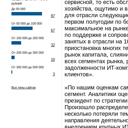
сервисной, то есть об
рублей
хозяйства, ощутимо и 
До 50 000
для отрасли следующие
97
первом полугодии по б
От 50 000 до 100 000
максимальное на рынке
67
по поддержке и сопро
От 100 000 до 200 000
занятых в отрасли на 
32
приостановка многих т
От 200 000 до 300 000
рынок капитала, слияни
10
всех сегментах рынка,
задолженности ИТ-ком
От 300 000 до 500 000
клиентов».
3
«По нашим оценкам са
Все типы сайтов
сегмент. Аналитики оце
президент по стратегии
Произошло распределен
несколько потеряли те
направления деятельно
внедрением крупных ИТ