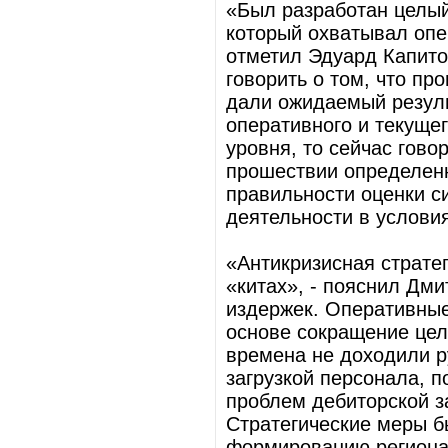
«Был разработан целый
который охватывал опер
отметил Эдуард Капито
говорить о том, что п
дали ожидаемый резуль
оперативного и текущег
уровня, то сейчас гово
прошествии определенн
правильности оценки с
деятельности в услови
«Антикризисная страте
«китах», - пояснил Дм
издержек. Оперативные
основе сокращение цело
времена не доходили р
загрузкой персонала, 
проблем дебиторской з
Стратегические меры б
формированию регионал