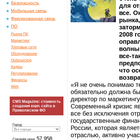
Безопасность
для от
Мобильная связь
все. О
Фиксированная связь
рынка,
затор
ПО
2008 г
Рынок ПК
оправл
Маркетинг
Торговые сети
волны»
Оборудование
все-та
Outsourcing
предпо
Кадры
что о
Регулирование
возвра
Финансы
«Я не очень понимаю т
Web
обязательно должна бы
директор по маркетинг
CMS Magazine: стоимость
Современный кризис яв
создания корп. сайта в
Приволжском ФО
все без исключения отр
государственные финан
Город:
России, которая являе
отраслью, активно уча
57 958
Средняя цена: