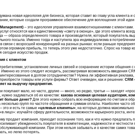
а новая идеология для бизнеса, которая ставит во главу угла клиента и о
ании, которые создали программное обеспечение для воплощения этой идеи 
Management)
– это идеология управления взаимоотношениями с клиентами. 
слуг относятся как к единственному «свету в оконце», где этого клиента все
да — образа определенного товара и производителя, который покупатель выд
ного посыла. Именно тогда и наступила эра индивидуализма в потреблении ка
в связи с возросшей конкуренцией на разных рынках: если раньше предприя
этом огромную прибыль, то теперь этого уже недостаточно. Спрос на товар 
 сегодня искусство продаж.
ия с клиентом
отребителями, установление личных связей и сохранение истории общения с
 Именно из этого следует исходить, рассматривая возможность введения CR
аинтересованные в долгом сотрудничестве? Нужна ли эффективная реклама,
 приобрести товары или услуги фирмы? Ответ очевиден, как и решение:
CRM
яет на выручку предприятия.
пают мало, но часто, другие — много, но редко, третьи — заходят «прост
, нужно задуматься об их качестве:
какова основная целевая аудитория, ко
сит больше денег?
Для этого нужно собрать всю информацию по счетам и об
а несколько групп по частоте обращения и суммам оплаты. Наиболее часто 
 это и есть те самые
«целевые клиенты»
, на которых должна максимально
 «в лицо»: изучайте сферу деятельности, возможности карьерного роста, инт
продает компания, приходит осознание того, как и что нужно предлагать
 усиливает убежденность покупателя в компетенции, надежности и честности
обслуживающей компании. При этом нельзя забывать и о качестве самих тов
ть, но легко потерять.