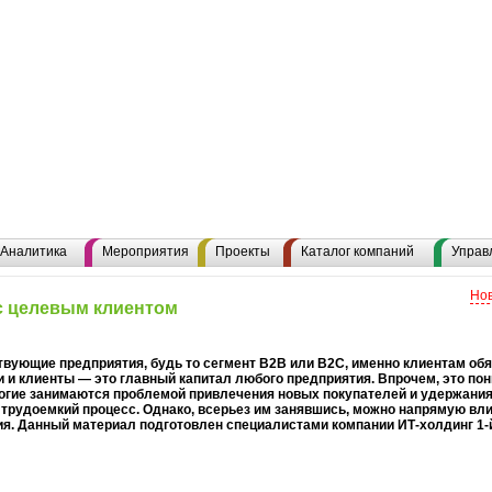
Аналитика
Мероприятия
Проекты
Каталог компаний
Управ
Нов
с целевым клиентом
вующие предприятия, будь то сегмент B2B или B2C, именно клиентам об
 и клиенты — это главный капитал любого предприятия. Впрочем, это по
огие занимаются проблемой привлечения новых покупателей и удержания
трудоемкий процесс. Однако, всерьез им занявшись, можно напрямую вли
я. Данный материал подготовлен специалистами компании ИТ-холдинг 1-й