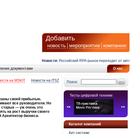
Добавить
новость
мероприятие
компанию
Новости:
Российский RPA-рынок переходит от автоматиз
ление документами
О нас
ости на MSKIT
Новости на ITSZ
Поиск:
Тесты цифровой техники
язаны своей прибылью.
нимают все руководители. Но
 старых — уж очень это
ять на рост выручки своего
 Архитектор бизнеса.
Каталог компаний
Кит-системс