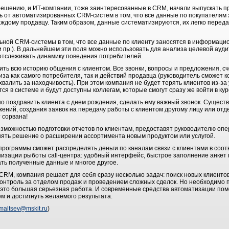
ю, и ИТ-компании, тоже заинтересованные в CRM, начали выпускать пр
ь от автоматизированных CRM-систем в том, что все данные по покупателям 
дому продавцу. Таким образом, данные систематизируются, их легко передат
CRM-системы в том, что все данные по клиенту заносятся в информацио
и пр.). В дальнейшем эти поля можно использовать для анализа целевой ауд
тслеживать динамику поведения потребителей.
 историю общения с клиентом. Все звонки, вопросы и предложения, сче
за как самого потребителя, так и действий продавца (руководитель сможет 
хвалить за находчивость). При этом компания не будет терять клиентов из-з
я в системе и будут доступны коллегам, которые смогут сразу же войти в кур
здравить клиента с днем рождения, сделать ему важный звонок. Существ
ний, создания заявок на передачу работы с клиентом другому лицу или отде
 сорвана!
остью подготовки отчетов по клиентам, предоставят руководителю опе
ять решение о расширении ассортимента новым продуктом или услугой.
аммы сможет распределять деньги по каналам связи с клиентами в соотв
зации рыботы call-центра: удобный интерфейс, быстрое заполнение анкет 
ть полученные данные и многое другое.
компания решает для себя сразу несколько задач: поиск новых клиентов
контроль за отделом продаж и проведением сложных сделок. Но необходимо 
то большая серьезная работа. И современные средства автоматизации пом
ем и достигнуть желаемого результата.
maltsev@mskit.ru
)