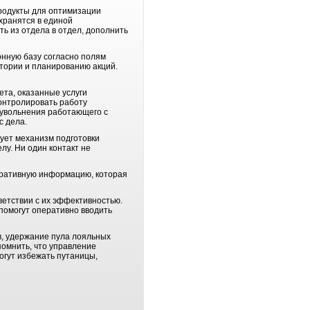
одукты для оптимизации
хранятся в единой
ь из отдела в отдел, дополнить
нную базу согласно полям
итории и планированию акций.
та, оказанные услуги
контролировать работу
а увольнения работающего с
с дела.
ует механизм подготовки
лу. Ни один контакт не
ративную информацию, которая
етствии с их эффективностью.
помогут оперативно вводить
, удержание пула лояльных
помнить, что управление
огут избежать путаницы,