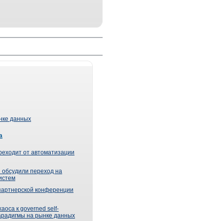
ынке данных
а
реходит от автоматизации
 обсудили переход на
истем
партнерской конференции
оса к governed self-
парадигмы на рынке данных