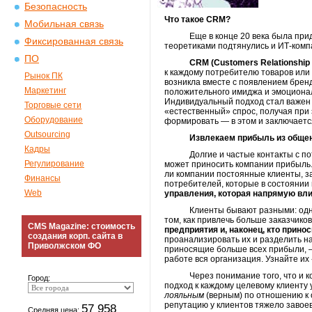
Безопасность
Что такое
CRM?
Мобильная связь
Еще в конце 20 века была придуман
Фиксированная связь
теоретиками подтянулись и ИТ-комп
ПО
CRM (Customers Relationship 
к каждому потребителю товаров или у
Рынок ПК
возникла вместе с появлением брен
Маркетинг
положительного имиджа и эмоциональ
Индивидуальный подход стал важен 
Торговые сети
«естественный» спрос, получая при 
Оборудование
формировать — в этом и заключается
Outsourcing
Извлекаем прибыль из общен
Кадры
Долгие и частые контакты с п
Регулирование
может приносить компании прибыль.
ли компании постоянные клиенты, з
Финансы
потребителей, которые в состоянии
Web
управления, которая напрямую вли
Клиенты бывают разными: одни поку
том, как привлечь больше заказчиков
CMS Magazine: стоимость
предприятия и, наконец, кто прино
создания корп. сайта в
проанализировать их и разделить н
Приволжском ФО
приносящие больше всех прибыли, —
работе вся организация. Узнайте их
Через понимание того, что и кому 
Город:
подход к каждому целевому клиенту
лояльным
(верным) по отношению к 
репутацию у клиентов тяжело завоева
57 958
Средняя цена: