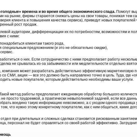
«голодные» времена и во время общего экономического спада.
Помогут вы
ами на рынке, фирмы стараются снижать цены на свои товары, понижая тем с
оверия клиента и повышения качества сервиса), приведут новых покупателей
ренный рост продаж.
й аудитории, дифференциации их по потребностям, возможностям и пол
вия с ними:
 понадобиться клиентам такого рода,
я специальным предложением (и это не обязательно скидки),
сервис.
титься о них. Если сотрудничество с ними предполагает работу нескольки
делка не срывалась из-за забывчивости или медлительности отдельно взятог
мпания может разработать действительно эффективную маркетинговую по
 со СМИ, акции — все это должно быть направлено точно в цель. Туда, где «
приходить новые покупатели, которым действительно необходимы ваши услуги.
. Такой метод работы предполагает ежедневную обработку большого количес
 не просто трудоемкой, а практически невыполнимой задачей, если все данн
Собрать воедино такую информацию невозможно, а с уходом одного продавца у
 том, что нужно этому конкретному покупателю, как с ним общаться, какие до
ел при длительных и сложных сделках становится рискованным занятием:
ница, персонал не будет справляться со своей работой эффективно. Затрудн
помощь