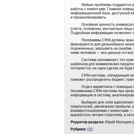
Любые проблемы поддаются решени
работы с клиентами. Главная помощ
информационной базе, доступной каж
и проанализировать.
Основная ценность универсальной 
(счета, телефоны, контактные лица 
Подробная информация позволяет о
Программы CRM должны хранить всю
фиксируются для дальнейшего анали
подчиненных, указывать на ошибки, 
ними человека — все данные останутс
Система напоминает, что нужно по
шаблонов для коммерческих предложе
потеряется, ни одна сделка не будет
CRM-системы, обладающие возможн
поможет распределить бюджет, прин
Отдел маркетинга с помощью прогр
Незаменима CRM-система при органи
информацию в систему, анализирова
Выбирая для себя идеологию CRM, 
покупателей, увеличение прибыли, 
взаимоотношениями с клиентами — э
выработать четкую стратегию, а зат
Редактор раздела:
Юрий Мальцев (
Рубрики:
ПО