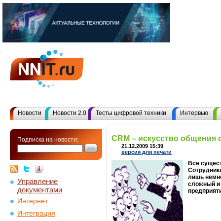
Новости
Новости 2.0
Тесты цифровой техники
Интервью
CRM – искусство общения 
Подписка на новости:
21.12.2009 15:39
версия для печати
Все сущест
Сотрудники
лишь немн
Управление
сложный и 
документами
предприяти
Интернет
Интеграция