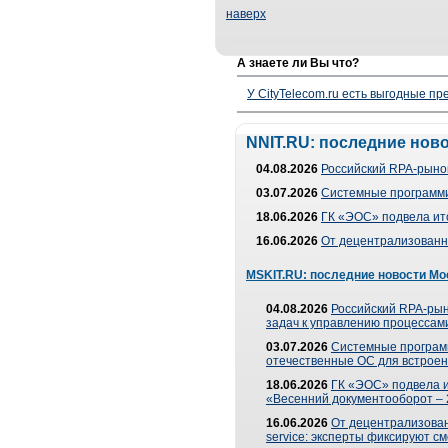
наверх
А знаете ли Вы что?
У CityTelecom.ru есть выгодные п
NNIT.RU: последние нов
04.08.2026
Российский RPA-рынок
03.07.2026
Системные программи
18.06.2026
ГК «ЭОС» подвела ит
16.06.2026
От децентрализованно
MSKIT.RU: последние новости Мо
04.08.2026
Российский RPA-рын
задач к управлению процессами
03.07.2026
Системные програм
отечественные ОС для встроен
18.06.2026
ГК «ЭОС» подвела 
«Весенний документооборот –
16.06.2026
От децентрализованн
service: эксперты фиксируют с