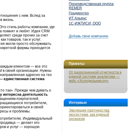
Производственная группа
REMER
Градиентех
тношения с ним. Вслед за
ИТ Альянс
в жизнь.
1С-ИЖТИСИ, ООО
Это стиль работы компании, где
гда помнят и любят. Идея CRM
еляет среди прочих за счет
Добавь свою компанию
к товаров, так и услуг.
тия могли просто обслуживать
конкретной фирмы приходится
Проекты
 каждым клиентом — все это
M в своей организации. Нужны
От разрозненной отчетности к
 направленная адресно на тех
единой системе аналитики —
 —
единственная система
кейс «Холодильник.ру»
о так». Прежде чем думать о
му интересна деятельность
ращениям покупателей,
Интервью
обращающиеся потребители,
 ориентироваться в своей
Эволюция партнерства:
ересы и проблемы.
экосистема, как единый
 потребителю. Индивидуальный
организм
 продавца — делает его
аров и услуг — хорошую