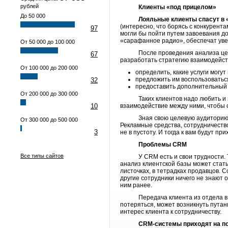
рублей
Клиенты «под прицелом»
До 50 000
Лояльные клиенты спасут в 
(интересно, что борясь с конкурент
97
могли бы пойти путем завоевания д
«сарафанное радио», обеспечат уве
От 50 000 до 100 000
После проведения анализа целево
67
разработать стратегию взаимодейст
От 100 000 до 200 000
определить, какие услуги могут
предложить им воспользоватьс
32
предоставить дополнительный 
От 200 000 до 300 000
Таких клиентов надо любить и забо
10
взаимодействие между ними, чтобы с
Зная свою целевую аудиторию, ко
От 300 000 до 500 000
Рекламные средства, сотрудничество
3
не в пустоту. И тогда к вам будут 
Проблемы
CRM
Все типы сайтов
У CRM есть и свои трудности
анализ клиентской базы может стать
листочках, в тетрадках продавцов. 
другие сотрудники ничего не знают о
ним ранее.
Передача клиента из отдела в отд
потеряться, может возникнуть пута
интерес клиента к сотрудничеству.
CRM-
системы приходят на 