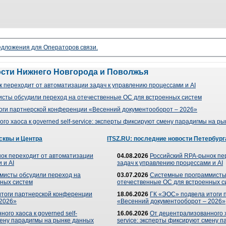
редложения для Операторов связи.
ости Нижнего Новгорода и Поволжья
 переходит от автоматизации задач к управлению процессами и AI
сты обсудили переход на отечественные ОС для встроенных систем
оги партнерской конференции «Весенний документооборот – 2026»
го хаоса к governed self-service: эксперты фиксируют смену парадигмы на р
сквы и Центра
ITSZ.RU: последние новости Петербург
ок переходит от автоматизации
04.08.2026
Российский RPA-рынок пе
 и AI
задач к управлению процессами и AI
мисты обсудили переход на
03.07.2026
Системные программисты
ных систем
отечественные ОС для встроенных с
итоги партнерской конференции
18.06.2026
ГК «ЭОС» подвела итоги 
 2026»
«Весенний документооборот – 2026»
ого хаоса к governed self-
16.06.2026
От децентрализованного ха
мену парадигмы на рынке данных
service: эксперты фиксируют смену 