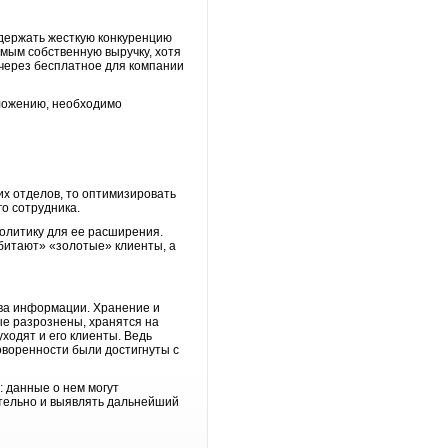
держать жесткую конкуренцию
амым собственную выручку, хотя
 через бесплатное для компании
ожению, необходимо
х отделов, то оптимизировать
о сотрудника.
литику для ее расширения.
обитают» «золотые» клиенты, а
тва информации. Хранение и
ые разрознены, хранятся на
ходят и его клиенты. Ведь
говоренности были достигнуты с
 данные о нем могут
ительно и выявлять дальнейший