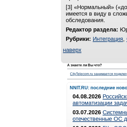
[3] «Нормальный» («д
имеется в виду в сло
обследования.
Редактор раздела:
Юр
Рубрики:
Интеграция
,
наверх
А знаете ли Вы что?
CityTelecom.ru занимается подклю
NNIT.RU: последние нов
04.08.2026
Российск
автоматизации зада
03.07.2026
Системны
отечественные ОС д