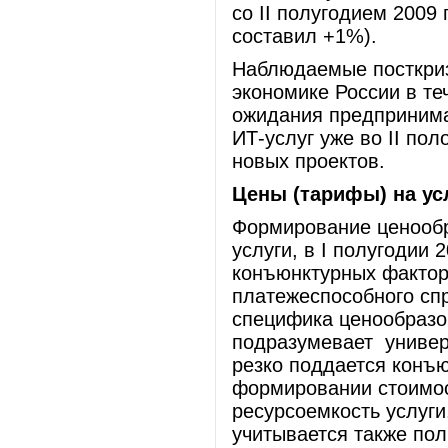
со II полугодием 2009 
составил +1%).
Наблюдаемые посткриз
экономике России в те
ожидания предпринима
ИТ-услуг уже во II пол
новых проектов.
Цены (тарифы) на ус
Формирование ценообр
услуги, в I полугодии
конъюнктурных фактор
платежеспособного спр
специфика ценообразо
подразумевает универ
резко поддается конъ
формировании стоимо
ресурсоемкость услуги
учитывается также по