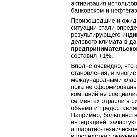
активизация использо
банковском и нефтегаз
Произошедшие и ожид
ситуации стали опред
результирующего инди
делового климата в д
предпринимательско
составил +1%.
Вполне очевидно, что 
становления, и мног
международными класс
пока не сформированы
компаний не специализ
сегментах отрасли в с
объема и предоставля
Например, большинств
интеграцией, зачастую
аппаратно-техническое
впоследствии оказыва