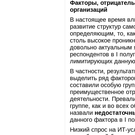
Факторы, отрицател
организаций
В настоящее время вл
развитие структур сам
определяющим, то, ка
столь высокое проник
довольно актуальным 
респондентов в I полу
лимитирующих данную 
В частности, результ
выделить ряд факторо
составили особую гру
преимущественное отр
деятельности. Превал
группе, как и во всех
назвали
недостаточн
данного фактора в I п
Низкий спрос на ИТ-ус