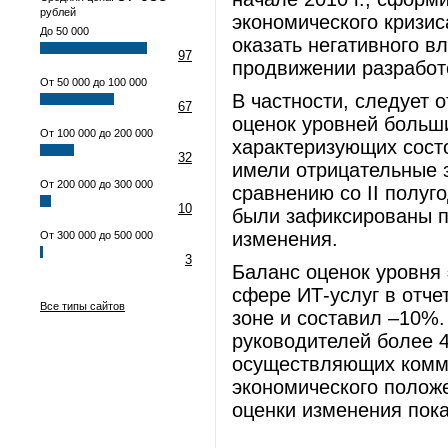
рублей
экономического кризиса
До 50 000
оказать негативного в
97
продвижении разработо
От 50 000 до 100 000
В частности, следует о
67
оценок уровней больш
От 100 000 до 200 000
характеризующих состо
32
имели отрицательные 
От 200 000 до 300 000
сравнению со II полуг
10
были зафиксированы 
изменения.
От 300 000 до 500 000
3
Баланс оценок уровня
сфере ИТ-услуг в отче
Все типы сайтов
зоне и составил –10%.
руководителей более 4
осуществляющих комме
экономического полож
оценки изменения пок