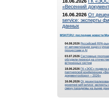
18.06.2026
ГК «ЭОС»
«Весенний документ
16.06.2026
От децен
service: эксперты 
данных
MSKIT.RU: последние новости Мо
04.08.2026
Российский RPA-рын
от автоматизации задач к упр
процессами и AI
03.07.2026
Системные програ
обсудили переход на отечеств
встроенных систем
18.06.2026
ГК «ЭОС» подвела и
партнерской конференции «Ве
документооборот – 2026»
16.06.2026
От децентрализован
governed self-service: эксперт
смену парадигмы на рынке дан