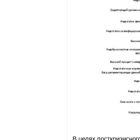
В целях посткризисног