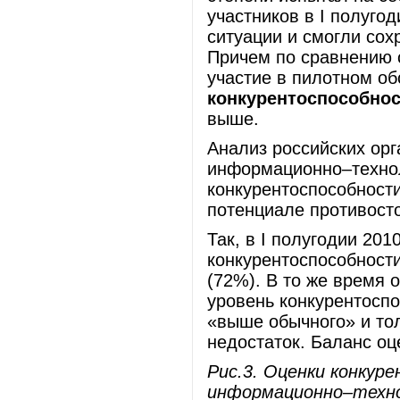
участников в I полугод
ситуации и смогли сох
Причем по сравнению 
участие в пилотном об
конкурентоспособно
выше.
Анализ российских ор
информационно–техноло
конкурентоспособности
потенциале противост
Так, в I полугодии 201
конкурентоспособност
(72%). В то же время 
уровень конкурентосп
«выше обычного» и тол
недостаток. Баланс оц
Рис.3. Оценки конкур
информационно–технол