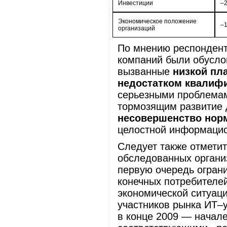
Инвестиции
–
Экономическое положение
–
организаций
По мнению респондент
компаний были обусл
вызванные
низкой пл
недостатком квалиф
серьезными проблемам
тормозящим развитие 
несовершенство нор
целостной информацио
Следует также отмети
обследованных организ
первую очередь огран
конечных потребителе
экономической ситуаци
участников рынка ИТ–у
в конце 2009 — начале