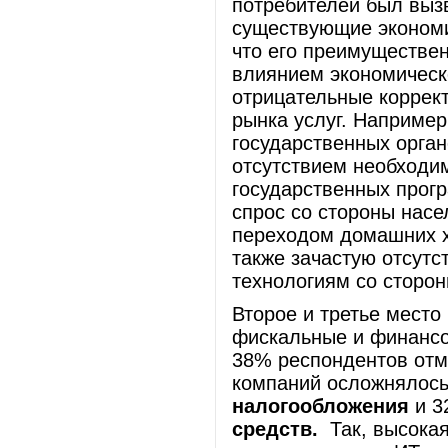
потребителей был выз
существующие экономи
что его преимуществе
влиянием экономическ
отрицательные коррект
рынка услуг. Например
государственных орга
отсутствием необходи
государственных прог
спрос со стороны нас
переходом домашних х
также зачастую отсут
технологиям со сторо
Второе и третье место
фискальные и финанс
38% респондентов отм
компаний осложнялос
налогообложения
и 3
средств.
Так, высокая