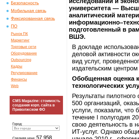
исследований и эконо
Безопасность
университета — Высш
Мобильная связь
аналитический матери
Фиксированная связь
информационно–техноло
ПО
подготовленный в ра
Рынок ПК
ВШЭ.
Маркетинг
В докладе использова
Торговые сети
деловой активности о
Оборудование
Outsourcing
вид услуг, проведенн
Кадры
издательским центром 
Регулирование
Обобщенная оценка 
Финансы
технологических услу
Web
Результаты пилотного
CMS Magazine: стоимость
500 организаций, ока
создания корп. сайта в
услуги, показали, что
Приволжском ФО
течение I полугодия 2
свою деятельность в н
Город:
ИТ-услуг. Однако общи
57 958
начале 2010 г., сформ
Средняя цена: