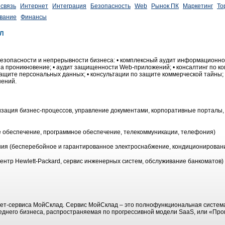
связь
Интернет
Интеграция
Безопасность
Web
Рынок ПК
Маркетинг
То
вание
Финансы
 Л
зопасности и непрерывности бизнеса: • комплексный аудит информационной
 на проникновение; • аудит защищенности Web-приложений; • консалтинг по 
защите персональных данных; • консультации по защите коммерческой тайны; 
ений.
зация бизнес-процессов, управление документами, корпоративные порталы,
е обеспечение, программное обеспечение, телекоммуникации, телефония)
ия (бесперебойное и гарантированное электроснабжение, кондиционировани
ентр Hewlett-Packard, сервис инженерных систем, обслуживание банкоматов)
ет-сервиса МойСклад. Сервис МойСклад – это полнофункциональная система
среднего бизнеса, распространяемая по прогрессивной модели SaaS, или «Пр