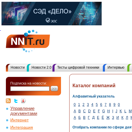
Новости
Новости 2.0
Тесты цифровой техники
Интервью
Подписка на новости:
Каталог компаний
Алфавитный указатель
0
1
2
3
4
5
6
7
8
9
0
Управление
A
B
C
D
E
F
G
H
I
J
K
L
M
документами
А
Б
В
Г
Д
Е
Ё
Ж
З
И
К
Л
Интернет
Интеграция
Отобрать компании по сфере дея