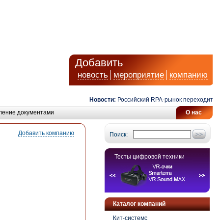
Добавить
новость
мероприятие
компанию
Новости:
Российский RPA-рынок переходит от 
ление документами
О нас
Добавить компанию
Поиск:
Тесты цифровой техники
Каталог компаний
Кит-системс