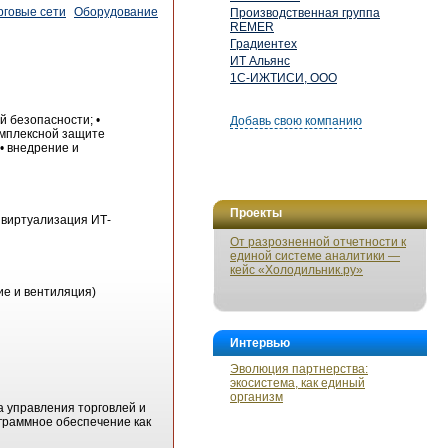
рговые сети
Оборудование
Производственная группа
REMER
Градиентех
ИТ Альянс
1С-ИЖТИСИ, ООО
 безопасности; •
Добавь свою компанию
комплексной защите
• внедрение и
Проекты
 виртуализация ИТ-
От разрозненной отчетности к
единой системе аналитики —
кейс «Холодильник.ру»
е и вентиляция)
Интервью
Эволюция партнерства:
экосистема, как единый
организм
 управления торговлей и
ограммное обеспечение как