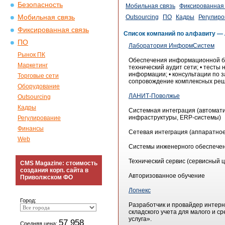
Безопасность
Мобильная связь
Фиксированная 
Мобильная связь
Outsourcing
ПО
Кадры
Регулиро
Фиксированная связь
Список компаний по алфавиту —
ПО
Лаборатория ИнформСистем
Рынок ПК
Обеспечения информационной бе
Маркетинг
технический аудит сети; • тесты
информации; • консультации по 
Торговые сети
сопровождение комплексных реш
Оборудование
ЛАНИТ-Поволжье
Outsourcing
Кадры
Системная интеграция (автомати
инфраструктуры, ERP-системы)
Регулирование
Финансы
Сетевая интеграция (аппаратно
Web
Системы инженерного обеспечен
Технический сервис (сервисный ц
CMS Magazine: стоимость
создания корп. сайта в
Авторизованное обучение
Приволжском ФО
Логнекс
Город:
Разработчик и провайдер интерн
складского учета для малого и 
услуга».
57 958
Средняя цена: