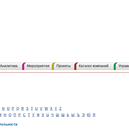
Аналитика
Мероприятия
Проекты
Каталог компаний
Управ
N
O
P
Q
R
S
T
U
V
W
X
Y
Z
М
Н
О
П
Р
С
Т
У
Ф
Х
Ц
Ч
Ш
Щ
Ь
Ы
Ъ
Э
Ю
Я
тельности