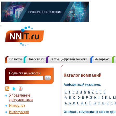
Новости
Новости 2.0
Тесты цифровой техники
Интервью
Подписка на новости:
Каталог компаний
Алфавитный указатель
0
1
2
3
4
5
6
7
8
9
0
Управление
A
B
C
D
E
F
G
H
I
J
K
L
M
документами
А
Б
В
Г
Д
Е
Ё
Ж
З
И
К
Л
Интернет
Интеграция
Отобрать компании по сфере дея