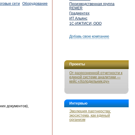
рговые сети
Оборудование
Производственная группа
REMER
Градиентех
ИТ Альянс
1С-ИЖТИСИ, ООО
Добавь свою компанию
Проекты
От разрозненной отчетности к
единой системе аналитики —
кейс «Холодильник.ру»
Интервью
них документов),
Эволюция партнерства:
экосистема, как единый
организм