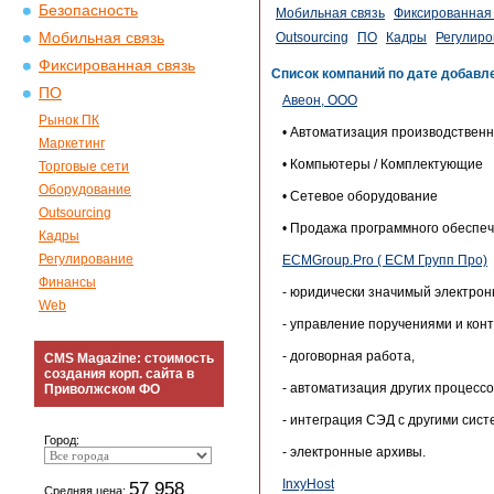
Безопасность
Мобильная связь
Фиксированная 
Мобильная связь
Outsourcing
ПО
Кадры
Регулиро
Фиксированная связь
Список компаний по дате добавл
ПО
Авеон, ООО
Рынок ПК
• Автоматизация производствен
Маркетинг
• Компьютеры / Комплектующие
Торговые сети
Оборудование
• Сетевое оборудование
Outsourcing
• Продажа программного обеспе
Кадры
Регулирование
ECMGroup.Pro ( ЕСМ Групп Про)
Финансы
- юридически значимый электрон
Web
- управление поручениями и кон
- договорная работа,
CMS Magazine: стоимость
создания корп. сайта в
- автоматизация других процессо
Приволжском ФО
- интеграция СЭД c другими систе
Город:
- электронные архивы.
InxyHost
57 958
Средняя цена: