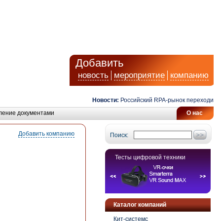
Добавить
новость
мероприятие
компанию
Новости:
Российский RPA-рынок переходит от ав
ление документами
О нас
Добавить компанию
Поиск:
Тесты цифровой техники
Каталог компаний
Кит-системс