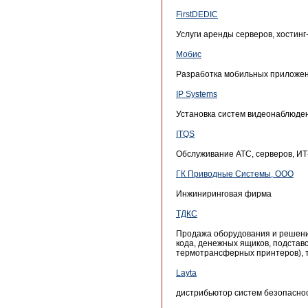
FirstDEDIC
Услуги аренды серверов, хостинг
Мобис
Разработка мобильных приложени
IP Systems
Установка систем видеонаблюден
ITQS
Обслуживание АТС, серверов, ИТ
ГК Приводные Системы, ООО
Инжиниринговая фирма
ТДКС
Продажа оборудования и решений
кода, денежных ящиков, подставо
термотрансферных принтеров), т
Layta
дистрибьютор систем безопасно