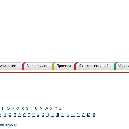
Аналитика
Мероприятия
Проекты
Каталог компаний
Управ
N
O
P
Q
R
S
T
U
V
W
X
Y
Z
М
Н
О
П
Р
С
Т
У
Ф
Х
Ц
Ч
Ш
Щ
Ь
Ы
Ъ
Э
Ю
Я
тельности