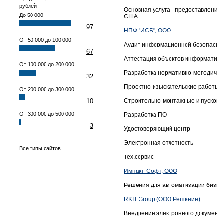
рублей
Основная услуга - предоставлен
До 50 000
США.
97
НПФ "ИСБ", ООО
От 50 000 до 100 000
Аудит информационной безопас
67
Аттестация объектов информат
От 100 000 до 200 000
Разработка нормативно-методич
32
Проектно-изыскательские работ
От 200 000 до 300 000
10
Строительно-монтажные и пуск
От 300 000 до 500 000
Разработка ПО
3
Удостоверяющий центр
Электронная отчетность
Все типы сайтов
Тех.сервис
Импакт-Софт, ООО
Решения для автоматизации бизнеса
RKIT Group (ООО Решение)
Внедрение электронного докумен