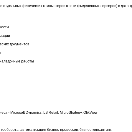
ие отдельных физических компьютеров в сети (выделенных серверов) в дата-ц
ности
изации
еских документов
ы
оналадочные работы
 - Microsoft Dynamics, LS Retail, MicroStrategy, QlikView
тооборота; автоматизация бизнес-процессов; бизнес-консалтинг.