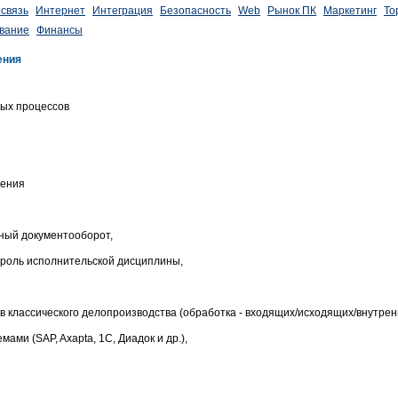
связь
Интернет
Интеграция
Безопасность
Web
Рынок ПК
Маркетинг
То
вание
Финансы
ения
ных процессов
чения
ный документооборот,
троль исполнительской дисциплины,
в классического делопроизводства (обработка - входящих/исходящих/внутрен
мами (SAP, Axapta, 1С, Диадок и др.),