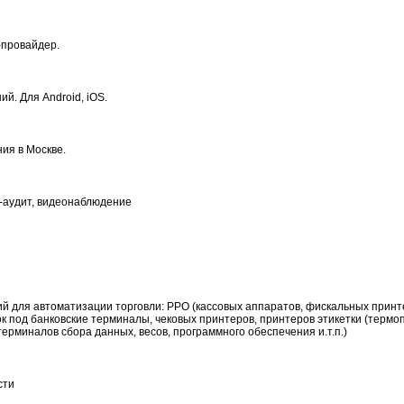
-провайдер.
й. Для Android, iOS.
ия в Москве.
-аудит, видеонаблюдение
 для автоматизации торговли: РРО (кассовых аппаратов, фискальных принте
к под банковские терминалы, чековых принтеров, принтеров этикетки (термо
ерминалов сбора данных, весов, программного обеспечения и.т.п.)
сти