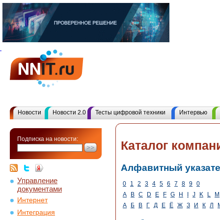
Новости
Новости 2.0
Тесты цифровой техники
Интервью
Подписка на новости:
Каталог компан
Алфавитный указат
Управление
0
1
2
3
4
5
6
7
8
9
0
документами
A
B
C
D
E
F
G
H
I
J
K
L
M
Интернет
А
Б
В
Г
Д
Е
Ё
Ж
З
И
К
Л
Интеграция