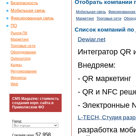
Отобрать компании 
Безопасность
Мобильная связь
Мобильная связь
Фиксированная 
Фиксированная связь
Маркетинг
Торговые сети
Обору
ПО
Список компаний по
Рынок ПК
Dewiar.net
Маркетинг
Торговые сети
Интегратор QR 
Оборудование
Outsourcing
Внедряем:
Кадры
Регулирование
- QR маркетинг
Финансы
Web
- QR и NFC реш
CMS Magazine: стоимость
создания корп. сайта в
- Электронные 
Приволжском ФО
L-TECH, Студия раз
Город:
разработка моб
57 958
Средняя цена: