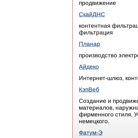
продвижение
СкайДНС
контентная фильтрац
фильтрация
Планар
производство электр
Айдеко
Интернет-шлюз, конт
КэпВеб
Создание и продвиже
материалов, наружна
фирменного стиля. У
немецкого.
Фатум-Э