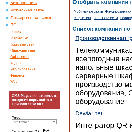
Отобрать компании 
Безопасность
Мобильная связь
Мобильная связь
Фиксированная 
Фиксированная связь
Маркетинг
Торговые сети
Обору
ПО
Список компаний по
Рынок ПК
Производственная 
Маркетинг
Торговые сети
Телекоммуникац
Оборудование
всепогодные на
Outsourcing
Кадры
напольные шка
Регулирование
серверные шкаф
Финансы
Web
производство м
оборудование, 
CMS Magazine: стоимость
оборудование
создания корп. сайта в
Приволжском ФО
Dewiar.net
Город:
Интегратор QR 
57 958
Средняя цена: