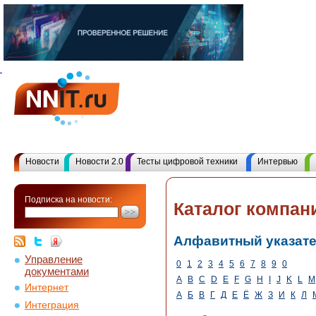
Новости
Новости 2.0
Тесты цифровой техники
Интервью
Подписка на новости:
Каталог компан
Алфавитный указат
Управление
0
1
2
3
4
5
6
7
8
9
0
документами
A
B
C
D
E
F
G
H
I
J
K
L
M
Интернет
А
Б
В
Г
Д
Е
Ё
Ж
З
И
К
Л
Интеграция