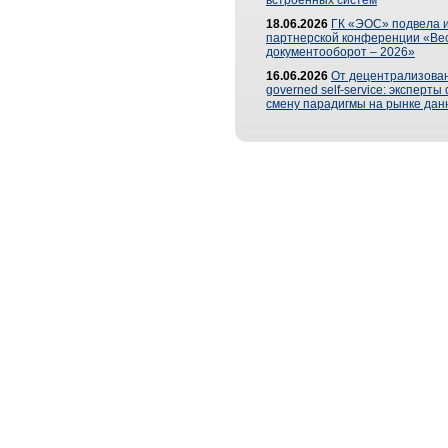
встроенных систем
18.06.2026
ГК «ЭОС» подвела и
партнерской конференции «Ве
документооборот – 2026»
16.06.2026
От децентрализован
governed self-service: эксперт
смену парадигмы на рынке дан