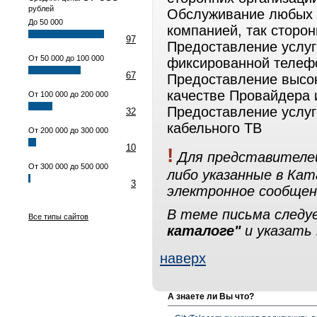
рублей
Обслуживание любых с
До 50 000
компанией, так сторо
97
Предоставление услуг
От 50 000 до 100 000
фиксированной телефо
67
Предоставление высок
качестве Провайдера и
От 100 000 до 200 000
Предоставление услуг
32
кабельного ТВ
От 200 000 до 300 000
10
!
Для представителей
От 300 000 до 500 000
либо указанные в Ка
3
электронное сообщен
В теме письма след
Все типы сайтов
каталоге"
и указать 
наверх
А знаете ли Вы что?