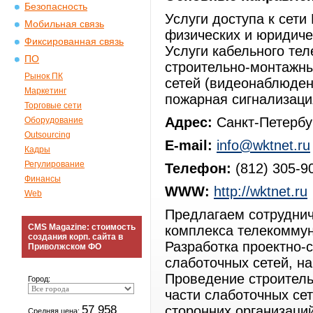
Безопасность
Услуги доступа к сет
Мобильная связь
физических и юридиче
Фиксированная связь
Услуги кабельного те
ПО
строительно-монтажны
Рынок ПК
сетей (видеонаблюден
Маркетинг
пожарная сигнализация
Торговые сети
Адрес:
Санкт-Петербур
Оборудование
Outsourcing
E-mail:
info@wktnet.ru
Кадры
Регулирование
Телефон:
(812) 305-9
Финансы
WWW:
http://wktnet.ru
Web
Предлагаем сотруднич
CMS Magazine: стоимость
комплекса телекоммун
создания корп. сайта в
Разработка проектно-
Приволжском ФО
слаботочных сетей, на
Проведение строитель
Город:
части слаботочных се
57 958
сторонних организаций
Средняя цена: