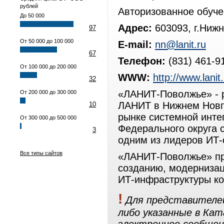
рублей
Авторизованное обуч
До 50 000
Адрес:
603093, г.Нижн
97
От 50 000 до 100 000
E-mail:
nn@lanit.ru
67
Телефон:
(831) 461-9
От 100 000 до 200 000
WWW:
http://www.lanit
32
«ЛАНИТ-Поволжье» - 
От 200 000 до 300 000
ЛАНИТ в Нижнем Новг
10
рынке системной инте
От 300 000 до 500 000
Федерального округа 
3
одним из лидеров ИТ-
Все типы сайтов
«ЛАНИТ-Поволжье» пр
созданию, модернизац
ИТ-инфраструктуры к
!
Для представителей
либо указанные в Ка