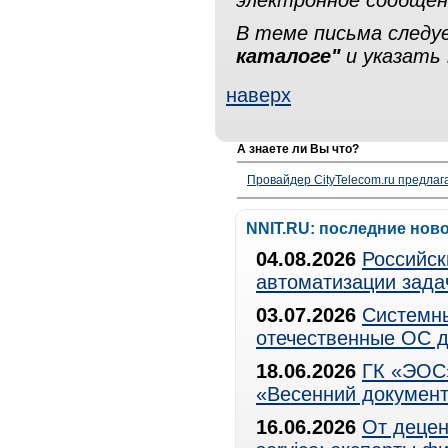
электронное сообщен
В теме письма след
каталоге"
и указать 
наверх
А знаете ли Вы что?
Провайдер CityTelecom.ru предлаг
NNIT.RU: последние нов
04.08.2026
Российск
автоматизации зада
03.07.2026
Системны
отечественные ОС д
18.06.2026
ГК «ЭОС»
«Весенний документ
16.06.2026
От децен