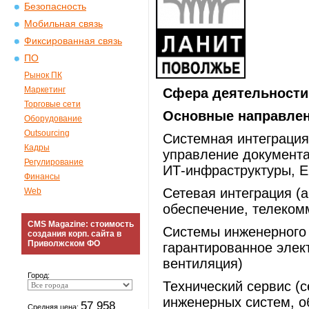
Безопасность
Мобильная связь
Фиксированная связь
ПО
Рынок ПК
Маркетинг
Сфера деятельности
Торговые сети
Основные направлен
Оборудование
Outsourcing
Системная интеграция
Кадры
управление документа
Регулирование
ИТ-инфраструктуры, 
Финансы
Сетевая интеграция (
Web
обеспечение, телеком
CMS Magazine: стоимость
Системы инженерного 
создания корп. сайта в
Приволжском ФО
гарантированное элек
вентиляция)
Город:
Технический сервис (с
инженерных систем, о
57 958
Средняя цена: