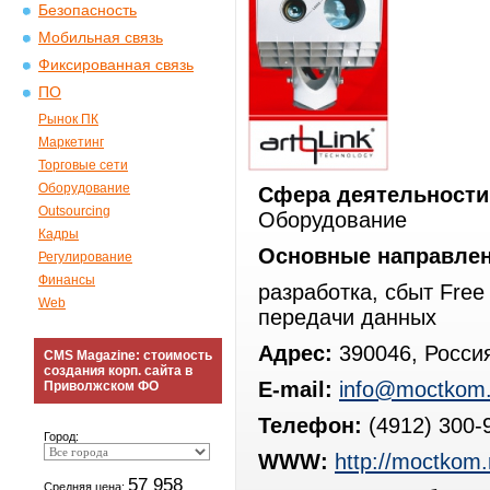
Безопасность
Мобильная связь
Фиксированная связь
ПО
Рынок ПК
Маркетинг
Торговые сети
Оборудование
Сфера деятельности
Outsourcing
Оборудование
Кадры
Основные направлен
Регулирование
Финансы
разработка, сбыт Free
Web
передачи данных
Адрес:
390046, Россия
CMS Magazine: стоимость
создания корп. сайта в
E-mail:
info@moctkom.
Приволжском ФО
Телефон:
(4912) 300-
Город:
WWW:
http://moctkom.
57 958
Средняя цена: