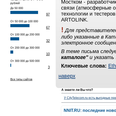
Мостком - разработчи
рублей
связи (атмосферные о
До 50 000
технологии и тестеров
97
ARTOLINK.
От 50 000 до 100 000
!
67
Для представителей
От 100 000 до 200 000
либо указанные в Ка
32
электронное сообщен
От 200 000 до 300 000
В теме письма след
10
каталоге"
и указать 
От 300 000 до 500 000
Ключевые слова:
Eth
3
наверх
Все типы сайтов
А знаете ли Вы что?
У CityTelecom.ru есть выгодные п
NNIT.RU: последние нов