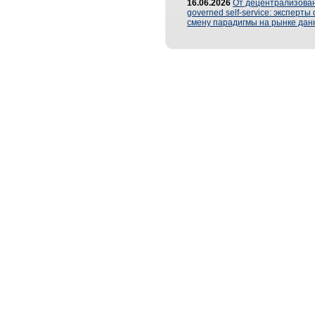
16.06.2026
От децентрализован
governed self-service: эксперт
смену парадигмы на рынке дан