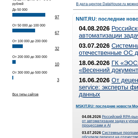
рублей
В дата-центре DataHouse.ru можно
До 50 000
97
NNIT.RU: последние нов
От 50 000 до 100 000
04.08.2026
Российск
67
автоматизации зада
От 100 000 до 200 000
03.07.2026
Системны
32
отечественные ОС д
От 200 000 до 300 000
18.06.2026
ГК «ЭОС»
10
«Весенний документ
От 300 000 до 500 000
16.06.2026
От децен
3
service: эксперты 
данных
Все типы сайтов
MSKIT.RU: последние новости Мо
04.08.2026
Российский RPA-рын
от автоматизации задач к упр
процессами и AI
03.07.2026
Системные програ
обсудили переход на отечеств