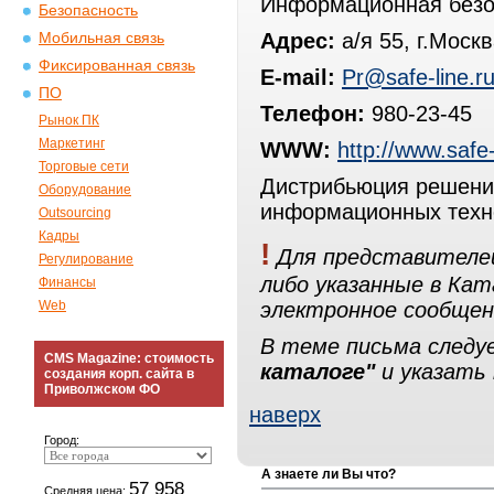
Информационная безо
Безопасность
Адрес:
а/я 55, г.Моск
Мобильная связь
Фиксированная связь
E-mail:
Pr@safe-line.r
ПО
Телефон:
980-23-45
Рынок ПК
Маркетинг
WWW:
http://www.safe-
Торговые сети
Дистрибьюция решений
Оборудование
информационных техн
Outsourcing
Кадры
!
Для представителей
Регулирование
либо указанные в Ка
Финансы
Web
электронное сообщен
В теме письма след
CMS Magazine: стоимость
каталоге"
и указать 
создания корп. сайта в
Приволжском ФО
наверх
Город:
А знаете ли Вы что?
57 958
Средняя цена: