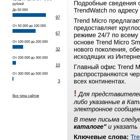
Подробные сведения о
рублей
TrendWatch по адресу 
До 50 000
97
Trend Micro предлага
От 50 000 до 100 000
предоставляет кругло
67
режиме 24/7 по всему
основе Trend Micro Sm
От 100 000 до 200 000
нового поколения, об
32
исходящих из Интернет
От 200 000 до 300 000
10
Главный офис Trend Mi
распространяются чер
От 300 000 до 500 000
всех континентах.
3
!
Для представителей
Все типы сайтов
либо указанные в Ка
электронное сообщен
В теме письма след
каталоге"
и указать 
Ключевые слова:
Tre