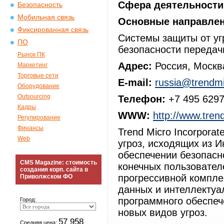
Сфера деятельности
Безопасность
Мобильная связь
Основные направлен
Фиксированная связь
Системы защиты от уг
ПО
безопасности передач
Рынок ПК
Адрес:
Россия, Москва
Маркетинг
Торговые сети
E-mail:
russia@trendm
Оборудование
Outsourcing
Телефон:
+7 495 629
Кадры
WWW:
http://www.tren
Регулирование
Финансы
Trend Micro Incorpora
Web
угроз, исходящих из 
обеспечении безопасн
CMS Magazine: стоимость
конечных пользовател
создания корп. сайта в
прогрессивной компле
Приволжском ФО
данных и интеллектуа
программного обеспеч
Город:
новых видов угроз.
57 958
Средняя цена: