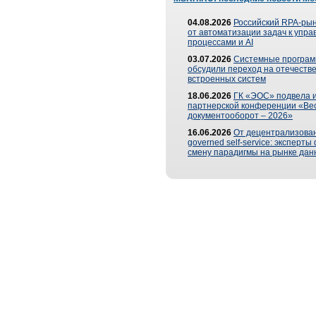
04.08.2026
Российский RPA-рын
от автоматизации задач к упр
процессами и AI
03.07.2026
Системные програ
обсудили переход на отечеств
встроенных систем
18.06.2026
ГК «ЭОС» подвела и
партнерской конференции «Ве
документооборот – 2026»
16.06.2026
От децентрализован
governed self-service: эксперт
смену парадигмы на рынке дан