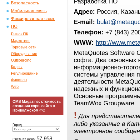
Разработка ПО
Безопасность
Адрес:
Россия, Казань 
Мобильная связь
Фиксированная связь
E-mail:
bulat@metaquo
ПО
Телефон:
+7 (843) 20
Рынок ПК
Маркетинг
WWW:
http://www.meta
Торговые сети
MetaQuotes Software C
Оборудование
софта. Два основных 
Outsourcing
информационно-торго
Кадры
системы управления п
Регулирование
Финансы
деятельности MetaQuo
Web
надежных и функциона
Основные программные
CMS Magazine: стоимость
TeamWox Groupware.
создания корп. сайта в
Приволжском ФО
!
Для представителей
либо указанные в Ка
Город:
электронное сообщен
57 958
Средняя цена: