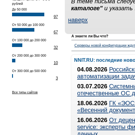
В теме письма след
рублей
каталоге"
и указать 
До 50 000
97
наверх
От 50 000 до 100 000
67
А знаете ли Вы что?
От 100 000 до 200 000
Серверы новой конфигурации ждут 
32
От 200 000 до 300 000
NNIT.RU: последние нов
10
04.08.2026
Российск
От 300 000 до 500 000
автоматизации зада
3
03.07.2026
Системны
отечественные ОС д
Все типы сайтов
18.06.2026
ГК «ЭОС»
«Весенний документ
16.06.2026
От децен
service: эксперты 
данных