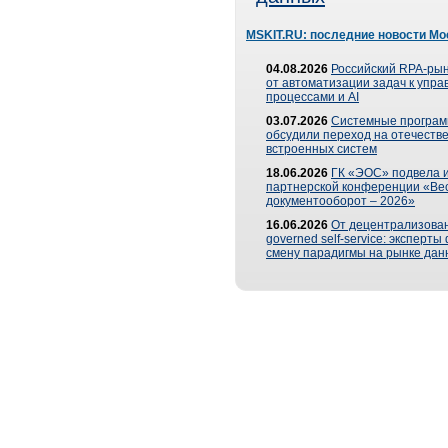
MSKIT.RU: последние новости Мо
04.08.2026
Российский RPA-рын
от автоматизации задач к упр
процессами и AI
03.07.2026
Системные програ
обсудили переход на отечеств
встроенных систем
18.06.2026
ГК «ЭОС» подвела и
партнерской конференции «Ве
документооборот – 2026»
16.06.2026
От децентрализован
governed self-service: эксперт
смену парадигмы на рынке дан