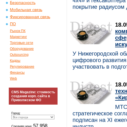
4x4» и гексакоптер
Безопасность
покрытие радиусом до
Мобильная связь
Фиксированная связь
18.
ПО
ком
Рынок ПК
сфе
Маркетинг
Торговые сети
иск
Оборудование
У Нижегородской об
Outsourcing
цифрового развития
Кадры
участвовать в подгот
Регулирование
Финансы
Web
18.
тех
CMS Magazine: стоимость
создания корп. сайта в
«Ки
Приволжском ФО
МТС
стратегическое сог
Город:
подписан на XI еже
57 958
индустр......
Средняя цена: