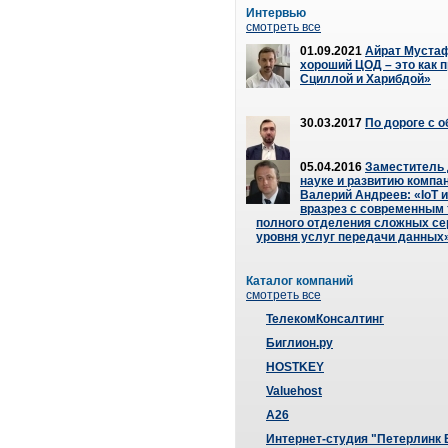
Интервью
смотреть все
01.09.2021
Айрат Мустаф
хороший ЦОД – это как 
Сциллой и Харибдой»
30.03.2017
По дороге с 
05.04.2016
Заместитель 
науке и развитию компа
Валерий Андреев: «IoT и
вразрез с современным
полного отделения сложных се
уровня услуг передачи данных
Каталог компаний
смотреть все
ТелекомКонсалтинг
Биглион.ру
HOSTKEY
Valuehost
A26
Интернет-студия "Петерлинк 