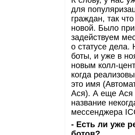
К слову, у нас 
для популяриза
граждан, так чт
новой. Было при
задействуем ме
о статусе дела.
боты, и уже в н
новым колл-цент
когда реализов
это имя (Автома
Ася). А еще Ася
название некогд
мессенджера IC
- Есть ли уже 
ботов?