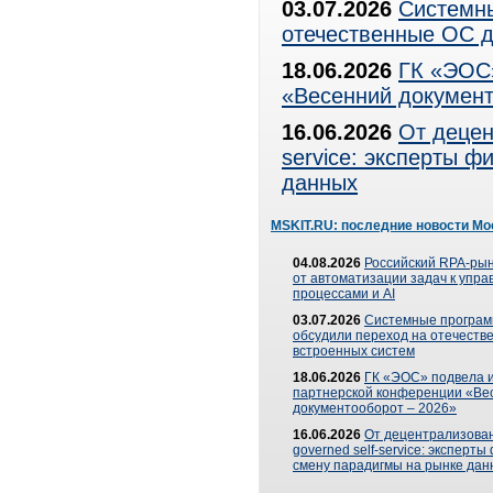
03.07.2026
Системны
отечественные ОС д
18.06.2026
ГК «ЭОС»
«Весенний документ
16.06.2026
От децен
service: эксперты 
данных
MSKIT.RU: последние новости Мо
04.08.2026
Российский RPA-рын
от автоматизации задач к упр
процессами и AI
03.07.2026
Системные програ
обсудили переход на отечеств
встроенных систем
18.06.2026
ГК «ЭОС» подвела и
партнерской конференции «Ве
документооборот – 2026»
16.06.2026
От децентрализован
governed self-service: эксперт
смену парадигмы на рынке дан