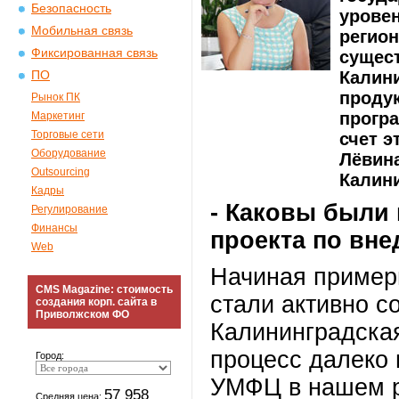
Безопасность
урове
Мобильная связь
регион
Фиксированная связь
сущес
Калини
ПО
проду
Рынок ПК
програ
Маркетинг
Торговые сети
счет э
Оборудование
Лёвин
Outsourcing
Калини
Кадры
- Каковы были
Регулирование
Финансы
проекта по в
Web
Начиная примерн
CMS Magazine: стоимость
стали активно с
создания корп. сайта в
Приволжском ФО
Калининградская
процесс далеко 
Город:
УМФЦ в нашем р
57 958
Средняя цена: