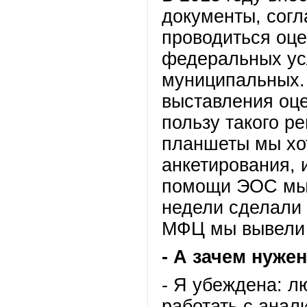
документы, сог
проводиться оце
федеральных усл
муниципальных.
выставления оце
пользу такого р
планшеты мы хот
анкетирования, 
помощи ЭОС мы р
недели сделали
МФЦ мы вывели 
- А зачем нуже
- Я убеждена: л
работать с ана