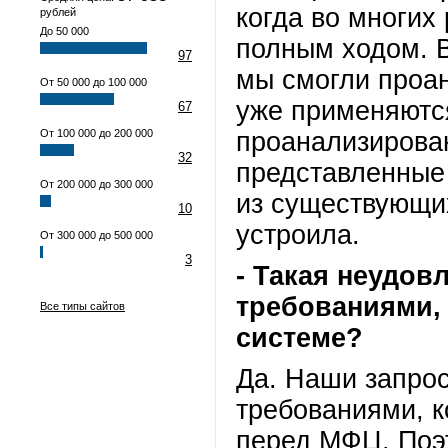
когда во многих
рублей
До 50 000
полным ходом. В
97
мы смогли проа
От 50 000 до 100 000
уже применяются
67
От 100 000 до 200 000
проанализирова
32
представленные 
От 200 000 до 300 000
из существующи
10
устроила.
От 300 000 до 500 000
3
- Такая неудов
требованиями,
Все типы сайтов
системе?
Да. Наши запро
требованиями, к
перед МФЦ. Поэ