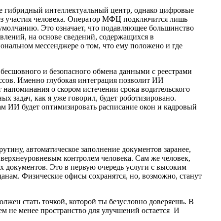
же гибридный интеллектуальный центр, однако цифровые
без участия человека. Оператор МФЦ подключится лишь
 умолчанию. Это означает, что подавляющее большинство
явлений, на основе сведений, содержащихся в
ональном мессенджере о том, что ему положено и где
бесшовного и безопасного обмена данными с реестрами
ссов. Именно глубокая интеграция позволит ИИ
 напоминания о скором истечении срока водительского
х задач, как я уже говорил, будет роботизировано.
сам ИИ будет оптимизировать расписание окон и кадровый
рутину, автоматическое заполнение документов заранее,
верхнеуровневым контролем человека. Сам же человек,
х документов. Это в первую очередь услуги с высоким
нам. Физические офисы сохранятся, но, возможно, станут
лжен стать точкой, которой ты безусловно доверяешь. В
Тем не менее пространство для улучшений остается И