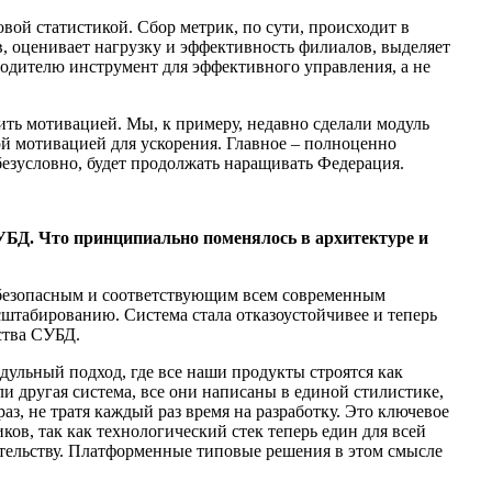
овой статистикой. Сбор метрик, по сути, происходит в
, оценивает нагрузку и эффективность филиалов, выделяет
водителю инструмент для эффективного управления, а не
жить мотивацией. Мы, к примеру, недавно сделали модуль
мой мотивацией для ускорения. Главное – полноценно
 безусловно, будет продолжать наращивать Федерация.
БД. Что принципиально поменялось в архитектуре и
 безопасным и соответствующим всем современным
сштабированию. Система стала отказоустойчивее и теперь
ства СУБД.
одульный подход, где все наши продукты строятся как
другая система, все они написаны в единой стилистике,
аз, не тратя каждый раз время на разработку. Это ключевое
ов, так как технологический стек теперь един для всей
ательству. Платформенные типовые решения в этом смысле