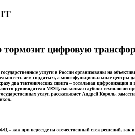
IT
что тормозит цифровую транс
о государственные услуги в России организованы на объекти
ительно есть чем гордиться, а многофункциональные центры 
 сразу два тектонических сдвига – тотальная цифровизация 
ваются руководители МФЦ, насколько глубоко технологии про
государственных услуг, рассказывает Андрей Король, замес
иков.
МФЦ – как при переезде на отечественный стек решений, так 