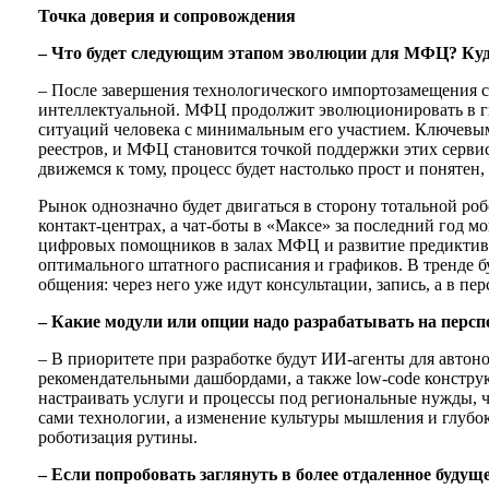
Точка доверия и сопровождения
– Что будет следующим этапом эволюции для МФЦ? Куда 
– После завершения технологического импортозамещения с
интеллектуальной. МФЦ продолжит эволюционировать в ги
ситуаций человека с минимальным его участием. Ключевым 
реестров, и МФЦ становится точкой поддержки этих серви
движемся к тому, процесс будет настолько прост и понятен,
Рынок однозначно будет двигаться в сторону тотальной ро
контакт-центрах, а чат-боты в «Максе» за последний год м
цифровых помощников в залах МФЦ и развитие предиктивн
оптимального штатного расписания и графиков. В тренде 
общения: через него уже идут консультации, запись, а в 
– Какие модули или опции надо разрабатывать на персп
– В приоритете при разработке будут ИИ-агенты для авто
рекомендательными дашбордами, а также low-code констру
настраивать услуги и процессы под региональные нужды, 
сами технологии, а изменение культуры мышления и глубок
роботизация рутины.
– Если попробовать заглянуть в более отдаленное буду