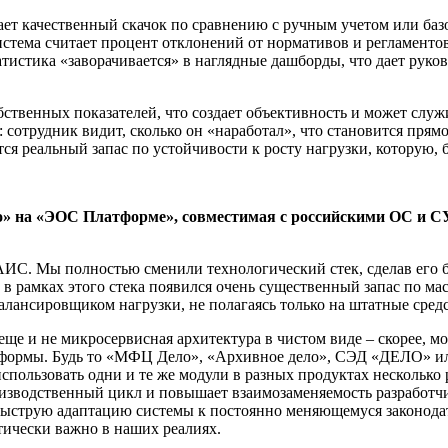
дает качественный скачок по сравнению с ручным учетом или баз
стема считает процент отклонений от нормативов и регламентов
атистика «заворачивается» в наглядные дашборды, что дает руко
бственных показателей, что создает объективность и может слу
: сотрудник видит, сколько он «наработал», что становится пря
ся реальный запас по устойчивости к росту нагрузки, которую,
 на «ЭОС Платформе», совместимая с российскими ОС и СУ
АИС. Мы полностью сменили технологический стек, сделав его
 в рамках этого стека появился очень существенный запас по ма
алансировщиком нагрузки, не полагаясь только на штатные сред
 еще и не микросервисная архитектура в чистом виде – скорее, м
формы. Будь то «МФЦ Дело», «Архивное дело», СЭД «ДЕЛО» или 
пользовать одни и те же модули в разных продуктах несколько р
изводственный цикл и повышает взаимозаменяемость разработчик
е быструю адаптацию системы к постоянно меняющемуся законод
тически важно в наших реалиях.