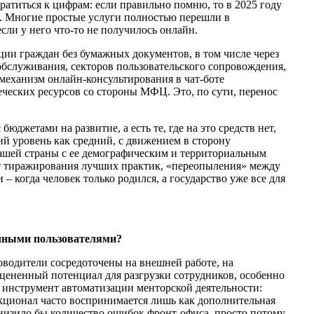
ратиться к цифрам: если правильно помню, то в 2025 году
%. Многие простые услуги полностью перешли в
сли у него что-то не получилось онлайн.
ии граждан без бумажных документов, в том числе через
обслуживания, секторов пользовательского сопровождения,
 механизм онлайн-консультирования в чат-боте
еческих ресурсов со стороны МФЦ. Это, по сути, перенос
джетами на развитие, а есть те, где на это средств нет,
ий уровень как средний, с движением в сторону
ашей страны с ее демографическим и территориальным
 от тиражирования лучших практик, «переопыления» между
 когда человек только родился, а государство уже все для
ечными пользователями?
уководители сосредоточены на внешней работе, на
цененный потенциал для разгрузки сотрудников, особенно
й инструмент автоматизации менторской деятельности:
нкционал часто воспринимается лишь как дополнительная
снизило бы количество ошибок фронт-офиса, просто потому