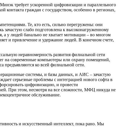
й Минэк требует ускоренной цифровизации и параллельного
ой контакта граждан с государством, особенно в регионах,
петенциями. Те, кто есть, сильно перегружены: они
жь зачастую слабо подготовлена к высоконагруженному
, а у людей банально не хватает мотивации – во многом
жняет и привлечение и удержание людей. В конечном счете,
ссальную неравномерность развития филиальной сети
нег на современные компьютеры или охрану помещений,
са предъявляются ко всей филиальной сети.
операционные системы, и базы данных, и АИС – зачастую
ждает серьезные проблемы с интеграцией нового софта в
форсировать цифровизацию, и провести
дачей. При этом, несмотря на все сложности, МФЦ никуда не
ловекоцентричное обслуживание.
ктивность и искусственный интеллект, пока рано. Мы