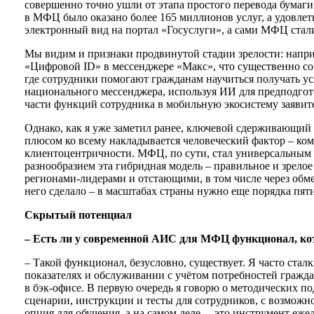
совершенно точно ушли от этапа простого перевода бумаги
в МФЦ было оказано более 165 миллионов услуг, а удовле
электронный вид на портал «Госуслуги», а сами МФЦ стали 
Мы видим и признаки продвинутой стадии зрелости: напри
«Цифровой ID» в мессенджере «Макс», что существенно сок
где сотрудники помогают гражданам научиться получать ус
национального мессенджера, используя ИИ для предподгото
части функций сотрудника в мобильную экосистему заявите
Однако, как я уже заметил ранее, ключевой сдерживающий ф
плюсом ко всему накладывается человеческий фактор – ком
клиентоцентричности. МФЦ, по сути, стал универсальным
разнообразием эта гибридная модель – правильное и зрело
регионами-лидерами и отстающими, в том числе через обмен
него сделало – в масштабах страны нужно еще порядка пяти
Скрытый потенциал
– Есть ли у современной АИС для МФЦ функционал, ко
– Такой функционал, безусловно, существует. Я часто сталк
показателях и обслуживании с учётом потребностей гражд
в бэк-офисе. В первую очередь я говорю о методических п
сценарии, инструкции и тесты для сотрудников, с возможн
опция для обучения, а на самом деле – это инструмент еж