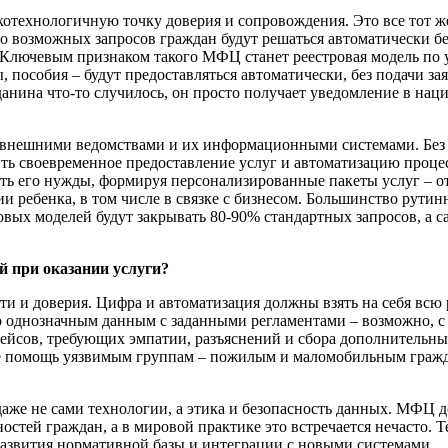
котехнологичную точку доверия и сопровождения. Это все тот 
тво возможных запросов граждан будут решаться автоматически 
о. Ключевым признаком такого МФЦ станет реестровая модель по
 пособия – будут предоставляться автоматически, без подачи за
анина что-то случилось, он просто получает уведомление в наци
с внешними ведомствами и их информационными системами. Без 
ь своевременное предоставление услуг и автоматизацию проце
ть его нужды, формируя персонализированные пакеты услуг – от
ребенка, в том числе в связке с бизнесом. Большинство рутинны
овых моделей будут закрывать 80-90% стандартных запросов, а 
й при оказании услуги?
и и доверия. Цифра и автоматизация должны взять на себя всю 
 однозначным данным с заданными регламентами – возможно, с 
ейсов, требующих эмпатии, разъяснений и сбора дополнительны
же помощь уязвимым группам – пожилым и маломобильным гражда
аже не сами технологии, а этика и безопасность данных. МФЦ до
остей граждан, а в мировой практике это встречается нечасто. 
развития нормативной базы и интеграции с новыми системами.