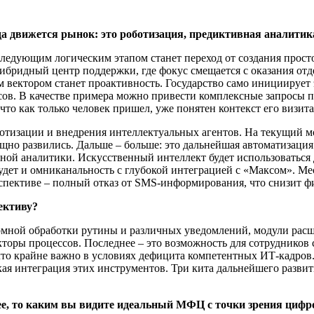
движется рынок: это роботизация, предиктивная аналитика 
ледующим логическим этапом станет переход от создания прос
бридный центр поддержки, где фокус смещается с оказания от
вектором станет проактивность. Государство само инициирует э
сов. В качестве примера можно привести комплексные запросы 
 что как только человек пришел, уже понятен контекст его визит
ботизации и внедрения интеллектуальных агентов. На текущий 
ощно развились. Дальше – больше: это дальнейшая автоматизация
ой аналитики. Искусственный интеллект будет использоваться 
будет и омниканальность с глубокой интеграцией с «Максом». 
перспективе – полный отказ от SMS-информирования, что снизит 
ективу?
номной обработки рутины и различных уведомлений, модули рас
кторы процессов. Последнее – это возможность для сотруднико
что крайне важно в условиях дефицита компетентных ИТ-кадров
ая интеграция этих инструментов. Три кита дальнейшего развити
щее, то каким вы видите идеальный МФЦ с точки зрения циф