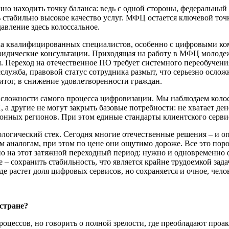
нно находить точку баланса: ведь с одной стороны, федеральны
стабильно высокое качество услуг. МФЦ остается ключевой точк
авление здесь колоссальное.
тка квалифицированных специалистов, особенно с цифровыми ком
юридические консультации. Приходящая на работу в МФЦ молоде
Переход на отечественное ПО требует системного переобучения
сслужба, правовой статус сотрудника размыт, что серьезно осло
 итог, в снижение удовлетворенности граждан.
е сложности самого процесса цифровизации. Мы наблюдаем коло
 другие не могут закрыть базовые потребности: не хватает де
ионных регионов. При этом единые стандарты клиентского серви
ологический стек. Сегодня многие отечественные решения – и 
аналогам, при этом по цене они ощутимо дороже. Все это поро
 на этот затяжной переходный период: нужно и одновременно 
ве – сохранить стабильность, что является крайне трудоемкой за
де растет доля цифровых сервисов, но сохраняется и очное, че
стране?
роцессов, но говорить о полной зрелости, где преобладают проа