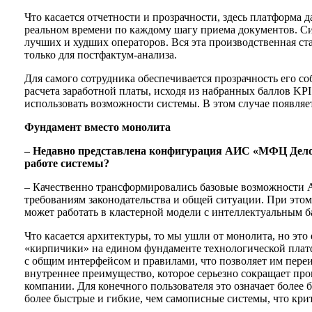
Что касается отчетности и прозрачности, здесь платформа 
реальном времени по каждому шагу приема документов. Си
лучших и худших операторов. Вся эта производственная ст
только для постфактум-анализа.
Для самого сотрудника обеспечивается прозрачность его со
расчета заработной платы, исходя из набранных баллов KPI
использовать возможности системы. В этом случае появляет
Фундамент вместо монолита
– Недавно представлена конфигурация АИС «МФЦ Дело»
работе системы?
– Качественно трансформировались базовые возможности 
требованиям законодательства и общей ситуации. При этом
может работать в кластерной модели с интеллектуальным б
Что касается архитектуры, то мы ушли от монолита, но это
«кирпичики» на едином фундаменте технологической плат
с общим интерфейсом и правилами, что позволяет им переис
внутреннее преимущество, которое серьезно сокращает про
компании. Для конечного пользователя это означает боле
более быстрые и гибкие, чем самописные системы, что кри