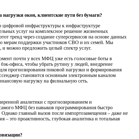
нагрузки окон, клиентские пути без бумаги?
то цифровой инфраструктуры к инфраструктуре
дельных услуг на комплексное решение жизненных
тот тренд через создание суперсервисов на основе данных
по мерам поддержки участников СВО и их семей. Мы
а, и можно предложить целый спектр услуг.
момент почти у всех МФЦ уже есть голосовые боты в
 бэк-офиса, чтобы убрать рутину у людей, внедрение
для прогнозирования пиковой нагрузки и формирования
Мессенджер становится основным электронным каналом
финансовую нагрузку на филиальную сеть.
ширенной аналитики с прогнозированием и
в самого МФЦ без навыков программирования быстро
. Однако главный вызов после импортозамещения – даже не
я – это проактивность, глубокая аналитика и тотальная
ровизации?