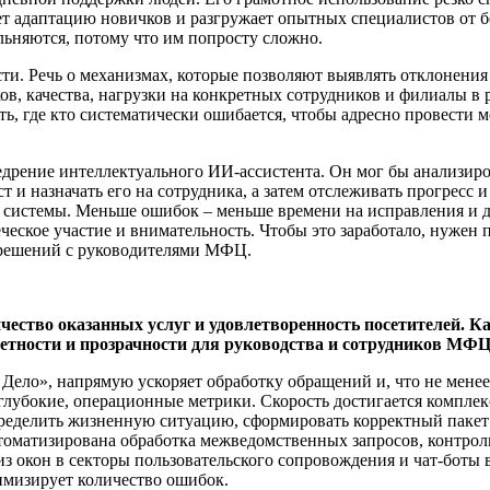
т адаптацию новичков и разгружает опытных специалистов от б
льняются, потому что им попросту сложно.
и. Речь о механизмах, которые позволяют выявлять отклонения 
, качества, нагрузки на конкретных сотрудников и филиалы в р
ть, где кто систематически ошибается, чтобы адресно провести
едрение интеллектуального ИИ-ассистента. Он мог бы анализиро
т и назначать его на сотрудника, а затем отслеживать прогресс
 системы. Меньше ошибок – меньше времени на исправления и д
ческое участие и внимательность. Чтобы это заработало, нужен 
х решений с руководителями МФЦ.
ество оказанных услуг и удовлетворенность посетителей. К
четности и прозрачности для руководства и сотрудников МФ
ело», напрямую ускоряет обработку обращений и, что не менее 
 глубокие, операционные метрики. Скорость достигается компле
ределить жизненную ситуацию, сформировать корректный пакет 
томатизирована обработка межведомственных запросов, контрол
з окон в секторы пользовательского сопровождения и чат-боты в 
имизирует количество ошибок.