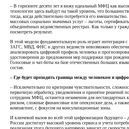
– В горизонте десяти лет я вижу идеальный МФЦ как высо
технологии здесь выйдут на такой уровень, что большинс
тогда, когда действительно потребуется его вмешательств
массовых социально значимых услуг – льготы, сертификаты,
объединённых ведомственных реестрах. Как только у гражд
посмотреть результат.
В этой модели фундаментальную роль играет интеграция 
ЗАГС, МВД, ФНС и других ведомств невозможно обеспечит
анализировать цифровой профиль человека и прогнозирова
удостоверения до предложения мер поддержки при рождении 
Голосовые и чат-боты на базе отечественных больших язык
состав.
– Где будет проходить граница между человеком и цифро
– Исключительно по критериям чувствительности, сложност
первичную обработку, уведомления и принятие решений по
сотрудник МФЦ, останется незаменим для нестандартных к
риском, сложные финансовые или опекунские дела, а так
компактнее, с фокусом на консультационные зоны.
И ключевой вызов во всей этой цифровизации будущего – д
России достигнут высокий уровень сервиса и учета потребн
реализация этого будущего напрямую зависит от скорости 