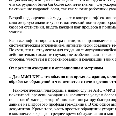
что сотрудники были бы более компетентными . Он ускоряе
на снижение кадровой боли, так как многие работники уво
Второй недооцененный модуль – это контроль эффективност
многомерную аналитику: автоматический мониторинг сроков
базовой статистики, видеть каждый шаг процесса и понима
участок.
Если же пофантазировать о развитии, то напрашивается вн
систематическим отклонением, автоматически создавать тес
По сути, это инструменты для создания самоулучшающейся
действительно сложные случаи, где особенно важны челове
стороны, участвуем в проектировании и реализации таки
От времени ожидания к операционным метрикам
– Для МФЦ KPI – это обычно про время ожидания, колич
обработки обращений и что меняется с точки зрения от
– Технологическая платформа, в нашем случае АИС «МФЦ Д
показателей времени ожидания и количества услуг в более
пошаговый мастер, который помогает оператору быстро оп
данные из цифрового профиля гражданина. В бэк-офисе ав
документов. Кроме того, часть простых обращений уходит и
в комплексе сокращает среднее время обслуживания и мин