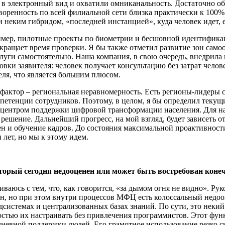
 в электронный вид и охватили омниканальность. Достаточно об
творенность по всей филиальной сети близка практически к 100
неким гибридом, «последней инстанцией», куда человек идет, е
мер, пилотные проекты по биометрии и бесшовной идентификац
ращает время проверки. Я бы также отметил развитие зон само
луги самостоятельно. Наша компания, в свою очередь, внедрила
вки заявителя: человек получает консультацию без затрат челов
ля, что является большим плюсом.
актор – региональная неравномерность. Есть регионы-лидеры с бю
петенции сотрудников. Поэтому, в целом, я бы определил текущ
 центром поддержки цифровой трансформации населения. Для н
е решение. Дальнейший прогресс, на мой взгляд, будет зависеть
 и обучение кадров. До состояния максимальной проактивности –
 лет, но мы к этому идем.
торый сегодня недооценен или может быть востребован кон
иваюсь с тем, что, как говорится, «за дымом огня не видно». Р
ан, но при этом внутри процессов МФЦ есть колоссальный недоо
одсистемах и централизованных базах знаний. По сути, это неки
остью их настраивать без привлечения программистов. Этот фу
едневной поддержки людей. Его грамотное использование резко 