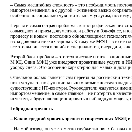
– Самая масштабная сложность – это необходимость постоя
импортозамещения, а с другой – жизненно важно сохранять 
особенно по социально чувствительным услугам, поэтому д
Первая и самая острая проблема - катастрофическая нехва
совмещают и прием документов, и работу в бэк-офисе, и 
процессу и новым, постоянно обновляющимся технологиям. 
из-за довольно низких зарплат. К тому же МФЦ – это не го
все это выливается в ошибки специалистов, очереди и, как
Второй блок проблем – это технические и интеграционны
МФЦ. Одни МФЦ уже внедряют проактивные услуги и ИИ, а
уборку снега. Это особенно характерно для малых и дотац
Отдельной болью является сам переезд на российский техн
пока уступают по функциональным возможностям западным 
существующие ИТ-контуры. Руководители жалуются именно
импортозамещение, а самое главное – не потерять в качест
исчезнут, а будут эволюционировать в гибридную модель, г
Гибридная зрелость
– Каков средний уровень зрелости современных МФЦ в 
– На мой взгляд, он уже заметно глубже типовых базовых п