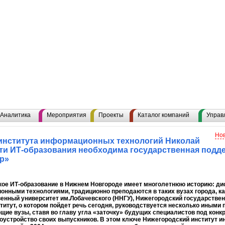
Аналитика
Мероприятия
Проекты
Каталог компаний
Управ
Нов
 института информационных технологий Николай
сти ИТ-образования необходима государственная подд
р»
кое ИТ-образование в Нижнем Новгороде имеет многолетнюю историю: ди
нными технологиями, традиционно преподаются в таких вузах города, к
енный университет им.Лобачевского (ННГУ), Нижегородский государстве
ститут, о котором пойдет речь сегодня, руководствуется несколько иными
ие вузы, ставя во главу угла «заточку» будущих специалистов под конк
оустройство своих выпускников. В этом ключе Нижегородский институт 