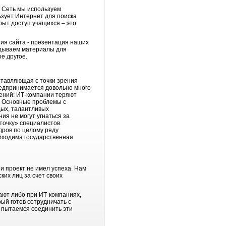
в Сеть мы используем
зует Интернет для поиска
рыт доступ учащихся – это
тия сайта - презентация наших
адываем материалы для
е другое.
оставляющая с точки зрения
предпринимается довольно много
шений: ИТ-компании теряют
в. Основные проблемы с
дых, талантливых
ия не могут угнаться за
точку» специалистов.
дров по целому ряду
бходима государственная
и проект не имел успеха. Нам
их лиц за счет своих
ают либо при ИТ-компаниях,
ый готов сотрудничать с
 пытаемся соединить эти