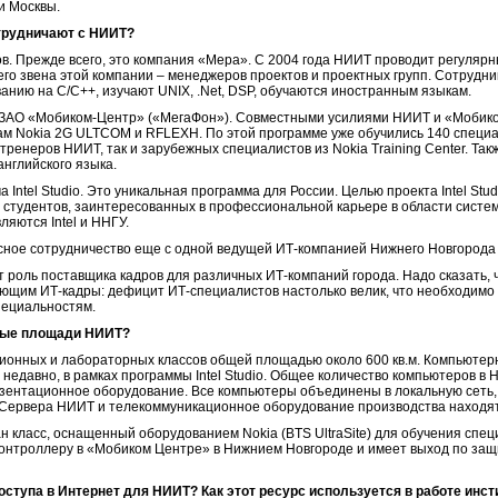
и Москвы.
отрудничают с НИИТ?
ов. Прежде всего, это компания «Мера». С 2004 года НИИТ проводит регуля
его звена этой компании – менеджеров проектов и проектных групп. Сотрудн
нию на С/С++, изучают UNIX, .Net, DSP, обучаются иностранным языкам.
то ЗАО «Мобиком-Центр» («МегаФон»). Совместными усилиями НИИТ и «Мобик
ам Nokia 2G ULTCOM и RFLEXH. По этой программе уже обучились 140 специа
тренеров НИИТ, так и зарубежных специалистов из Nokia Training Center. Та
английского языка.
Intel Studio. Это уникальная программа для России. Целью проекта Intel Stud
студентов, заинтересованных в профессиональной карьере в области систе
яются Intel и ННГУ.
сное сотрудничество еще с одной ведущей ИТ-компанией Нижнего Новгорода
роль поставщика кадров для различных ИТ-компаний города. Надо сказать, ч
ющим ИТ-кадры: дефицит ИТ-специалистов настолько велик, что необходимо 
пециальностям.
ные площади НИИТ?
ционных и лабораторных классов общей площадью около 600 кв.м. Компьютерн
м недавно, в рамках программы Intel Studio. Общее количество компьютеров в 
зентационное оборудование. Все компьютеры объединены в локальную сеть,
 Сервера НИИТ и телекоммуникационное оборудование производства находят
н класс, оснащенный оборудованием Nokia (BTS UltraSite) для обучения спе
контроллеру в «Мобиком Центре» в Нижнием Новгороде и имеет выход по за
оступа в Интернет для НИИТ? Как этот ресурс используется в работе инст