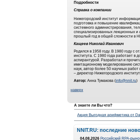
Подробности
Справка о компании
Нижегородский институт информаци
подготовка и повышение квалифика
системного администрирования, теле
специализированных лекционных и л
прошлый год в общей сложности в НИ
Кащеев Николай Иванович
Родился в 1958 году. В 1980 году с
института. С 1980 года работает в 
аспирантурой. Разработал и прочит
имитационному моделированию систе
наук, автор более 50 научных работ
– директор Нижегородского институ
Автор:
Анна Тумакова (
info@nnit.ru
)
наверх
А знаете ли Вы что?
Акция Выгодная арифметика от Da
NNIT.RU: последние нов
04.08.2026
Российский RPA-рынок