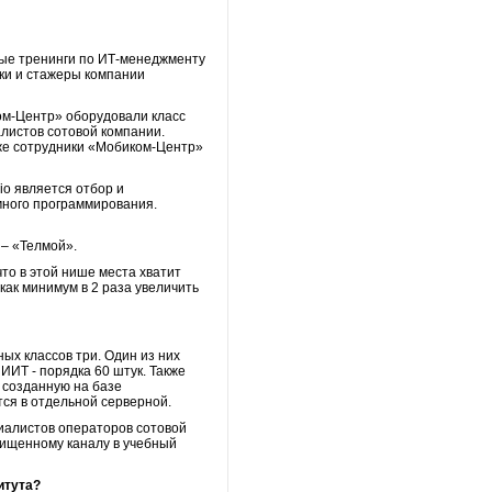
рные тренинги по ИТ-менеджменту
ики и стажеры компании
ом-Центр» оборудовали класс
листов сотовой компании.
кже сотрудники «Мобиком-Центр»
io является отбор и
много программирования.
 – «Телмой».
то в этой нише места хватит
как минимум в 2 раза увеличить
ых классов три. Один из них
НИИТ - порядка 60 штук. Также
 созданную на базе
ся в отдельной серверной.
циалистов операторов сотовой
щищенному каналу в учебный
итута?