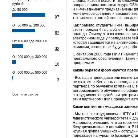
специалистов в области телекоммун
рублей
направлениям, как архитектура GSM
и IT-менеджменту предназначены дл
До 50 000
менеджеров среднего и высшего зве
97
технического английского языка для 
Как правило, студенты НИИТ выбираю
От 50 000 до 100 000
стоит порядка 4 тыс. рублей. Чтобы
67
полгода. Отмечу, что во время заня
электронном виде у преподавателей
От 100 000 до 200 000
которая защищается на английском
комиссии, экспертов и будущих рабо
32
С сентября 2006 года НИИТ начнет 
От 200 000 до 300 000
программного обеспечения». Также 
программам.
10
Каким образом формируется препо
От 300 000 до 500 000
- Все наши преподаватели являются
3
не хватает собственных преподавате
партнера по обучению компании Cis
авторизованного обучения по офици
Все типы сайтов
сотрудничество с учебным центром 
этим партнером НИИТ проводит авто
Какой контингент учащихся занима
- Мы тесно сотрудничаем с НГТУ и Н
лингвистического университета и др
Например, очевидно, что за коротки
безупречным знаем английского. В Н
крупная группа учащихся – сотрудн
приезжают на курсы по базовым ста