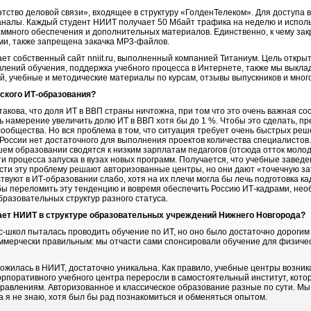
тство деловой связи», входящее в структуру «ГолденТелеком». Для доступа 
налы. Каждый студент НИИТ получает 50 Мбайт трафика на неделю и исполь
ммного обеспечения и дополнительных материалов. Единственно, к чему зак
и, также запрещена закачка МР3-файлов.
ет собственный сайт nniit.ru, выполненный компанией Титаниум. Цель откры
лений обучения, поддержка учебного процесса в Интернете, также мы выкл
, учебные и методические материалы по курсам, отзывы выпускников и много
ского ИТ-образования?
такова, что доля ИТ в ВВП страны ничтожна, при том что это очень важная с
ть намерение увеличить долю ИТ в ВВП хотя бы до 1 %. Чтобы это сделать, 
сообщества. Но вся проблема в том, что ситуация требует очень быстрых ре
в России нет достаточного для выполнения проектов количества специалисто
шем образовании сводятся к низким зарплатам педагогов (отсюда отток моло
 процесса запуска в вузах новых программ. Получается, что учебные заведен
ти эту проблему решают авторизованные центры, но они дают «точечную за
уют в ИТ-образовании слабо, хотя на их плечи могла бы лечь подготовка ка
бы переломить эту тенденцию и вовремя обеспечить Россию ИТ-кадрами, нео
разовательных структур разного статуса.
мает НИИТ в структуре образовательных учреждений Нижнего Новгорода?
ес-школ пыталась проводить обучение по ИТ, но оно было достаточно дорогим 
ммерчески правильным: мы отчасти сами спонсировали обучение для физическ
ожилась в НИИТ, достаточно уникальна. Как правило, учебные центры возник
орпоративного учебного центра переросли в самостоятельный институт, котор
авлениям. Авторизованное и классическое образование разные по сути. Мы
а я не знаю, хотя был бы рад познакомиться и обменяться опытом.