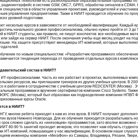
икационных технологий есть разнообразные образовательные программы по
, радиоинтерфейс в системе GSM, ОКС7, GPRS, обработка сигналов в CDMA.
я специалистов в области управления проектами, руководителей и участнико
ньев управления предприятиями. Также в НИИТ проводится обучение по прог
всех уровней подготовки.
т несколько курсов в зависимости от необходимой квалификации. Каждый ку
 достичь начального уровня профессионализма, обычно нужно пройти от 3 до 5
тий в НИИТ студенты, как правило, не пишут конспектов: все необходимые ма
 или зайдя на сервер НИИТ. После окончания учебы еще месяц уходит на под
 языке. На защите присутствуют менеджеры ИТ-компаний, которые выполняю
тодателей.
обучение по новым специальностям: «Разработчик программного обеспечени
намечается тенденция перехода от проведения отдельных курсов к комплек
давательский состав в НИИТ?
 ИТ-профессионалами. Часть из них работает в проектах, выполняемых комп
льских ресурсов, мы приглашаем тренеров из других учебных центров. В 200
co и работаем в сотрудничестве с учебным центром REDCENTER (Москва) . Э
альным программам и вручение сертификатов компании Cisco Systems. Также 
ФОРС (Москва), который был образован как подразделение компании НПВП Фо
ризованные курсы Oracle.
ется в НИИТ?
НГУ, многие ребята приходят к нам из этих вузов. В НИИТ получают дополни
угих вузов Нижнего Новгорода. Для их обучения приходится разрабатывать н
й срок сложно сделать из «инязовцев» программистов, зато вполне возможно 
ИИТ 80-90 % занятий проходит вечером, что позволяет нам обучать студенто
ики ИТ-компаний, повышающие у нас квалификацию. В основном наши слушате
нциям инженеры компании «МегаФон» из Самары, Владимира, Рязани, Твери, 