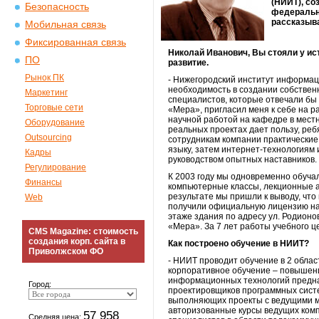
(НИИТ), со
Безопасность
федерально
рассказыв
Мобильная связь
Фиксированная связь
Николай Иванович, Вы стояли у ис
ПО
развитие.
Рынок ПК
- Нижегородский институт информаци
необходимость в создании собственн
Маркетинг
специалистов, которые отвечали бы
Торговые сети
«Мера», пригласил меня к себе на р
научной работой на кафедре в местн
Оборудование
реальных проектах дает пользу, ре
Outsourcing
сотрудникам компании практические
языку, затем интернет-технологиям 
Кадры
руководством опытных наставников.
Регулирование
К 2003 году мы одновременно обуча
Финансы
компьютерные классы, лекционные а
результате мы пришли к выводу, что
Web
получили официальную лицензию на 
этаже здания по адресу ул. Родионов
«Мера». За 7 лет работы учебного ц
CMS Magazine: стоимость
создания корп. сайта в
Как построено обучение в НИИТ?
Приволжском ФО
- НИИТ проводит обучение в 2 облас
корпоративное обучение – повышени
информационных технологий предназ
Город:
проектировщиков программных систем
выполняющих проекты с ведущими м
авторизованные курсы ведущих компа
57 958
Средняя цена: