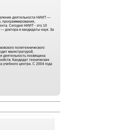
авление деятельности НИИТ —
, программирования,
ента. Сегодня НИИТ - это 10
— доктора и кандидаты наук. За
ьковского политехнического
одит магистратурой,
ая деятельность посвящена
ойств. Кандидат технических
а учебного центра. С 2004 года