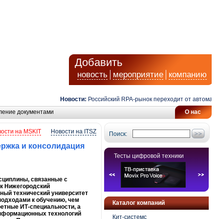
Добавить
новость
мероприятие
компанию
Новости:
Российский RPA-рынок переходит от автоматизации
ление документами
О нас
ости на MSKIT
Новости на ITSZ
Поиск:
ержка и консолидация
Тесты цифровой техники
сциплины, связанные с
ак Нижегородский
нный технический университет
 подходами к обучению, чем
Каталог компаний
ретные ИТ-специальности, а
информационных технологий
Кит-системс