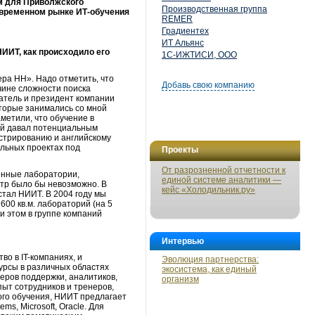
м для Приволжского
Производственная группа
современном рынке ИТ-обучения
REMER
Градиентех
ИТ Альянс
НИИТ, как происходило его
1С-ИЖТИСИ, ООО
ера НН». Надо отметить, что
Добавь свою компанию
чине сложности поиска
атель и президент компании
оторые занимались со мной
метили, что обучение в
рый давал потенциальным
стрированию и английскому
альных проектах под
Проекты
От разрозненной отчетности к
енные лаборатории,
единой системе аналитики —
тр было бы невозможно. В
кейс «Холодильник.ру»
стал НИИТ. В 2004 году мы
00 кв.м. лабораторий (на 5
и этом в группе компаний
Интервью
во в IT-компаниях, и
Эволюция партнерства:
урсы в различных областях
экосистема, как единый
еров поддержки, аналитиков,
организм
пыт сотрудников и тренеров,
го обучения, НИИТ предлагает
, Microsoft, Oracle. Для