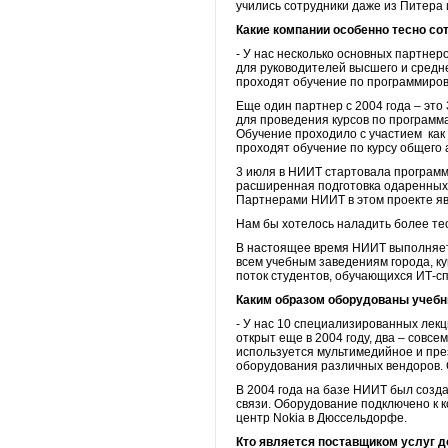
учились сотрудники даже из Питера 
Какие компании особенно тесно с
- У нас несколько основных партнер
для руководителей высшего и средн
проходят обучение по программирова
Еще один партнер с 2004 года – э
для проведения курсов по программ
Обучение проходило с участием как 
проходят обучение по курсу общего 
3 июля в НИИТ стартовала программа 
расширенная подготовка одаренных 
Партнерами НИИТ в этом проекте явл
Нам бы хотелось наладить более те
В настоящее время НИИТ выполняет 
всем учебным заведениям города, ку
поток студентов, обучающихся ИТ-с
Каким образом оборудованы учеб
- У нас 10 специализированных лек
открыт еще в 2004 году, два – совсе
используется мультимедийное и пре
оборудования различных вендоров.
В 2004 года на базе НИИТ был созда
связи. Оборудование подключено к 
центр Nokia в Дюссельдорфе.
Кто является поставщиком услуг д