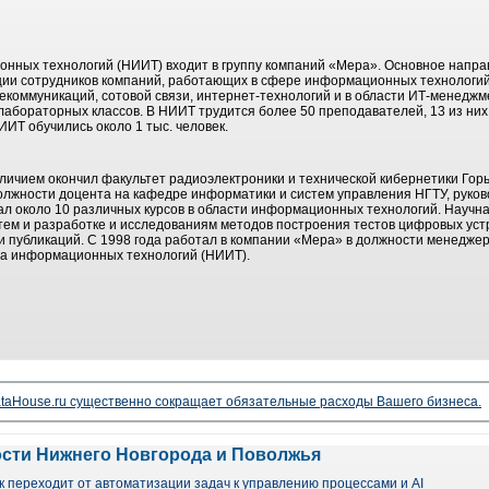
онных технологий (НИИТ) входит в группу компаний «Мера». Основное напр
ции сотрудников компаний, работающих в сфере информационных технологий
коммуникаций, сотовой связи, интернет-технологий и в области ИТ-менеджм
абораторных классов. В НИИТ трудится более 50 преподавателей, 13 из них 
ИТ обучились около 1 тыс. человек.
 отличием окончил факультет радиоэлектроники и технической кибернетики Гор
должности доцента на кафедре информатики и систем управления НГТУ, руков
ал около 10 различных курсов в области информационных технологий. Научн
м и разработке и исследованиям методов построения тестов цифровых устр
 и публикаций. С 1998 года работал в компании «Мера» в должности менеджер
та информационных технологий (НИИТ).
taHouse.ru существенно сокращает обязательные расходы Вашего бизнеса.
ости Нижнего Новгорода и Поволжья
 переходит от автоматизации задач к управлению процессами и AI