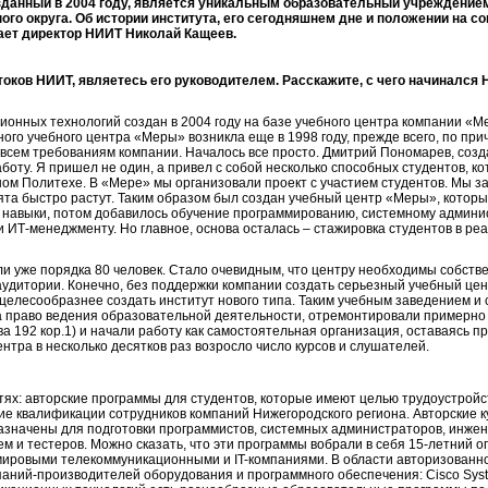
зданный в 2004 году, является уникальным образовательный учреждение
го округа. Об истории института, его сегодняшнем дне и положении на 
ает директор НИИТ Николай Кащеев.
токов НИИТ, являетесь его руководителем. Расскажите, с чего начинался 
онных технологий создан в 2004 году на базе учебного центра компании «М
ого учебного центра «Меры» возникла еще в 1998 году, прежде всего, по при
 всем требованиям компании. Началось все просто. Дмитрий Пономарев, созд
аботу. Я пришел не один, а привел с собой несколько способных студентов, к
ом Политехе. В «Мере» мы организовали проект с участием студентов. Мы за
бята быстро растут. Таким образом был создан учебный центр «Меры», кото
 навыки, потом добавилось обучение программированию, системному админи
и ИТ-менеджменту. Но главное, основа осталась – стажировка студентов в ре
ли уже порядка 80 человек. Стало очевидным, что центру необходимы собств
удитории. Конечно, без поддержки компании создать серьезный учебный цен
 целесообразнее создать институт нового типа. Таким учебным заведением и 
право ведения образовательной деятельности, отремонтировали примерно 6
а 192 кор.1) и начали работу как самостоятельная организация, оставаясь пр
ентра в несколько десятков раз возросло число курсов и слушателей.
тях: авторские программы для студентов, которые имеют целью трудоустройст
е квалификации сотрудников компаний Нижегородского региона. Авторские к
начены для подготовки программистов, системных администраторов, инжен
 и тестеров. Можно сказать, что эти программы вобрали в себя 15-летний о
ировыми телекоммуникационными и IT-компаниями. В области авторизованно
ний-производителей оборудования и программного обеспечения: Cisco Systems