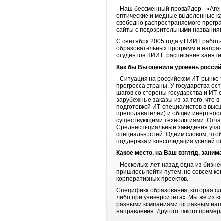
- Наш бессменный провайдер - «Аген
оптические и медные выделенные ка
свободно распространяемого програ
сайты с подозрительными названиям
С сентября 2005 года у НИИТ работа
образовательных программ и направ
студентов НИИТ: расписание занятий
Как бы Вы оценили уровень россий
- Ситуация на российском ИТ-рынке 
прогресса страны. У государства ес
шагов со стороны государства и ИТ-
зарубежные заказы из-за того, что 
подготовкой ИТ-специалистов в выс
преподавателей) и общей инертности
существующими технологиями. Отчас
Среднеспециальные заведения участв
специальностей. Одним словом, что
поддержка и консолидация усилий об
Какое место, на Ваш взгляд, зани
- Несколько лет назад одна из бизн
пришлось пойти путем, не совсем ко
корпоративных проектов.
Специфика образования, которая сл
либо при университетах. Мы же из к
разными компаниями по разным напр
направления. Другого такого пример