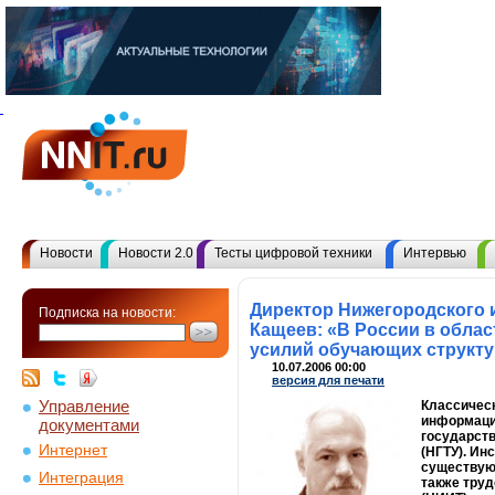
Новости
Новости 2.0
Тесты цифровой техники
Интервью
Директор Нижегородского
Подписка на новости:
Кащеев: «В России в обла
усилий обучающих структу
10.07.2006 00:00
версия для печати
Управление
Классичес
информацио
документами
государств
Интернет
(НГТУ). Ин
существующ
Интеграция
также труд