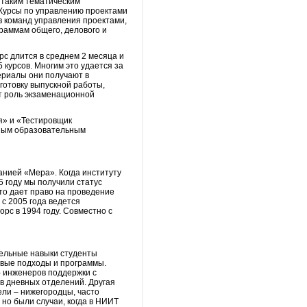
 таким тематическим
 Курсы по управлению проектами
в команд управления проектами,
раммам общего, делового и
рс длится в среднем 2 месяца и
 курсов. Многим это удается за
териалы они получают в
готовку выпускной работы,
т роль экзаменационной
я» и «Тестировщик
сным образовательным
анией «Мера». Когда институту
5 году мы получили статус
то дает право на проведение
с 2005 года ведется
рс в 1994 году. Совместно с
тельные навыки студенты
овые подходы и программы.
- инженеров поддержки с
в дневных отделений. Другая
ли – нижегородцы, часто
но были случаи, когда в НИИТ