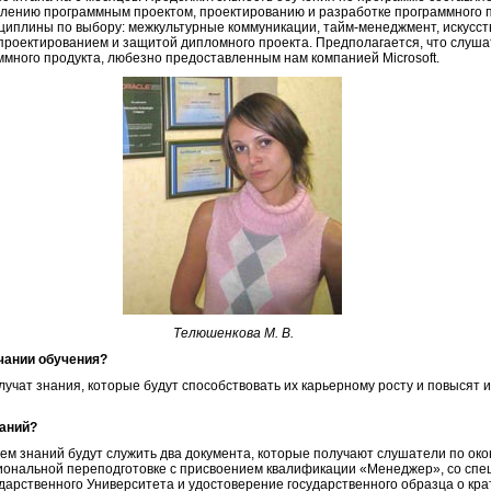
влению программным проектом, проектированию и разработке программного 
циплины по выбору: межкультурные коммуникации, тайм-менеджмент, искусст
роектированием и защитой дипломного проекта. Предполагается, что слушат
ммного продукта, любезно предоставленным нам компанией Microsoft.
Телюшенкова М. В.
чании обучения?
олучат знания, которые будут способствовать их карьерному росту и повысят 
наний?
м знаний будут служить два документа, которые получают слушатели по око
иональной переподготовке с присвоением квалификации «Менеджер», со сп
дарственного Университета и удостоверение государственного образца о к