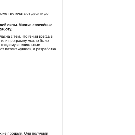
может включать от десяти до
бочей силы. Многие способные
аботу.
асна с тем, что гений всегда в
тм или программу можно было
е каждому и гениальные
тот патент «ушел», а разработка
х не продали. Они получили