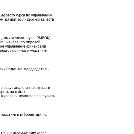
базового курса по управлению
м, развитию лидерских качеств
ходимых менеджеру по PMBOK).
го бизнеса (по мировой
ьное управление финансами
роектов понимали участники
евич Радченко, председатель
е ведут аналогичные курсы в
реть на сайте:
ы выразили желание прослушать
тематики и кибернетики на
т 520 академических часов.