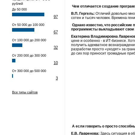
рублей
Чем отличается создание програм
До 50 000
В.П. Гергель:
Отличий довольно много
97
сотен и тысяч человек. Времена ге
От 50 000 до 100 000
Однако известно, что российские 
программисты выкладывают свои п
67
Екатерина Владимировна Лаврено
От 100 000 до 200 000
цене и особенно - в ИТ-бизнесе. Хот
получить адекватное вознаграждение
32
разработки просто «уходят» за гран
до сих пор приносит громадные приб
От 200 000 до 300 000
10
От 300 000 до 500 000
3
Все типы сайтов
А если говорить о просто способн
Е.В. Лавренова:
Здесь ситуация в о