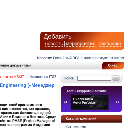
Добавить
новость
мероприятие
компанию
Новости:
Российский RPA-рынок переходит от автоматизации з
ление документами
О нас
ости на MSKIT
Новости на ITSZ
Поиск:
 Engineering («Менеджер
Тесты цифровой техники
водителей программного
 ним относятся, как правило,
ториальная близость, с одной
 Азии и Ближнего Востока. Среди
Каталог компаний
боток. PMSE (Project Manager of
овместная программа Академии
Кит-системс