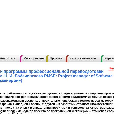
Аналитика
Мероприятия
Проекты
Каталог компаний
Управ
Нов
ми программы профессиональной переподготовки
 Н. И. Лобачевского PMSE: Project manager of Software
нженерии»)
 разработчики сегодня высоко ценятся среди крупнейших мировых произ
я: они имеют ряд преимуществ перед своими коллегами из других стран. К
разовательный уровень, относительно невысокая стоимость услуг, терри
 странам Западной Европы, с другой – к развитым странам Юго-Восточной
в – нехватка опыта в управлении проектами и контроле за качеством разра
ngineering) - менеджер проекта по программной инженерии – это новая с