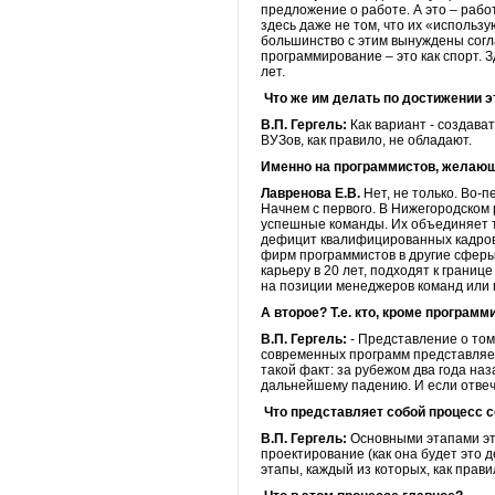
предложение о работе. А это – рабо
здесь даже не том, что их «использу
большинство с этим вынуждены согла
программирование – это как спорт. 
лет.
Что же им делать по достижении э
В.П. Гергель:
Как вариант - создава
ВУЗов, как правило, не обладают.
Именно на программистов, желающ
Лавренова Е.В.
Нет, не только. Во-п
Начнем с первого. В Нижегородском
успешные команды. Их объединяет то
дефицит квалифицированных кадров.
фирм программистов в другие сферы 
карьеру в 20 лет, подходят к грани
на позиции менеджеров команд или 
А второе? Т.е. кто, кроме програм
В.П. Гергель:
- Представление о том
современных программ представляет
такой факт: за рубежом два года на
дальнейшему падению. И если отвеча
Что представляет собой процесс с
В.П. Гергель:
Основными этапами это
проектирование (как она будет это 
этапы, каждый из которых, как прав