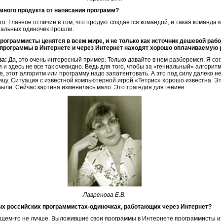
много продукта от написания программ?
. Главное отличие в том, что продукт создается командой, и такая команда 
ниальных одиночек прошли.
программисты ценятся в всем мире, и не только как источник дешевой ра
рограммы в Интернете и через Интернет находят хорошо оплачиваемую р
ва:
Да, это очень интересный пример. Только давайте в нем разберемся. Я согл
я и здесь не все так очевидно. Ведь для того, чтобы за «гениальный» алгори
, этот алгоритм или программу надо запатентовать. А это под силу далеко н
ицу. Ситуация с известной компьютерной игрой «Тетрис» хорошо известна. Э
ыли. Сейчас картина изменилась мало. Это трагедия для гениев.
Лавренова Е.В.
ых российских программистах-одиночках, работающих через Интернет?
бщем-то не лучше. Выложившие свои программы в Интернете программисты и