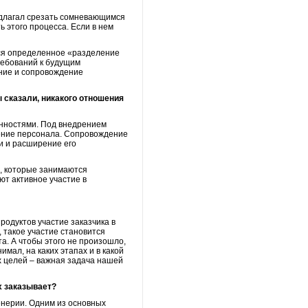
едлагал срезать сомневающимся
ь этого процесса. Если в нем
тся определенное «разделение
ребований к будущим
ние и сопровождение
ы сказали, никакого отношения
енностями. Под внедрением
чение персонала. Сопровождение
и и расширение его
ы, которые занимаются
ют активное участие в
родуктов участие заказчика в
 такое участие становится
та. А чтобы этого не произошло,
имал, на каких этапах и в какой
их целей – важная задача нашей
х заказывает?
енерии. Одним из основных