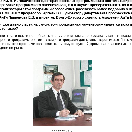
У им. Н. И. Лобачевского, которая позволит программистам систематизир
зработки программного обеспечения (ПО) и научит преобразовывать их в
рганизаторы этой программы согласились рассказать более подробно о н
а ВМК ННГУ профессор Гергель В.П., директор Департамента профессион
йТи Лавренова Е.В. и директор Волго-Вятского филиала Академии АйТи М
 уже давно у всех на слуху, то «программная инженерия» является поня
это такое?
тко, то это некоторая область знаний о том, как надо создавать так называе
росто программы состоит в том, что программ для компьютеров может быть мн
я часть этих программ оказывается никому не нужной, кроме написавших их 
одано на рынке.
Гергель В.П.