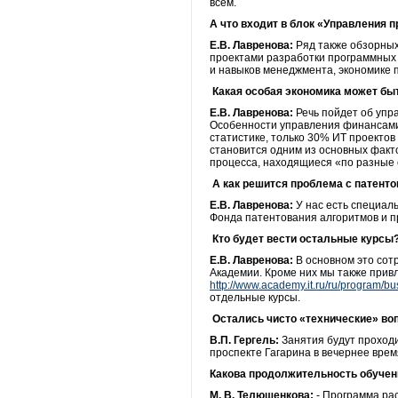
всем.
А что входит в блок «Управления
Е.В. Лавренова:
Ряд также обзорных
проектами разработки программных 
и навыков менеджмента, экономике 
Какая особая экономика может бы
Е.В. Лавренова:
Речь пойдет об упр
Особенности управления финансами в
статистике, только 30% ИТ проекто
становится одним из основных факт
процесса, находящиеся «по разные 
А как решится проблема с патент
Е.В. Лавренова:
У нас есть специал
Фонда патентования алгоритмов и пр
Кто будет вести остальные курсы
Е.В. Лавренова:
В основном это сот
Академии. Кроме них мы также прив
http://www.academy.it.ru/ru/program/b
отдельные курсы.
Остались чисто «технические» воп
В.П. Гергель:
Занятия будут проходи
проспекте Гагарина в вечернее врем
Какова продолжительность обучен
М. В. Телюшенкова:
- Программа рас