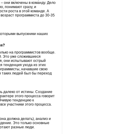
 – они включены в команду. Дело
ло, понимают сразу, и
сти роста в этой команде. А
 возраст программиста до 30-35
, которыми выпускники наших
ма?
только на программистов вообще.
О. Это уже сложившиеся
ся, они испытывают острый
я тенденция ухода из этих
программисты, начавшие свою
ля таких людей был бы переход
нь далеко от истины. Создание
рактере этого процесса говорит
ойчивую тенденцию к
все участники этого процесса.
она должна делать), анализ и
ждение. Это только основные
ботают разные люди.