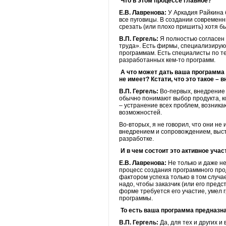
Что в этом процессе главное?
Е.В. Лавренова:
У Аркадия Райкина 
все пуговицы. В создании современн
срезать (или плохо пришить) хотя бы
В.П. Гергель:
Я полностью согласен 
труда». Есть фирмы, специализирую
программам. Есть специалисты по т
разработанных кем-то программ.
А что может дать ваша программа т
не имеет? Кстати, что это такое –
В.П. Гергель:
Во-первых, внедрение 
обычно понимают выбор продукта, к
– устранение всех проблем, возник
возможностей.
Во-вторых, я не говорил, что они н
внедрением и сопровождением, выст
разработке.
И в чем состоит это активное уча
Е.В. Лавренова:
Не только и даже не
процесс создания программного прод
фактором успеха только в том случа
надо, чтобы заказчик (или его предс
форме требуется его участие, умел 
программы.
То есть ваша программа предназнач
В.П. Гергель:
Да, для тех и других 