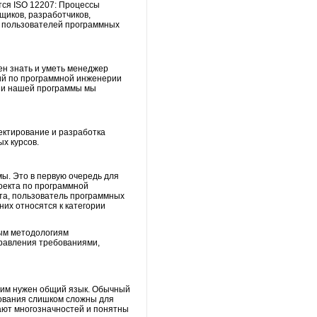
тся ISO 12207: Процессы
вщиков, разработчиков,
и пользователей программных
ен знать и уметь менеджер
ний по программной инженерии
ии нашей программы мы
ектирование и разработка
х курсов.
мы. Это в первую очередь для
роекта по программной
кта, пользователь программных
их относятся к категории
ным методологиям
правления требованиями,
, им нужен общий язык. Обычный
рования слишком сложны для
ают многозначностей и понятны