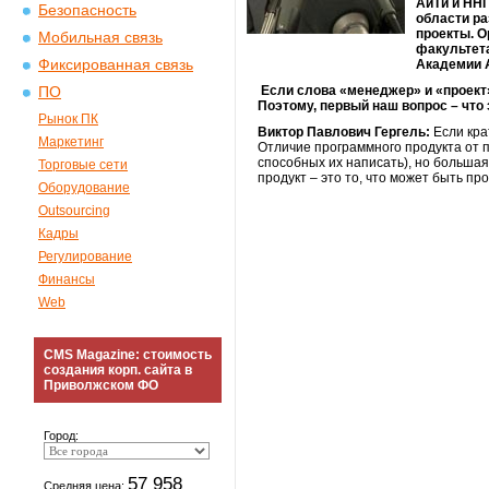
АйТи и ННГ
Безопасность
области ра
проекты. О
Мобильная связь
факультет
Фиксированная связь
Академии А
Если слова «менеджер» и «проект»
ПО
Поэтому, первый наш вопрос – что 
Рынок ПК
Виктор Павлович Гергель:
Если кра
Маркетинг
Отличие программного продукта от п
способных их написать), но больша
Торговые сети
продукт – это то, что может быть пр
Оборудование
Outsourcing
Кадры
Регулирование
Финансы
Web
CMS Magazine: стоимость
создания корп. сайта в
Приволжском ФО
Город:
57 958
Средняя цена: