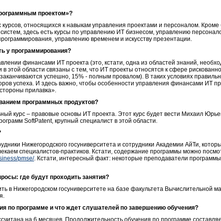
 программным проектом»?
 курсов, относящихся к навыкам управления проектами и персоналом. Кроме 
систем, здесь есть курсы по управлению ИТ бизнесом, управлению персонало
программирования, управлению временем и искусству презентации.
ть у программирования?
авлении финансами ИТ проекта (это, кстати, одна из областей знаний, необ
 этой области связаны с тем, что ИТ проекты относятся к сфере рискованно
в заканчиваются успешно, 15% - полным провалом). В таких условиях правил
оров успеха. И здесь важно, чтобы особенности управления финансами ИТ п
стороны прилавка».
ованием программных продуктов?
ьный курс – правовые основы ИТ проекта. Этот курс будет вести Михаил Юрь
ограмм SoftPatent, крупный специалист в этой области.
?
рудники Нижегородского госуниверситета и сотрудники Академии АйТи, которы
лекаем специалистов-практиков. Кстати, содержание программы можно посмот
usiness/pmse/
. Кстати, интересный факт: некоторые преподаватели программ
росы: где будут проходить занятия?
ть в Нижегородском госуниверситете на базе факультета Вычислительной ма
я.
ия по программе и что ждет слушателей по завершению обучения?
считана на 6 месяцев. Продолжительность обучения по программе составляе