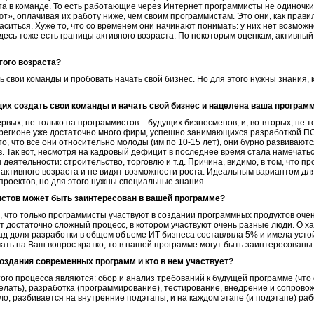
та в команде. То есть работающие через Интернет программисты не одиночки
ют», оплачивая их работу ниже, чем своим программистам. Это они, как прави
ситься. Хуже то, что со временем они начинают понимать: у них нет возможно
Здесь тоже есть границы активного возраста. По некоторым оценкам, активный
того возраста?
ть свои команды и пробовать начать свой бизнес. Но для этого нужны знания
их создать свои команды и начать свой бизнес и нацелена ваша програм
ервых, не только на программистов – будущих бизнесменов, и, во-вторых, не 
 регионе уже достаточно много фирм, успешно занимающихся разработкой П
, что все они относительно молоды (им по 10-15 лет), они бурно развивают
 Так вот, несмотря на кадровый дефицит в последнее время стала намечатьс
деятельности: строительство, торговлю и т.д. Причина, видимо, в том, что 
це активного возраста и не видят возможности роста. Идеальным вариантом д
проектов, но для этого нужны специальные знания.
мистов может быть заинтересован в вашей программе?
, что только программисты участвуют в создании программных продуктов оче
 достаточно сложный процесс, в котором участвуют очень разные люди. О ха
зад доля разработки в общем объеме ИТ бизнеса составляла 5% и имела уст
ть на Ваш вопрос кратко, то в нашей программе могут быть заинтересованы 
оздания современных программ и кто в нем участвует?
го процесса являются: сбор и анализ требований к будущей программе (что 
делать), разработка (программирование), тестирование, внедрение и сопрово
ило, разбивается на внутренние подэтапы, и на каждом этапе (и подэтапе) ра