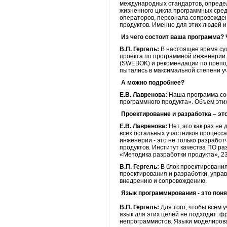
международных стандартов, определ
жизненного цикла программных средс
операторов, персонала сопровожден
продуктов. Именно для этих людей 
Из чего состоит ваша программа? 
В.П. Гергель:
В настоящее время сущ
проекта по программной инженерии.
(SWEBOK) и рекомендации по препо
пытались в максимальной степени у
А можно подробнее?
Е.В. Лавренова:
Наша программа сос
программного продукта». Объем этих
Проектирование и разработка – эт
Е.В. Лавренова:
Нет, это как раз не
всех остальных участников процесса
инженерии - это не только разработ
продуктов. Институт качества ПО ра
«Методика разработки продукта», 23
В.П. Гергель:
В блок проектировани
проектирования и разработки, упра
внедрению и сопровождению.
Язык программирования - это поня
В.П. Гергель:
Для того, чтобы всем 
язык для этих целей не подходит: ф
непрограммистов. Языки моделирова