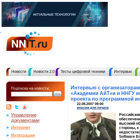
Новости
Новости 2.0
Тесты цифровой техники
Интервью
Интервью с организатора
Подписка на новости:
«Академии АйТ»и и ННГУ им.
проекта по программной и
22.08.2007 09:00
версия для печати
Управление
Российские
обеспечени
документами
высокий об
Интернет
стороны, к
недостатко
Интеграция
Software E