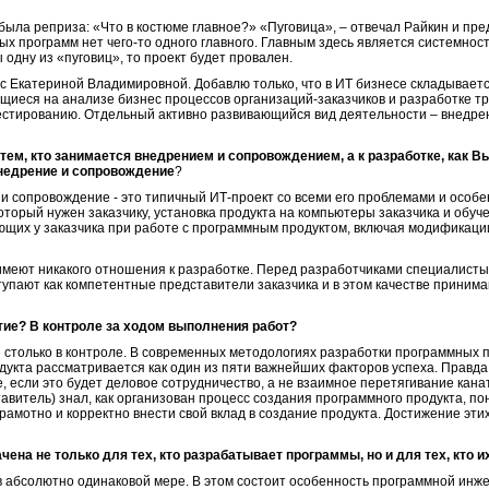
была реприза: «Что в костюме главное?» «Пуговица», – отвечал Райкин и пр
ых программ нет чего-то одного главного. Главным здесь является системност
 одну из «пуговиц», то проект будет провален.
с Екатериной Владимировной. Добавлю только, что в ИТ бизнесе складывае
щиеся на анализе бизнес процессов организаций-заказчиков и разработке т
естированию. Отдельный активно развивающийся вид деятельности – внедре
ем, кто занимается внедрением и сопровождением, а к разработке, как В
 внедрение и сопровождение
?
и сопровождение - это типичный ИТ-проект со всеми его проблемами и особ
оторый нужен заказчику, установка продукта на компьютеры заказчика и обу
ающих у заказчика при работе с программным продуктом, включая модификаци
е имеют никакого отношения к разработке. Перед разработчиками специалист
упают как компетентные представители заказчика и в этом качестве принима
стие? В контроле за ходом выполнения работ?
 столько в контроле. В современных методологиях разработки программных п
укта рассматривается как один из пяти важнейших факторов успеха. Правда,
е, если это будет деловое сотрудничество, а не взаимное перетягивание кана
тавитель) знал, как организован процесс создания программного продукта, пон
грамотно и корректно внести свой вклад в создание продукта. Достижение эт
ена не только для тех, кто разрабатывает программы, но и для тех, кто и
и в абсолютно одинаковой мере. В этом состоит особенность программной инж