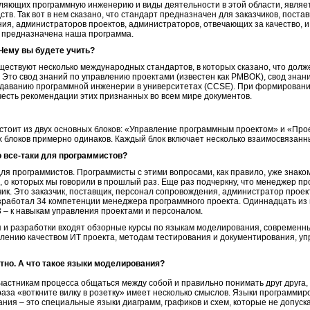
яющих программную инженерию и виды деятельности в этой области, являе
тв. Так вот в нем сказано, что стандарт предназначен для заказчиков, поста
ия, администраторов проектов, администраторов, отвечающих за качество, 
и предназначена наша программа.
Чему вы будете учить?
ествуют несколько международных стандартов, в которых сказано, что долж
 Это свод знаний по управлению проектами (известен как PMBOK), свод зна
даванию программной инженерии в университетах (CCSE). При формирован
честь рекомендации этих признанных во всем мире документов.
тоит из двух основных блоков: «Управление программным проектом» и «Про
 блоков примерно одинаков. Каждый блок включает несколько взаимосвязанны
о все-таки для программистов?
 для программистов. Программисты с этими вопросами, как правило, уже знако
, о которых мы говорили в прошлый раз. Еще раз подчеркну, что менеджер п
чик. Это заказчик, поставщик, персонал сопровождения, администратор прое
зработал 34 компетенции менеджера программного проекта. Одиннадцать из н
 – к навыкам управления проектами и персоналом.
я и разработки входят обзорные курсы по языкам моделирования, современ
влению качеством ИТ проекта, методам тестирования и документирования, у
тно. А что такое языки моделирования?
участникам процесса общаться между собой и правильно понимать друг друга
раза «воткните вилку в розетку» имеет несколько смыслов. Языки программи
ния – это специальные языки диаграмм, графиков и схем, которые не допуск