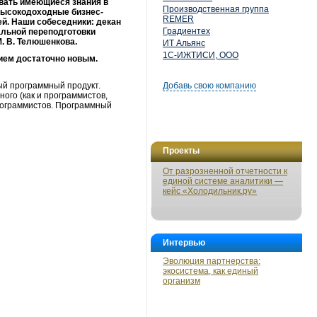
овать имеющиеся знания в
Производственная группа
 высокодоходные бизнес-
REMER
ей. Наши собеседники: декан
Градиентех
альной переподготовки
. В. Телюшенкова.
ИТ Альянс
1С-ИЖТИСИ, ООО
тием достаточно новым.
мый программный продукт.
Добавь свою компанию
ого (как и программистов,
программистов. Программный
Проекты
От разрозненной отчетности к
единой системе аналитики —
кейс «Холодильник.ру»
Интервью
Эволюция партнерства:
экосистема, как единый
организм