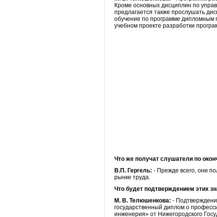
Кроме основных дисциплин по упра
предлагается также прослушать дис
обучение по программе дипломным п
учебном проекте разработки програ
Что же получат слушатели по окон
В.П. Гергель:
- Прежде всего, они п
рынке труда.
Что будет подтверждением этих з
М. В. Телюшенкова:
- Подтверждение
государственный диплом о професс
инженерия» от Нижегородского Госу