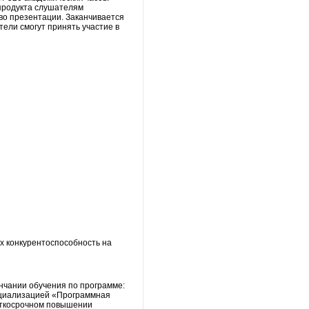
продукта слушателям
во презентации. Заканчивается
ели смогут принять участие в
их конкурентоспособность на
нчании обучения по программе:
ециализацией «Программная
раткосрочном повышении