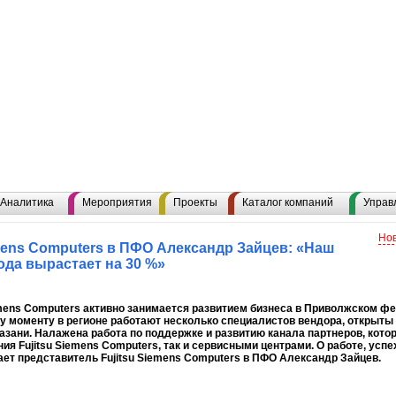
Аналитика
Мероприятия
Проекты
Каталог компаний
Управ
Нов
mens Computers в ПФО Александр Зайцев: «Наш
ода вырастает на 30 %»
emens Computers активно занимается развитием бизнеса в Приволжском фед
 моменту в регионе работают несколько специалистов вендора, открыты
азани. Налажена работа по поддержке и развитию канала партнеров, кот
ия Fujitsu Siemens Computers, так и сервисными центрами. О работе, успе
ет представитель Fujitsu Siemens Computers в ПФО Александр Зайцев.