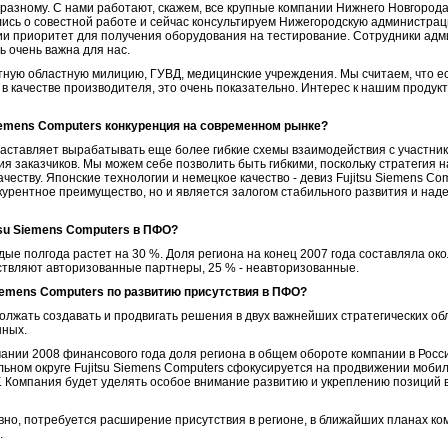
-разному. С нами работают, скажем, все крупные компании Нижнего Новгорода 
ились о совестной работе и сейчас консультируем Нижегородскую администра
ии приоритет для получения оборудования на тестирование. Сотрудники ад
ь очень важна для нас.
тную областную милицию, ГУВД, медицинские учреждения. Мы считаем, что е
 в качестве производителя, это очень показательно. Интерес к нашим продук
Siemens Computers конкуренция на современном рынке?
 заставляет вырабатывать еще более гибкие схемы взаимодействия с участни
я заказчиков. Мы можем себе позволить быть гибкими, поскольку стратегия 
честву. Японские технологии и немецкое качество - девиз Fujitsu Siemens Com
курентное преимущество, но и является залогом стабильного развития и над
tsu Siemens Computers в ПФО?
ждые полгода растет на 30 %. Доля региона на конец 2007 года составляла око
ствляют авторизованные партнеры, 25 % - неавторизованные.
Siemens Computers по развитию присутствия в ПФО?
должать создавать и продвигать решения в двух важнейших стратегических о
нных.
чании 2008 финансового года доля региона в общем обороте компании в Росс
ьном округе Fujitsu Siemens Computers сфокусируется на продвижении моб
 Компания будет уделять особое внимание развитию и укреплению позиций в
овно, потребуется расширение присутствия в регионе, в ближайших планах к
.