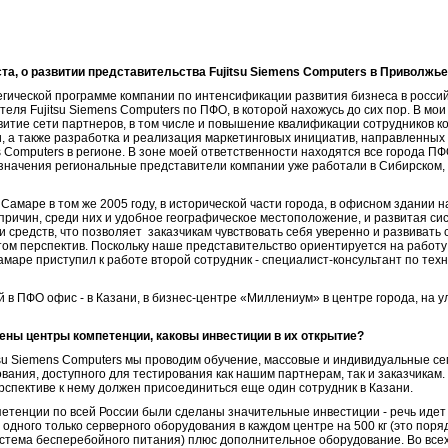
та, о развитии представительства Fujitsu Siemens Computers в Приволжье
тегической программе компании по интенсификации развития бизнеса в россий
еля Fujitsu Siemens Computers по ПФО, в которой нахожусь до сих пор. В мои
итие сети партнеров, в том числе и повышение квалификации сотрудников к
и, а также разработка и реализация маркетинговых инициатив, направленных
s Computers в регионе. В зоне моей ответственности находятся все города П
назначения региональные представители компании уже работали в Сибирском,
амаре в том же 2005 году, в исторической части города, в офисном здании на
ричин, среди них и удобное географическое местоположение, и развитая сист
и средств, что позволяет заказчикам чувствовать себя уверенно и развиват
етом перспектив. Поскольку наше представительство ориентируется на работ
 Самаре приступил к работе второй сотрудник - специалист-консультант по те
 в ПФО офис - в Казани, в бизнес-центре «Миллениум» в центре города, на ул.
щены центры компетенции, каковы инвестиции в их открытие?
itsu Siemens Computers мы проводим обучение, массовые и индивидуальные с
ания, доступного для тестирования как нашим партнерам, так и заказчикам.
рспективе к нему должен присоединиться еще один сотрудник в Казани.
петенции по всей России были сделаны значительные инвестиции - речь идет
м, одного только серверного оборудования в каждом центре на 500 кг (это поря
истема бесперебойного питания) плюс дополнительное оборудование. Во всех