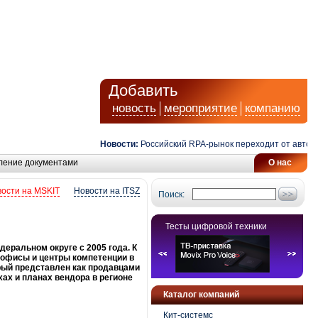
Добавить
новость
мероприятие
компанию
Новости:
Российский RPA-рынок переходит от автоматиза
ление документами
О нас
ости на MSKIT
Новости на ITSZ
Поиск:
Тесты цифровой техники
еральном округе с 2005 года. К
 офисы и центры компетенции в
орый представлен как продавцами
хах и планах вендора в регионе
Каталог компаний
Кит-системс