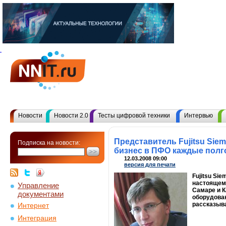
Новости
Новости 2.0
Тесты цифровой техники
Интервью
Представитель Fujitsu Sie
Подписка на новости:
бизнес в ПФО каждые полг
12.03.2008 09:00
версия для печати
Fujitsu Si
настоящему
Управление
Самаре и К
документами
оборудован
рассказыва
Интернет
Интеграция