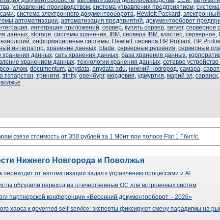
изация документооборота
,
автоматизация делопроизводства
,
ECM
,
автомат
тва
,
управление производством
,
система управления предприятием
,
система
ссами
,
система электронного документооборота
,
Hewlett Packard
,
электронный
темы автоматизации
,
автоматизация предприятий
,
документооборот предпр
нтеграция
,
интеграция приложений
,
сервер
,
купить сервер
,
server
,
серверное 
ия данных
,
storage
,
системы хранения
,
IBM
,
сервера IBM
,
кластер
,
серверное
,
ехнологий
,
информационные системы
,
Hewlett
,
сервера HP
,
Proliant
,
HP Prolia
ный интегратор
,
хранение данных
,
blade
,
серверные решения
,
серверные пл
р хранения данных
,
сеть хранения данных
,
база хранения данных
,
корпорати
вление хранением данных
,
технологии хранения данных
,
сетевое устройство
ерсоналом
,
documentum
,
anydata
,
anydata adu
,
нижний новгород
,
самара
,
сарат
а татарстан
,
тринити
,
trinity
,
оренбург
,
мордовия
,
удмуртия
,
марий эл
,
саранск
оволжье
рам связи стоимость от 350 рублей за 1 Мбит при полосе Flat 1 Гбит/с.
ости Нижнего Новгорода и Поволжья
 переходит от автоматизации задач к управлению процессами и AI
сты обсудили переход на отечественные ОС для встроенных систем
оги партнерской конференции «Весенний документооборот – 2026»
го хаоса к governed self-service: эксперты фиксируют смену парадигмы на р