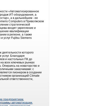
ьности «Автоматизированное
продаж ИТ-оборудования, а
стар», а в дальнейшем - ее
iemens Computers в Приволжском
влении стратегической
йцева входят укрепление и
вышение квалификации
нии в регионе, а также
 услуг Fujitsu Siemens
и деятельности которого
 услуг. Благодаря
ков и настольных ПК до
 на всех ключевых рынках
а. Опираясь на новаторство и
азличными заказчиками: с
является пионером в создании
астником организаций Climate
альной ответственности,
ие предприятием
,
ограммы автоматизации
,