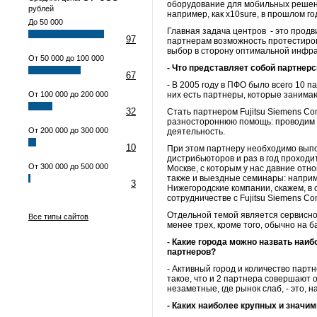
оборудование для мобильных решени
рублей
например, как x10sure, в прошлом г
До 50 000
Главная задача центров - это прод
97
партнерам возможность протестиров
выбор в сторону оптимальной инфра
От 50 000 до 100 000
- Что представляет собой партнерс
67
- В 2005 году в ПФО было всего 10 
От 100 000 до 200 000
них есть партнеры, которые заним
32
Стать партнером Fujitsu Siemens Co
разностороннюю помощь: проводим 
От 200 000 до 300 000
деятельность.
10
При этом партнеру необходимо выпо
дистрибьюторов и раз в год проход
От 300 000 до 500 000
Москве, с которым у нас давние от
также и выездные семинары: наприм
3
Нижегородские компании, скажем, в 
сотрудничестве с Fujitsu Siemens C
Отдельной темой является сервисное
Все типы сайтов
менее трех, кроме того, обычно на 
- Какие города можно назвать наиб
партнеров?
- Активный город и количество партн
такое, что и 2 партнера совершают
незаметные, где рынок слаб, - это, н
- Каких наиболее крупных и значи