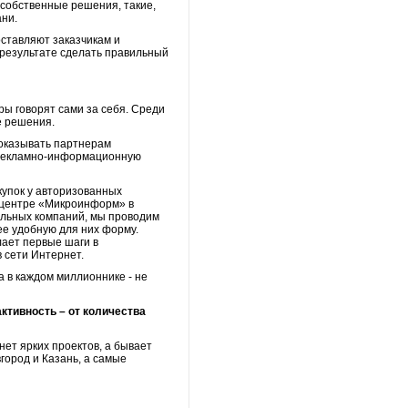
собственные решения, такие,
ани.
ставляют заказчикам и
 результате сделать правильный
ры говорят сами за себя. Среди
е решения.
 оказывать партнерам
 рекламно-информационную
купок у авторизованных
м центре «Микроинформ» в
альных компаний, мы проводим
ее удобную для них форму.
лает первые шаги в
в сети Интернет.
а в каждом миллионнике - не
активность – от количества
нет ярких проектов, а бывает
город и Казань, а самые