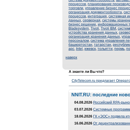
система документооборота
,
автомат
процессов
,
планирование производс
торговли
,
управление бизнес проце
организация документооборота
,
сис
процессов
,
интеграция
,
системная и
данных
,
серверная
,
системы хранен
бизнес решение
,
информационных т
Bladesystem
,
Tivoli
,
Tivoli IBM
,
систем
устройства хранения данных
,
серве
организация хранения данных
,
упра
персоналом
,
система управления п
башкортостан
,
татарстан
,
республик
apc
,
Intel
,
ижевск
,
тольятти
,
пермь
,
п
наверх
А знаете ли Вы что?
CityTelecom.ru предлагает Операто
NNIT.RU: последние нов
04.08.2026
Российский RPA-рынок
03.07.2026
Системные программи
18.06.2026
ГК «ЭОС» подвела ит
16.06.2026
От децентрализованно