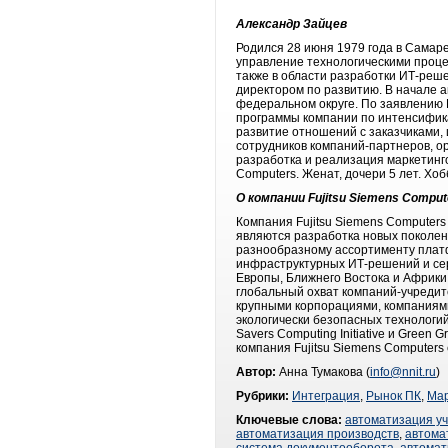
Александр Зайцев
Родился 28 июня 1979 года в Самар
управление технологическими проце
также в области разработки ИТ-реш
директором по развитию. В начале а
федеральном округе. По заявлению 
программы компании по интенсифика
развитие отношений с заказчиками,
сотрудников компаний-партнеров, о
разработка и реализация маркетинго
Computers. Женат, дочери 5 лет. Хоб
О компании Fujitsu Siemens Comput
Компания Fujitsu Siemens Computer
являются разработка новых поколен
разнообразному ассортименту платф
инфраструктурных ИТ-решений и сер
Европы, Ближнего Востока и Африки,
глобальный охват компаний-учредител
крупными корпорациями, компаниями
экологически безопасных технологий
Savers Computing Initiative и Gree
компания Fujitsu Siemens Computers 
Автор:
Анна Тумакова (
info@nnit.ru
)
Рубрики:
Интеграция
,
Рынок ПК
,
Мар
Ключевые слова:
автоматизация у
автоматизация производств
,
автома