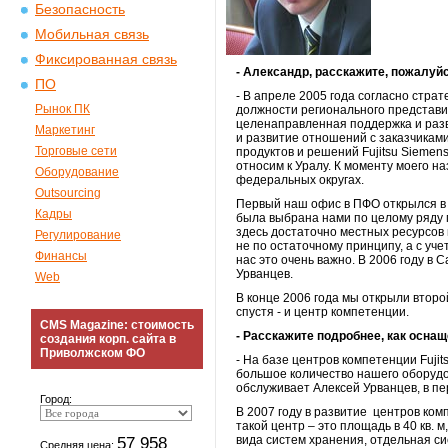
Безопасность
Мобильная связь
Фиксированная связь
- Александр, расскажите, пожалуйс
ПО
- В апреле 2005 года согласно стра
Рынок ПК
должности регионального представит
целенаправленная поддержка и разв
Маркетинг
и развитие отношений с заказчикам
Торговые сети
продуктов и решений Fujitsu Siemen
относим к Уралу. К моменту моего 
Оборудование
федеральных округах.
Outsourcing
Первый наш офис в ПФО открылся в С
Кадры
была выбрана нами по целому ряду п
здесь достаточно местных ресурсов 
Регулирование
не по остаточному принципу, а с уч
Финансы
нас это очень важно. В 2006 году в
Урванцев.
Web
В конце 2006 года мы открыли второй
спустя - и центр компетенции.
CMS Magazine: стоимость
- Расскажите подробнее, как осна
создания корп. сайта в
Приволжском ФО
- На базе центров компетенции Fuj
большое количество нашего оборудов
обслуживает Алексей Урванцев, в пе
Город:
В 2007 году в развитие центров ком
такой центр – это площадь в 40 кв. 
57 958
вида систем хранения, отдельная с
Средняя цена: