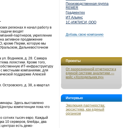
Производственная группа
REMER
Градиентех
ИТ Альянс
.
1С-ИЖТИСИ, ООО
ских регионах я начал работу в
 задачи входят
Добавь свою компанию
омпаний-партнеров, укрепление
 на активное продвижение
ФО, кроме Перми, которую мы
 Уральском, Дальневосточном
 ул. Водников, д. 28. Самара
Проекты
ема логистики. Кроме того,
ь собственную ИТ-инфраструктуру
От разрозненной отчетности к
у с местными компаниями, для
единой системе аналитики —
хнической поддержке Алексей
кейс «Холодильник.ру»
 Островского, д. 38, а квартал
Интервью
еминары. Здесь выставлено
Эволюция партнерства:
 Центры компетенции пока что
экосистема, как единый
организм
 о сотнях тысяч евро. Каждый
дка 10 серверов, блейды, два
 центрах есть демо-