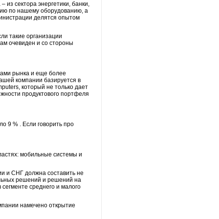
– из сектора энергетики, банки,
цию по нашему оборудованию, а
министрации делятся опытом
сли такие организации
там очевиден и со стороны
ками рынка и еще более
нашей компании базируется в
puters, который не только дает
ежности продуктового портфеля
ло 9 % . Если говорить про
бластях: мобильные системы и
ии и СНГ должна составить не
ильных решений и решений на
 сегменте среднего и малого
омпании намечено открытие