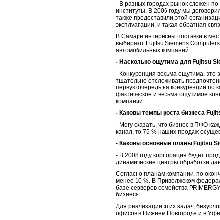
- В разных городах рынок сложен по
институты. В 2006 году мы договор
также предоставили этой организац
эксплуатации, и такая обратная связ
В Самаре интересны поставки в мес
выбирают Fujitsu Siemens Computers
автомобильных компаний.
- Насколько ощутима для Fujitsu 
- Конкуренция весьма ощутима, это
тщательно отслеживать предпочтени
первую очередь на конкуренции по ка
фактическое и весьма ощутимое кон
компании.
- Каковы темпы роста бизнеса Fuji
- Могу сказать, что бизнес в ПФО ка
канал, то 75 % наших продаж осуще
- Каковы основные планы Fujitsu 
- В 2008 году корпорация будет про
динамические центры обработки да
Согласно планам компании, по окон
менее 10 %. В Приволжском федерал
базе серверов семейства PRIMERGY.
бизнеса.
Для реализации этих задач, безусл
офисов в Нижнем Новгороде и в Уфе