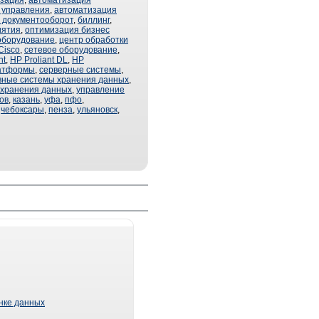
изация
,
автоматизация
 управления
,
автоматизация
 документооборот
,
биллинг
,
иятия
,
оптимизация бизнес
оборудование
,
центр обработки
Cisco
,
сетевое оборудование
,
nt
,
HP Proliant DL
,
HP
атформы
,
серверные системы
,
вные системы хранения данных
,
 хранения данных
,
управление
ов
,
казань
,
уфа
,
пфо
,
,
чебоксары
,
пенза
,
ульяновск
,
ынке данных