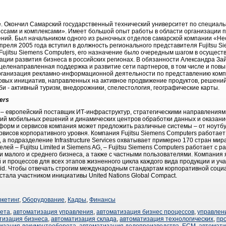
е. Окончил Самарский государственный технический университет по специал
ссами и комплексами». Имеет большой опыт работы в области организации 
ений. Был начальником одного из рыночных отделов самарской компании «Нео
преля 2005 года вступил в должность регионального представителя Fujitsu S
Fujitsu Siemens Computers, его назначение было очередным шагом в осущест
ции развития бизнеса в российских регионах. В обязанности Александра За
 целенаправленная поддержка и развитие сети партнеров, в том числе и по
рганизация рекламно-информационной деятельности по представлению компа
вых инициатив, направленных на активное продвижение продуктов, решений и
би - активный туризм, внедорожники, спелестология, географические карты.
ers
s – европейский поставщик ИТ-инфраструктур, стратегическими направлениям
ий мобильных решений и динамических центров обработки данных и оказание
орм и сервисов компания может предложить различные системы – от ноутбу
висов корпоративного уровня. Компания Fujitsu Siemens Computers работает
 а подразделение Infrastructure Services охватывает примерно 170 стран мир
ей – Fujitsu Limited и Siemens AG, – Fujitsu Siemens Computers работает с р
 малого и среднего бизнеса, а также с частными пользователями. Компания 
 и процессов для всех этапов жизненного цикла каждого вида продукции и уч
n Grid. Чтобы отвечать строгим международным стандартам корпоративной соци
стала участником инициативы United Nations Global Compact.
кетинг
,
Оборудование
,
Кадры
,
Финансы
чета
,
автоматизация управления
,
автоматизация бизнес процессов
,
управлен
тизация бизнеса
,
автоматизация склада
,
автоматизация технологических
,
пр