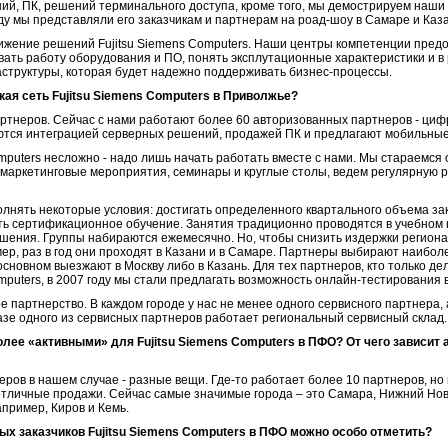
й, ПК, решений терминального доступа, кроме того, мы демострируем наши 
оду мы представляли его заказчикам и партнерам на роад-шоу в Самаре и Каз
вижение решений Fujitsu Siemens Computers. Наши центры компетенции предо
ать работу оборудования и ПО, понять эксплутационные характеристики и в
структуры, которая будет надежно поддерживать бизнес-процессы.
кая сеть Fujitsu Siemens Computers в Приволжье?
партнеров. Сейчас с нами работают более 60 авторизованных партнеров - циф
аются интеграцией серверных решений, продажей ПК и предлагают мобильны
mputers несложно - надо лишь начать работать вместе с нами. Мы стараемся
маркетинговые мероприятия, семинары и круглые столы, ведем регулярную
лнять некоторые условия: достигать определенного квартального объема за
ить сертификационное обучение. Занятия традиционно проводятся в учебно
ношения. Группы набираются ежемесячно. Но, чтобы снизить издержки регион
ер, раз в год они проходят в Казани и в Самаре. Партнеры выбирают наибол
основном выезжают в Москву либо в Казань. Для тех партнеров, кто только де
omputers, в 2007 году мы стали предлагать возможность онлайн-тестирования 
 партнерство. В каждом городе у нас не менее одного сервисного партнера, 
базе одного из сервисных партнеров работает региональный сервисный склад.
олее «активными» для Fujitsu Siemens Computers в ПФО? От чего зависит 
еров в нашем случае - разные вещи. Где-то работает более 10 партнеров, но 
 отличные продажи. Сейчас самые значимые города – это Самара, Нижний Нов
апример, Киров и Кемь.
мых заказчиков Fujitsu Siemens Computers в ПФО можно особо отметить?