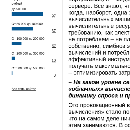
рублей
сервере. Все знают, ч
До 50 000
когда, наоборот, одн
97
вычислительных машин
От 50 000 до 100 000
вычислительные ресур
67
требованию, как элект
не потребляем – не п
От 100 000 до 200 000
собственно, симбиоз э
32
вычислений и потребле
От 200 000 до 300 000
эффективный инструме
10
получать максимально
От 300 000 до 500 000
– оптимизировать зат
3
– На каком уровне с
«облачных» вычисл
Все типы сайтов
динамику спроса и п
Это провокационный в
вычисления» стало по
что на самом деле нич
этим занимаются. В о