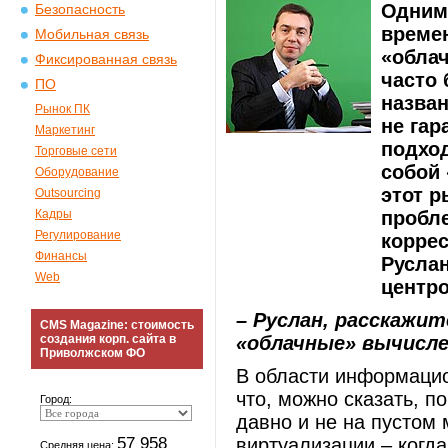
Одним
Безопасность
време
Мобильная связь
«облач
Фиксированная связь
часто 
ПО
назван
Рынок ПК
не гар
Маркетинг
подход
Торговые сети
собой 
Оборудование
этот р
Outsourcing
Кадры
пробле
Регулирование
коррес
Финансы
Русла
Web
центр
– Руслан, расскажит
CMS Magazine: стоимость
создания корп. сайта в
«облачные» вычисле
Приволжском ФО
В области информацио
что, можно сказать, 
Город:
давно и не на пустом 
57 958
виртуализации – когд
Средняя цена: