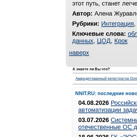
этот путь, станет лег
Автор:
Алена Журавле
Рубрики:
Интеграция
Ключевые слова:
об
данных
,
ЦОД
,
Крок
наверх
А знаете ли Вы что?
Аккредитованный регистратор Dom
NNIT.RU: последние нов
04.08.2026
Российск
автоматизации зада
03.07.2026
Системны
отечественные ОС д