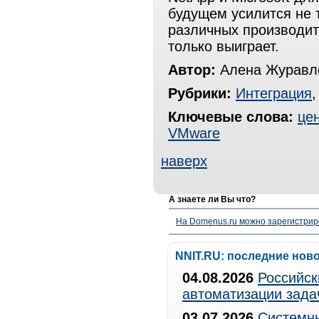
будущем усилится не 
различных производит
только выиграет.
Автор:
Алена Журавле
Рубрики:
Интеграция
Ключевые слова:
це
VMware
наверх
А знаете ли Вы что?
На Domenus.ru можно зарегистрир
NNIT.RU: последние нов
04.08.2026
Российск
автоматизации зада
03.07.2026
Системны