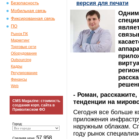
версия для печати
Безопасность
Мобильная связь
Одним
Фиксированная связь
специ
ПО
являет
связы
Рынок ПК
Маркетинг
касает
Торговые сети
аппара
Оборудование
прилож
Outsourcing
виртуа
Кадры
регион
Регулирование
расск
Финансы
решени
Web
- Роман, расскажите
тенденции на миров
CMS Magazine: стоимость
создания корп. сайта в
Приволжском ФО
Сегодня все больше к
приложения инфрастру
Город:
наружным облакам. Сп
году рынок специализ
57 958
Средняя цена: