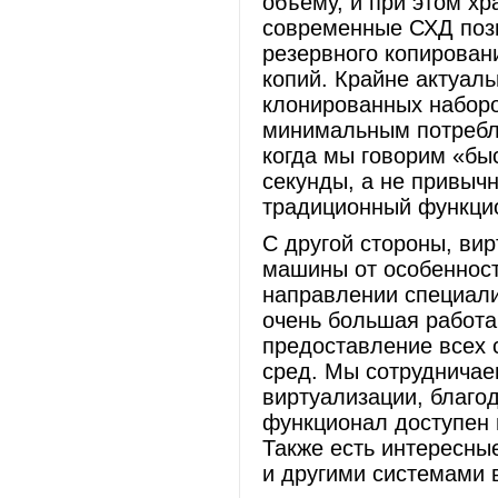
объему, и при этом х
современные СХД позв
резервного копирован
копий. Крайне актуал
клонированных наборо
минимальным потребл
когда мы говорим «бы
секунды, а не привыч
традиционный функцион
С другой стороны, ви
машины от особенност
направлении специал
очень большая работа
предоставление всех 
сред. Мы сотрудничае
виртуализации, благо
функционал доступен в
Также есть интересны
и другими системами 