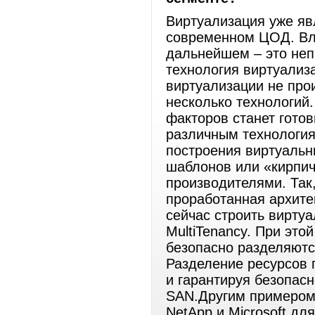
Виртуализация уже яв
современном ЦОД. Вли
дальнейшем – это неп
технология виртуализ
виртуализации не про
несколько технологий.
факторов станет гото
различным технология
построения виртуальн
шаблонов или «кирпи
производителями. Так
проработанная архите
сейчас строить вирту
MultiTenancy. При эт
безопасно разделяютс
Разделение ресурсов 
и гарантируя безопасн
SAN.Другим примером,
NetApp и Microsoft дл