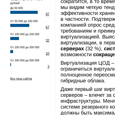
сократится, в то врем
рублей
мы видим четкую тенд
До 50 000
эффективности хранен
97
в частности. Подтвер
От 50 000 до 100 000
компанией опрос сред
67
требованиям и преиму
От 100 000 до 200 000
виртуализацией. Выясн
32
виртуализации, в пер
От 200 000 до 300 000
серверах
(32 %),
сис
10
возможности
сокраще
От 300 000 до 500 000
Виртуализация ЦОД – 
3
ограничиться виртуал
полноценное переосм
Все типы сайтов
гибридные облака.
Даже первый шаг вир
серверов – влечет за
инфраструктуры. Меня
системе резервного к
должны быть максимал