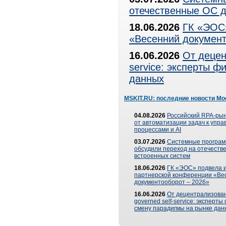
отечественные ОС д
18.06.2026
ГК «ЭОС»
«Весенний документ
16.06.2026
От децен
service: эксперты 
данных
MSKIT.RU: последние новости Мо
04.08.2026
Российский RPA-рын
от автоматизации задач к упр
процессами и AI
03.07.2026
Системные програ
обсудили переход на отечеств
встроенных систем
18.06.2026
ГК «ЭОС» подвела и
партнерской конференции «Ве
документооборот – 2026»
16.06.2026
От децентрализован
governed self-service: эксперт
смену парадигмы на рынке дан