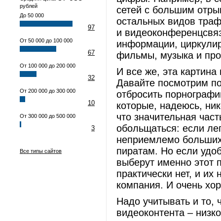
рублей
сетей с большим отры
До 50 000
остальных видов траф
97
и видеоконференцсвязь
От 50 000 до 100 000
информации, циркулир
67
фильмы, музыка и про
От 100 000 до 200 000
И все же, эта картина
32
Давайте посмотрим по
От 200 000 до 300 000
отбросить порнографи
10
которые, надеюсь, ник
что значительная час
От 300 000 до 500 000
обольщаться: если ле
3
неприемлемо больших 
пиратам. Но если удоб
Все типы сайтов
выберут именно этот п
практически нет, и их
компания. И очень хор
Надо учитывать и то,
видеоконтента – низк