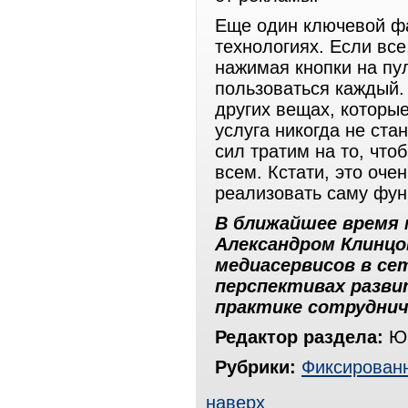
Еще один ключевой фа
технологиях. Если все
нажимая кнопки на пу
пользоваться каждый.
других вещах, которы
услуга никогда не ста
сил тратим на то, что
всем. Кстати, это оче
реализовать саму фун
В ближайшее время 
Александром Клинцо
медиасервисов в се
перспективах разви
практике сотрудни
Редактор раздела:
Юр
Рубрики:
Фиксированн
наверх