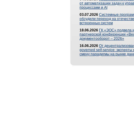
от автоматизации задач к упр
процессами и AI
03.07.2026
Системные програ
обсудили переход на отечеств
встроенных систем
18.06.2026
ГК «ЭОС» подвела и
партнерской конференции «Ве
документооборот – 2026»
16.06.2026
От децентрализован
governed self-service: эксперт
смену парадигмы на рынке дан