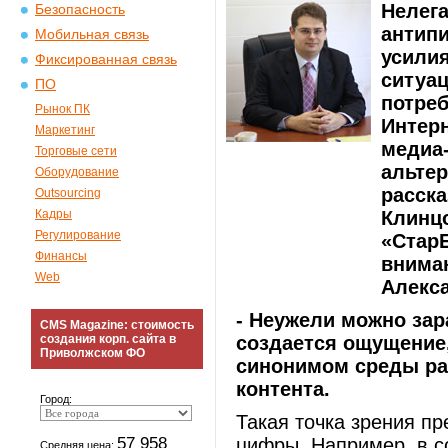
Нелега
Безопасность
антипи
Мобильная связь
усилия
Фиксированная связь
ситуац
ПО
потреб
Рынок ПК
Интерн
Маркетинг
медиа-
Торговые сети
альтер
Оборудование
расск
Outsourcing
Кадры
Клинц
Регулирование
«Стар
Финансы
внима
Web
Алекс
- Неужели можно зар
CMS Magazine: стоимость
создания корп. сайта в
создается ощущение,
Приволжском ФО
синонимом среды ра
контента.
Город:
Такая точка зрения пр
57 958
цифры. Например, в с
Средняя цена: