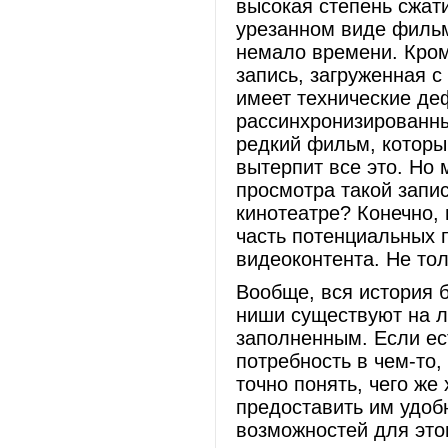
высокая степень сжати
урезанном виде фильм 
немало времени. Кроме
запись, загруженная 
имеет технические де
рассинхронизированные
редкий фильм, которы
вытерпит все это. Но 
просмотра такой запи
кинотеатре? Конечно, 
часть потенциальных п
видеоконтента. Не тол
Вообще, вся история б
ниши существуют на 
заполненным. Если ес
потребность в чем-то,
точно понять, чего же 
предоставить им удоб
возможностей для этог