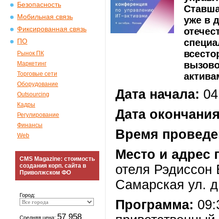
Безопасность
Ставша
Мобильная связь
уже в 
Фиксированная связь
отечес
специа
ПО
всесто
Рынок ПК
вызово
Маркетинг
Торговые сети
актива
Оборудование
Дата начала:
04
Outsourcing
Кадры
Дата окончания
Регулирование
Финансы
Время проведе
Web
Место и адрес 
CMS Magazine: стоимость
создания корп. сайта в
отеля Рэдиссон 
Приволжском ФО
Самарская ул. д
Город:
Программа:
09:
57 958
Средняя цена: