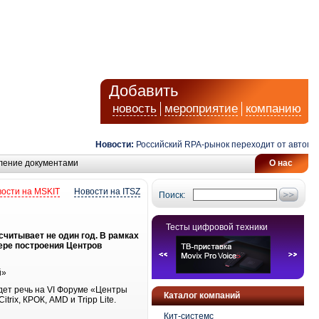
Добавить
новость
мероприятие
компанию
Новости:
Российский RPA-рынок переходит от автоматиз
ление документами
О нас
ости на MSKIT
Новости на ITSZ
Поиск:
Тесты цифровой техники
читывает не один год. В рамках
ере построения Центров
й»
дет речь на VI Форуме «Центры
Каталог компаний
ix, КРОК, AMD и Tripp Lite.
Кит-системс