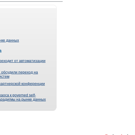
ынке данных
а
реходит от автоматизации
 обсудили переход на
истем
партнерской конференции
оса к governed self-
парадигмы на рынке данных