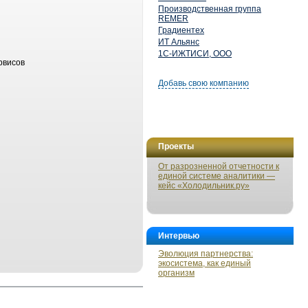
Производственная группа
REMER
Градиентех
ИТ Альянс
1С-ИЖТИСИ, ООО
рвисов
Добавь свою компанию
Проекты
От разрозненной отчетности к
единой системе аналитики —
кейс «Холодильник.ру»
Интервью
Эволюция партнерства:
экосистема, как единый
организм