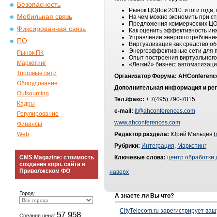
Безопасность
Рынок ЦОДов 2010: итоги года, 
Мобильная связь
На чем можно экономить при с
Предложения коммерческих ЦОД
Фиксированная связь
Как оценить эффективность ин
Управление энергопотреблени
ПО
Виртуализация как средство о
Энергоэффективные сети для 
Рынок ПК
Опыт построения виртуальног
Маркетинг
«Легкий» бизнес: автоматизац
Торговые сети
Организатор Форума:
AHConferenc
Оборудование
Дополнительная информация и рег
Outsourcing
Тел./факс:
+ 7(495) 790-7815
Кадры
e
-
mail
:
it@ahconferences.com
Регулирование
www.ahconferences.com
Финансы
Web
Редактор раздела:
Юрий Мальцев (
Рубрики:
Интеграция
,
Маркетинг
CMS Magazine: стоимость
Ключевые слова:
центр обработки
создания корп. сайта в
Приволжском ФО
наверх
Город:
А знаете ли Вы что?
CityTelecom.ru зарегистрирует вашу
57 958
Средняя цена: