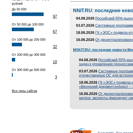
рублей
До 50 000
NNIT.RU: последние нов
97
04.08.2026
Российский RPA-рынок
От 50 000 до 100 000
03.07.2026
Системные программи
67
18.06.2026
ГК «ЭОС» подвела ит
От 100 000 до 200 000
16.06.2026
От децентрализованно
32
MSKIT.RU: последние новости Мо
От 200 000 до 300 000
04.08.2026
Российский RPA-рын
10
задач к управлению процессами
От 300 000 до 500 000
03.07.2026
Системные програм
отечественные ОС для встроен
3
18.06.2026
ГК «ЭОС» подвела 
«Весенний документооборот –
Все типы сайтов
16.06.2026
От децентрализованн
service: эксперты фиксируют с