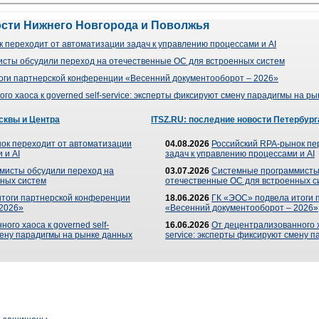
ости Нижнего Новгорода и Поволжья
 переходит от автоматизации задач к управлению процессами и AI
сты обсудили переход на отечественные ОС для встроенных систем
оги партнерской конференции «Весенний документооборот – 2026»
го хаоса к governed self-service: эксперты фиксируют смену парадигмы на р
сквы и Центра
ITSZ.RU: последние новости Петербург
ок переходит от автоматизации
04.08.2026
Российский RPA-рынок пе
 и AI
задач к управлению процессами и AI
мисты обсудили переход на
03.07.2026
Системные программисты
ных систем
отечественные ОС для встроенных с
итоги партнерской конференции
18.06.2026
ГК «ЭОС» подвела итоги 
 2026»
«Весенний документооборот – 2026»
ого хаоса к governed self-
16.06.2026
От децентрализованного ха
мену парадигмы на рынке данных
service: эксперты фиксируют смену 