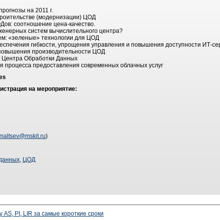
прогнозы на 2011 г.
троительстве (модернизации) ЦОД
ов: соотношение цена-качество.
женерных систем вычислительного центра?
ем: «зеленые» технологии для ЦОД
беспечения гибкости, упрощения управления и повышения доступности ИТ-се
повышения производительности ЦОД
о Центра Обработки Данных
ия процесса предоставления современных облачных услуг
es
истрация на мероприятие:
maltsev@mskit.ru
)
 данных
,
ЦОД
 AS, PI, LIR за самые короткие сроки