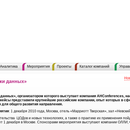
Аналитика
Мероприятия
Проекты
Каталог компаний
Управ
Нов
ки данных»
данных», организатором которого выступает компания AHConferences, нас
ейсы представили крупнейшие российские компании, опыт которых в сф
н для общего развития направления.
иятия
: 1 декабря 2010 года, Москва, отель «Марриотт Тверская», зал «Невски
тельства ЦОДов и новых технологиях, а также о практике их применения пой
 1 декабря в Москве. Спонсорами мероприятия выступают компании ОЛЛИ, Citr