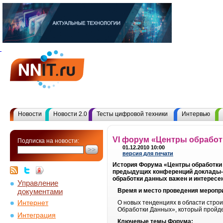
Новости
Новости 2.0
Тесты цифровой техники
Интервью
VI форум «Центры обработ
Подписка на новости:
01.12.2010 10:00
версия для печати
История Форума «Центры обработки 
предыдущих конференций доклады-к
обработки данных важен и интересе
Управление
документами
Время и место проведения меропр
Интернет
О новых тенденциях в области строи
Обработки Данных», который пройдет
Интеграция
Ключевые темы Форума: