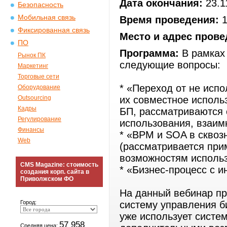
Дата окончания:
23.1
Безопасность
Мобильная связь
Время проведения:
1
Фиксированная связь
Место и адрес прове
ПО
Программа:
В рамках 
Рынок ПК
следующие вопросы:
Маркетинг
Торговые сети
* «Переход от не исп
Оборудование
Outsourcing
их совместное исполь
Кадры
БП, рассматриваются 
Регулирование
использования, взаимн
Финансы
* «BPM и SOA в сквоз
Web
(рассматривается при
возможностям исполь
CMS Magazine: стоимость
* «Бизнес-процесс с 
создания корп. сайта в
Приволжском ФО
На данный вебинар пр
Город:
систему управления би
уже использует систе
57 958
Средняя цена: