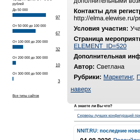
дополнительными воз
рублей
Контакты для регист
До 50 000
http://elma.elewise.ru/
97
От 50 000 до 100 000
Условия участия:
Уча
67
Страница мероприят
От 100 000 до 200 000
ELEMENT_ID=520
32
Дополнительная ин
От 200 000 до 300 000
10
Автор:
Светлана
От 300 000 до 500 000
Рубрики:
Маркетинг
,
3
наверх
Все типы сайтов
А знаете ли Вы что?
Серверы лучших конфигураций пре
NNIT.RU: последние нов