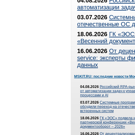
04.08.2026
Российск
автоматизации зада
03.07.2026
Системны
отечественные ОС д
18.06.2026
ГК «ЭОС»
«Весенний документ
16.06.2026
От децен
service: эксперты 
данных
MSKIT.RU: последние новости Мо
04.08.2026
Российский RPA-рын
от автоматизации задач к упр
процессами и AI
03.07.2026
Системные програ
обсудили переход на отечеств
встроенных систем
18.06.2026
ГК «ЭОС» подвела и
партнерской конференции «Ве
документооборот – 2026»
16.06.2026
От децентрализован