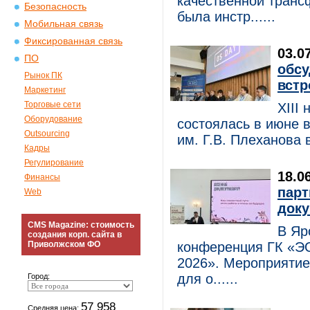
качественной транс
Безопасность
была инстр......
Мобильная связь
Фиксированная связь
03.0
ПО
обсу
Рынок ПК
встр
Маркетинг
Торговые сети
XIII
Оборудование
состоялась в июне 
Outsourcing
им. Г.В. Плеханова 
Кадры
Регулирование
18.0
Финансы
парт
Web
доку
CMS Magazine: стоимость
В Яр
создания корп. сайта в
Приволжском ФО
конференция ГК «Э
2026». Мероприятие
для о......
Город:
57 958
Средняя цена: