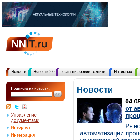
Новости
Новости 2.0
Тесты цифровой техники
Интервью
Новости
Подписка на новости:
04.0
от а
Управление
проц
документами
Рыно
Интернет
автоматизации проц
Интеграция