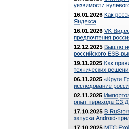
уязвимости нулевог
16.01.2026
Как росс
Яндекса
16.01.2026
VK Видео
предпочтения росси
12.12.2025
Вышло н
российского ESB-ры
19.11.2025
Как прав
технических решени
06.11.2025
«Круги Г
исследование росси
02.11.2025
Импортоз
опыт перехода СЗ 
17.10.2025
В RuStor
запуска Android-пр
17.10.2025
МТС Exol