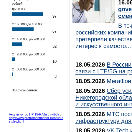
16.0
рублей
gove
До 50 000
смен
97
От 50 000 до 100 000
В те
67
российских компани
претерпели качест
От 100 000 до 200 000
интерес к самосто....
32
От 200 000 до 300 000
10
18.05.2026
В России
От 300 000 до 500 000
связи с LTE/5G на 
3
18.05.2026
МегаФон 
18.05.2026
Сбер уси
Все типы сайтов
Нижегородской обла
и искусственного ин
18.05.2026
МТС пост
Аккумулятор HP 15-RA hstnn-ib8a
.
http://www.profremontmebeli.ru/obivka-
инфраструктуру для
stulev.html
18.05.2026
VK Tech 