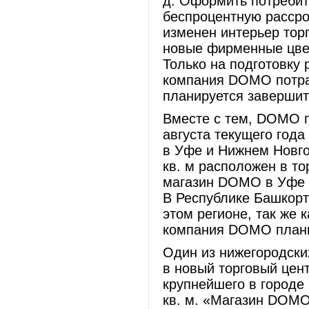
д. Оформить потреби
беспроцентную рассро
изменен интерьер тор
новые фирменные цвет
Только на подготовку 
компания DOMO потра
планируется завершить
Вместе с тем, DOMO п
августа текущего год
в Уфе и Нижнем Новг
кв. м расположен в т
магазин DOMO в Уфе и
В Республике Башкорт
этом регионе, так же к
компания DOMO плани
Один из нижегородск
в новый торговый цен
крупнейшего в городе
кв. м. «Магазин DOMO 