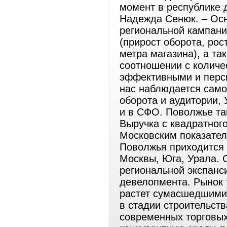
момент в республике 
Надежда Сенюк. – Ос
региональной кампан
(прирост оборота, рос
метра магазина), а та
соотношении с количе
эффективными и персп
нас наблюдается само
оборота и аудитории, 
и в СФО. Поволжье та
Выручка с квадратного
Московским показател
Поволжья приходится 
Москвы, Юга, Урала. С
региональной экспанс
девелопмента. Рынок 
растет сумасшедшими 
в стадии строительст
современных торговых