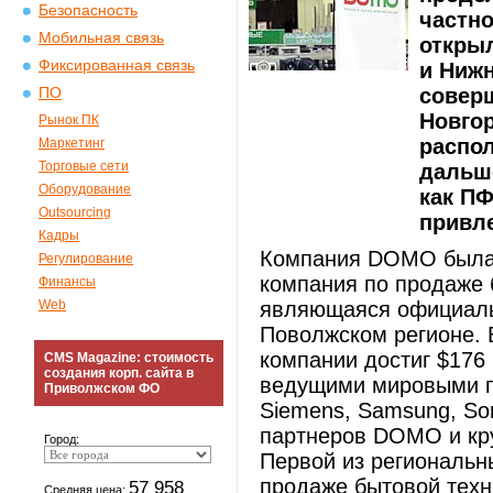
Безопасность
частно
Мобильная связь
откры
Фиксированная связь
и Нижн
совер
ПО
Новго
Рынок ПК
распо
Маркетинг
Торговые сети
дальше
Оборудование
как П
Outsourcing
привле
Кадры
Компания DOMO была о
Регулирование
компания по продаже 
Финансы
Web
являющаяся официаль
Поволжском регионе. 
компании достиг $176
CMS Magazine: стоимость
создания корп. сайта в
ведущими мировыми п
Приволжском ФО
Siemens, Samsung, Son
партнеров DOMO и кр
Город:
Первой из региональн
продаже бытовой техни
57 958
Средняя цена: