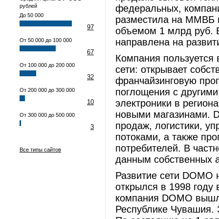
рублей
федеральных, компан
До 50 000
разместила на ММВБ 
97
объемом 1 млрд руб. 
направлена на развит
От 50 000 до 100 000
67
Компания пользуется
От 100 000 до 200 000
сети: открывает собст
32
франчайзинговую прог
поглощения с другими
От 200 000 до 300 000
электроники в регион
10
новыми магазинами. 
От 300 000 до 500 000
продаж, логистики, 
3
потоками, а также пр
потребителей. В частн
Все типы сайтов
данным собственных а
Развитие сети DOMO 
открылся в 1998 году 
компания DOMO вышла 
Республике Чувашия. 