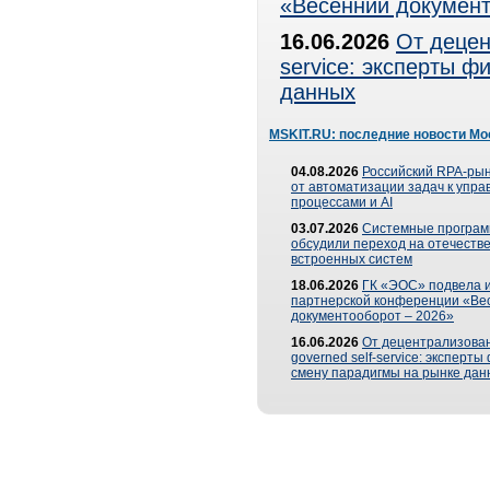
«Весенний документ
16.06.2026
От децен
service: эксперты 
данных
MSKIT.RU: последние новости Мо
04.08.2026
Российский RPA-рын
от автоматизации задач к упр
процессами и AI
03.07.2026
Системные програ
обсудили переход на отечеств
встроенных систем
18.06.2026
ГК «ЭОС» подвела и
партнерской конференции «Ве
документооборот – 2026»
16.06.2026
От децентрализован
governed self-service: эксперт
смену парадигмы на рынке дан