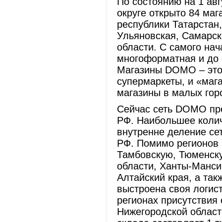
По состоянию на 1 ав
округе открыто 84 ма
республики Татарстан
Ульяновская, Самарск
области. С самого на
многоформатная и до 
Магазины DOMO – это 
супермаркеты, и «маг
магазины в малых гор
Сейчас сеть DOMO пре
РФ. Наибольшее колич
внутренне деление се
РФ. Помимо регионов
Тамбовскую, Тюменск
области, Ханты-Манси
Алтайский края, а та
выстроена своя логис
регионах присутствия 
Нижегородской област