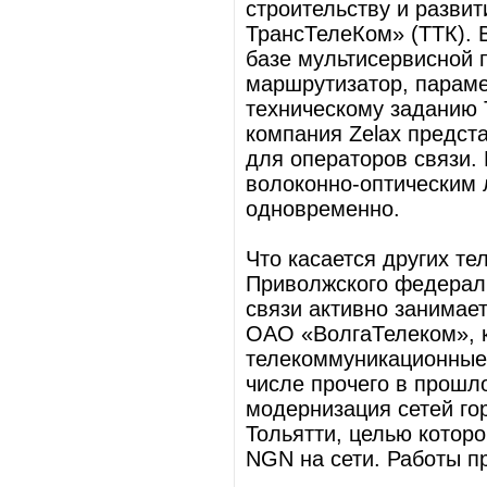
строительству и разви
ТрансТелеКом» (ТТК). В
базе мультисервисной
маршрутизатор, параме
техническому заданию 
компания Zelax предст
для операторов связи.
волоконно-оптическим л
одновременно.
Что касается других т
Приволжского федераль
связи активно занимае
ОАО «ВолгаТелеком», 
телекоммуникационные 
числе прочего в прошл
модернизация сетей го
Тольятти, целью котор
NGN на сети. Работы 