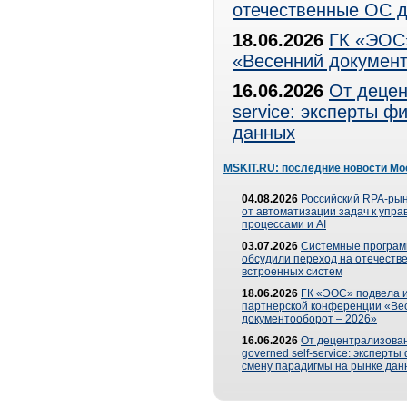
отечественные ОС д
18.06.2026
ГК «ЭОС»
«Весенний документ
16.06.2026
От децен
service: эксперты 
данных
MSKIT.RU: последние новости Мо
04.08.2026
Российский RPA-рын
от автоматизации задач к упр
процессами и AI
03.07.2026
Системные програ
обсудили переход на отечеств
встроенных систем
18.06.2026
ГК «ЭОС» подвела и
партнерской конференции «Ве
документооборот – 2026»
16.06.2026
От децентрализован
governed self-service: эксперт
смену парадигмы на рынке дан