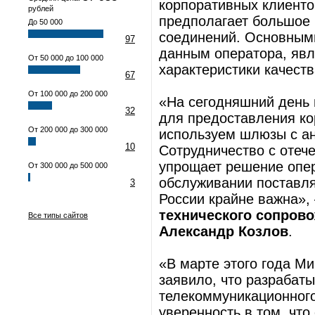
корпоративных клиенто
рублей
предполагает большое 
До 50 000
соединений. Основным
97
данным оператора, явл
От 50 000 до 100 000
характеристики качеств
67
От 100 000 до 200 000
«На сегодняшний день 
32
для предоставления к
От 200 000 до 300 000
используем шлюзы с а
10
Сотрудничество с отеч
упрощает решение опе
От 300 000 до 500 000
обслуживании поставля
3
России крайне важна»,
технического сопров
Все типы сайтов
Александр Козлов
.
«В марте этого года М
заявило, что разрабат
телекоммуникационног
уверенность в том, что