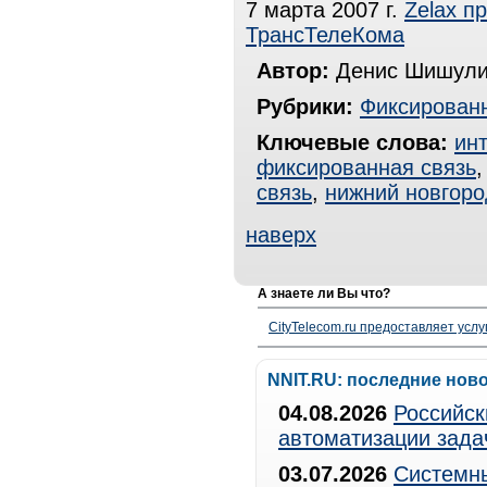
7 марта 2007 г.
Zelax п
ТрансТелеКома
Автор:
Денис Шишули
Рубрики:
Фиксированн
Ключевые слова:
ин
фиксированная связь
связь
,
нижний новгоро
наверх
А знаете ли Вы что?
CityTelecom.ru предоставляет услу
NNIT.RU: последние нов
04.08.2026
Российск
автоматизации зада
03.07.2026
Системны