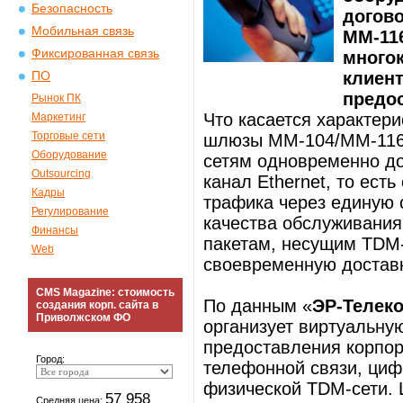
Безопасность
догов
Мобильная связь
ММ-11
Фиксированная связь
много
клиент
ПО
предо
Рынок ПК
Что касается характер
Маркетинг
Торговые сети
шлюзы ММ-104/ММ-116 п
Оборудование
сетям одновременно до
Outsourcing
канал Ethernet, то ест
Кадры
трафика через единую 
Регулирование
качества обслуживания
Финансы
пакетам, несущим TDM-
Web
своевременную доставк
CMS Magazine: стоимость
По данным «
ЭР-Телек
создания корп. сайта в
Приволжском ФО
организует виртуальну
предоставления корпо
Город:
телефонной связи, циф
физической TDM-сети.
57 958
Средняя цена: