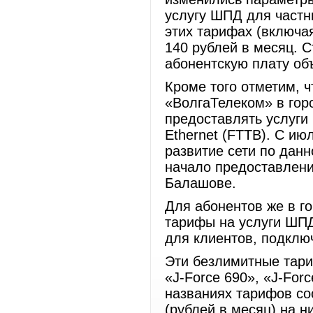
услугу ШПД для частн
этих тарифах (включа
140 рублей в месяц. 
абонентскую плату объ
Кроме того отметим, 
«ВолгаТелеком» в гор
предоставлять услуги
Ethernet (FTTB). С и
развитие сети по данн
начало предоставлени
Балашове.
Для абонентов же в г
тарифы на услуги ШПД 
для клиентов, подклю
Эти безлимитные тари
«J-Force 690», «J-For
названиях тарифов со
(рублей в месяц) на н