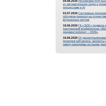
04.08.2026
Российский RPA-рын
от автоматизации задач к упр
процессами и AI
03.07.2026
Системные програ
обсудили переход на отечеств
встроенных систем
18.06.2026
ГК «ЭОС» подвела и
партнерской конференции «Ве
документооборот – 2026»
16.06.2026
От децентрализован
governed self-service: эксперт
смену парадигмы на рынке дан