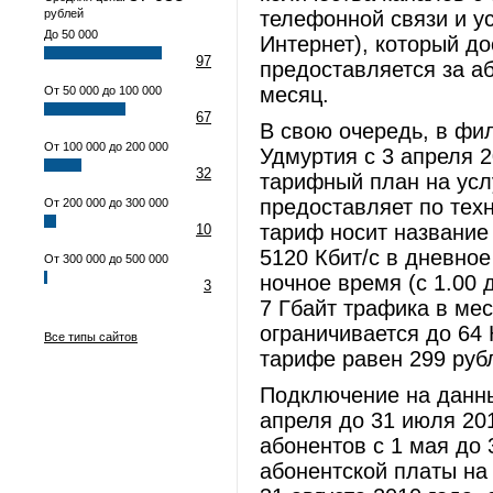
рублей
телефонной связи и у
До 50 000
Интернет), который до
97
предоставляется за а
месяц.
От 50 000 до 100 000
67
В свою очередь, в фи
От 100 000 до 200 000
Удмуртия с 3 апреля 
32
тарифный план на усл
предоставляет по тех
От 200 000 до 300 000
тариф носит название 
10
5120 Кбит/с в дневное 
От 300 000 до 500 000
ночное время (с 1.00 
3
7 Гбайт трафика в мес
ограничивается до 64 
Все типы сайтов
тарифе равен 299 руб
Подключение на данны
апреля до 31 июля 20
абонентов с 1 мая до 
абонентской платы на