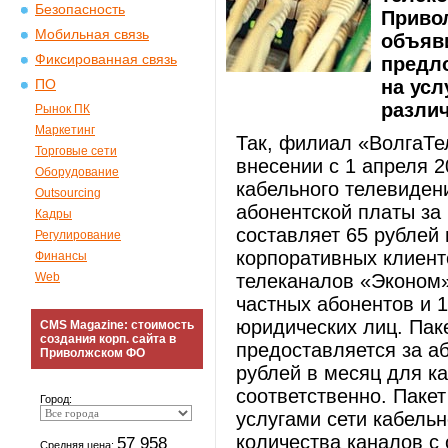
Безопасность
Приво
Мобильная связь
объяв
Фиксированная связь
предл
на усл
ПО
разли
Рынок ПК
Маркетинг
Так, филиал «ВолгаТе
Торговые сети
внесении с 1 апреля 2
Оборудование
кабельного телевиден
Outsourcing
абонентской платы за
Кадры
составляет 65 рублей 
Регулирование
корпоративных клиенто
Финансы
Web
телеканалов «Эконом»
частных абонентов и 
юридических лиц. Пак
CMS Magazine: стоимость
создания корп. сайта в
предоставляется за а
Приволжском ФО
рублей в месяц для к
соответственно. Паке
Город:
услугами сети кабель
количества каналов с
57 958
Средняя цена: