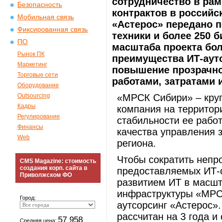
сотрудничество в рам
Безопасность
контрактов в российс
Мобильная связь
«Астерос» передано п
Фиксированная связь
техники и более 250 
ПО
масштаба проекта бо
Рынок ПК
преимущества ИТ-аутс
Маркетинг
повышение прозрачно
Торговые сети
работами, затратами 
Оборудование
Outsourcing
«МРСК Сибири» – кру
Кадры
компания на территор
Регулирование
стабильности ее рабо
Финансы
качества управления 
Web
региона.
Чтобы сократить непр
CMS Magazine: стоимость
создания корп. сайта в
предоставляемых ИТ-с
Приволжском ФО
развитием ИТ в масшт
инфраструктуры «МРС
Город:
аутсорсинг «Астерос».
рассчитан на 3 года и
57 958
Средняя цена: