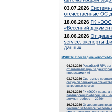
03.07.2026
Системны
отечественные ОС д
18.06.2026
ГК «ЭОС»
«Весенний документ
16.06.2026
От децен
service: эксперты 
данных
MSKIT.RU: последние новости Мо
04.08.2026
Российский RPA-рын
от автоматизации задач к упр
процессами и AI
03.07.2026
Системные програ
обсудили переход на отечеств
встроенных систем
18.06.2026
ГК «ЭОС» подвела и
партнерской конференции «Ве
документооборот – 2026»
16.06.2026
От децентрализован
governed self-service: эксперт
смену парадигмы на рынке дан