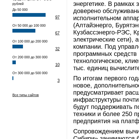
энергетике. В рамках 
рублей
доверено обслуживани
До 50 000
исполнительном аппа
97
(Алтайэнерго, Бурятэн
От 50 000 до 100 000
Кузбассэнерго-РЭС, К
67
электрические сети), 
От 100 000 до 200 000
компании. Под управл
32
программных средств 
От 200 000 до 300 000
технологическое, клие
10
тыс. единиц вычислит
От 300 000 до 500 000
По итогам первого го
3
новое, дополнительно
предусматривает рас
Все типы сайтов
инфраструктуры почти
будут поддерживать п
техники и более 250 
предприятия на плат
Сопровождением вычи
Сибири» занимаются б