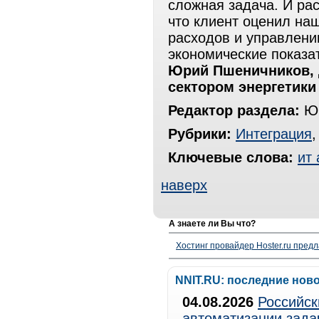
сложная задача. И ра
что клиент оценил на
расходов и управлен
экономические показат
Юрий Пшеничников, д
сектором энергетики
Редактор раздела:
Юр
Рубрики:
Интеграция
Ключевые слова:
ит 
наверх
А знаете ли Вы что?
Хостинг провайдер Hoster.ru предл
NNIT.RU: последние нов
04.08.2026
Российск
автоматизации зада