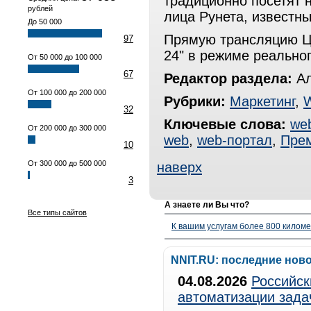
традиционно посетят 
рублей
лица Рунета, известны
До 50 000
Прямую трансляцию Це
97
24" в режиме реально
От 50 000 до 100 000
67
Редактор раздела:
Ал
От 100 000 до 200 000
Рубрики:
Маркетинг
,
32
Ключевые слова:
web
От 200 000 до 300 000
web
,
web-портал
,
Прем
10
От 300 000 до 500 000
наверх
3
А знаете ли Вы что?
Все типы сайтов
К вашим услугам более 800 километ
NNIT.RU: последние нов
04.08.2026
Российск
автоматизации зада