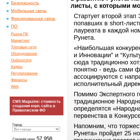
Безопасность
листы, с которыми мо
Мобильная связь
Стартует второй этап 
Фиксированная связь
попавших в short-лис
ПО
лауреата в каждой но
Рынок ПК
Рунета.
Маркетинг
«Наибольшая конкурен
Торговые сети
Оборудование
и Инновации” и “Куль
Outsourcing
сюда традиционно хот
Кадры
понятно - ведь сами 
Регулирование
ассоциируются с напр
Финансы
исполнительный дирек
Web
Помимо Экспертного г
традиционное Народно
CMS Magazine: стоимость
создания корп. сайта в
определятся «Народна
Приволжском ФО
первенства в Конкурсе
Напомним, что торже
Город:
Рунета» пройдет 25 н
57 958
Средняя цена: