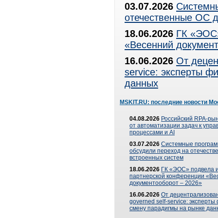
03.07.2026
Системны
отечественные ОС д
18.06.2026
ГК «ЭОС»
«Весенний документ
16.06.2026
От децен
service: эксперты 
данных
MSKIT.RU: последние новости Мо
04.08.2026
Российский RPA-рын
от автоматизации задач к упр
процессами и AI
03.07.2026
Системные програ
обсудили переход на отечеств
встроенных систем
18.06.2026
ГК «ЭОС» подвела и
партнерской конференции «Ве
документооборот – 2026»
16.06.2026
От децентрализован
governed self-service: эксперт
смену парадигмы на рынке дан