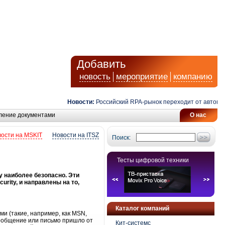
Добавить
новость
мероприятие
компанию
Новости:
Российский RPA-рынок переходит от автоматиз
ление документами
О нас
ости на MSKIT
Новости на ITSZ
Поиск:
Тесты цифровой техники
у наиболее безопасно. Эти
urity, и направлены на то,
Каталог компаний
и (такие, например, как MSN,
сообщение или письмо пришло от
Кит-системс