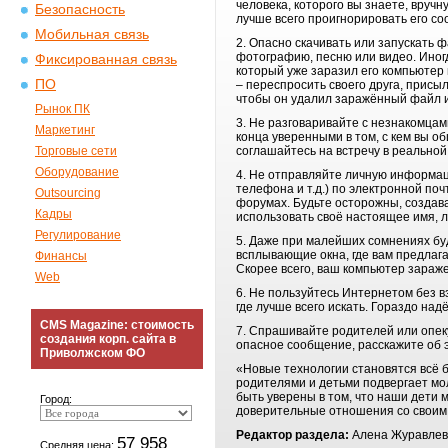
человека, которого вы знаете, вручн
Безопасность
лучше всего проигнорировать его с
Мобильная связь
2. Опасно скачивать или запускать 
фотографию, песню или видео. Иног
Фиксированная связь
который уже заразил его компьютер
ПО
– переспросить своего друга, присыл
чтобы он удалил заражённый файл и
Рынок ПК
3. Не разговаривайте с незнакомца
Маркетинг
конца уверенными в том, с кем вы об
Торговые сети
соглашайтесь на встречу в реальной
Оборудование
4. Не отправляйте личную информа
телефона и т.д.) по электронной п
Outsourcing
форумах. Будьте осторожны, создава
Кадры
использовать своё настоящее имя, 
Регулирование
5. Даже при малейших сомнениях бу
всплывающие окна, где вам предлага
Финансы
Скорее всего, ваш компьютер зараж
Web
6. Не пользуйтесь Интернетом без в
где лучше всего искать. Гораздо н
CMS Magazine: стоимость
7. Спрашивайте родителей или опеку
создания корп. сайта в
опасное сообщение, расскажите об э
Приволжском ФО
«Новые технологии становятся всё 
родителями и детьми подвергает мо
быть уверены в том, что наши дети 
Город:
доверительные отношения со своим 
Редактор раздела:
Алена Журавлев
57 958
Средняя цена: