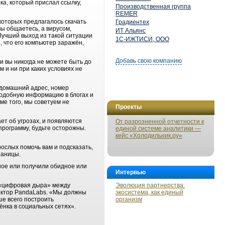
ка, который прислал ссылку,
Производственная группа
REMER
 которых предлагалось скачать
Градиентех
ы общаетесь, а вирусом,
ИТ Альянс
учший выход из такой ситуации
1С-ИЖТИСИ, ООО
, что его компьютер заражён,
Добавь свою компанию
и вы никогда не можете быть до
м и ни при каких условиях не
 домашний адрес, номер
подобную информацию в блогах и
ме того, мы советуем не
Проекты
т об угрозах, и появляются
От разрозненной отчетности к
программу, будьте осторожны.
единой системе аналитики —
кейс «Холодильник.ру»
рослых помочь вам и подсказать,
раницы.
ьное или получили обидное или
Интервью
я «цифровая дыра» между
Эволюция партнерства:
ректор PandaLabs. «Мы должны
экосистема, как единый
ше всего построить
организм
ёнка в социальных сетях».