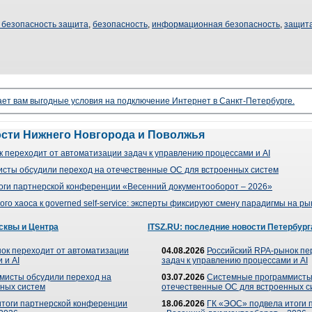
безопасность защита
,
безопасность
,
информационная безопасность
,
защит
ает вам выгодные условия на подключение Интернет в Санкт-Петербурге.
ости Нижнего Новгорода и Поволжья
 переходит от автоматизации задач к управлению процессами и AI
сты обсудили переход на отечественные ОС для встроенных систем
оги партнерской конференции «Весенний документооборот – 2026»
го хаоса к governed self-service: эксперты фиксируют смену парадигмы на р
сквы и Центра
ITSZ.RU: последние новости Петербург
ок переходит от автоматизации
04.08.2026
Российский RPA-рынок пе
 и AI
задач к управлению процессами и AI
мисты обсудили переход на
03.07.2026
Системные программисты
ных систем
отечественные ОС для встроенных с
итоги партнерской конференции
18.06.2026
ГК «ЭОС» подвела итоги 