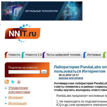
Новости
Новости 2.0
Тесты цифровой техники
Интервью
Лаборатория PandaLabs опу
Подписка на новости:
пользоваться Интернетом
26.11.2010 12:17
версия для печати
Антивирусная лаборатория PandaLabs
советы появились в рамках социально
Управление
чтобы научить молодежь ответствен
документами
PandaLabs предлагает несложные пр
Интернет
1. Не переходите по подозрительны
Интеграция
ICQ и др.) или проверяете электрон