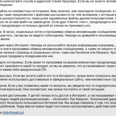
ую напечатайте ссылку в адресной строке браузера. Если вы не знаете челове
ообщение.
файлы из неизвестных источников. Вам, конечно, уже приходили сообщения, в
да такие предложения с файлами рассылаются не тем человеком, с которым в
 и распространяется, пересылая заражённые файлы другим пользователям. Л
ал ли он вам файл на самом деле. Если друг ответит «нет», предупредите его
 предупредил остальных друзей из списка не принимать его.
ми. В чатах, социальных сетях и программах обмена мгновенными сообщениям
щаетесь, так как вы не видите собеседника. Никогда не доверяйте незнакомца
 жизни.
цию через Интернет. Никогда не рассылайте личную информацию (например,
очте или в программах обмена мгновенными сообщениями, а также не пишите 
я личные страницы в социальных сетях, таких как Facebook или Myspace. Кро
лучше придумать псевдоним или ник.
дьте осторожны. Если какая-то программа на вашем компьютере предупреждае
ют приобрести какой-то продукт, но вы не уверены, что устанавливали такую 
ен каким-либо вредоносным ПО.
зрослых. Если вы хотите найти что-то в Интернете, лучше всего попросить вз
адёжнее использовать достоверные и официальные сайты, чем неизвестные ст
нов. Если у вас появились какие-то вопросы, вы увидели что-то подозрител
том взрослым. Они посоветуют, как лучше поступить в такой ситуации.
более доступными. У детей теперь есть доступ в Интернет, а так называема
лодых людей различным рискам», - объясняет Луи Корронс, Технический ди
могут безопасно пользоваться Интернетом. Мы всегда говорили о том, что луч
ребёнком. Тогда вам не нужно будет постоянно контролировать действия реб
а (
info@mskit.ru
)