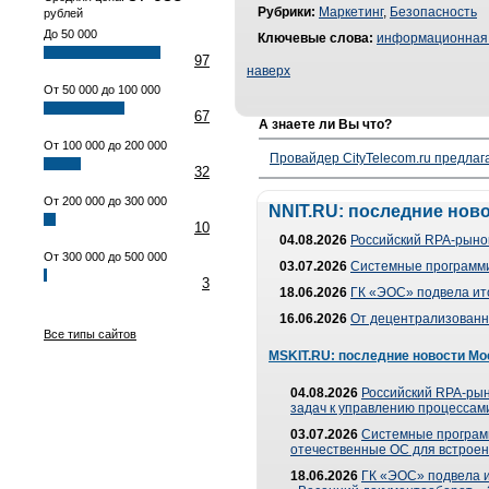
Рубрики:
Маркетинг
,
Безопасность
рублей
До 50 000
Ключевые слова:
информационная 
97
наверх
От 50 000 до 100 000
67
А знаете ли Вы что?
От 100 000 до 200 000
Провайдер CityTelecom.ru предлаг
32
От 200 000 до 300 000
NNIT.RU: последние нов
10
04.08.2026
Российский RPA-рынок
От 300 000 до 500 000
03.07.2026
Системные программи
3
18.06.2026
ГК «ЭОС» подвела ит
16.06.2026
От децентрализованно
Все типы сайтов
MSKIT.RU: последние новости Мо
04.08.2026
Российский RPA-рын
задач к управлению процессами
03.07.2026
Системные програм
отечественные ОС для встроен
18.06.2026
ГК «ЭОС» подвела 