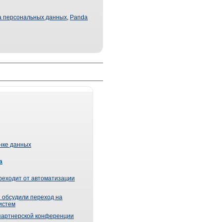
а персональных данных
,
Panda
ынке данных
а
реходит от автоматизации
 обсудили переход на
истем
партнерской конференции