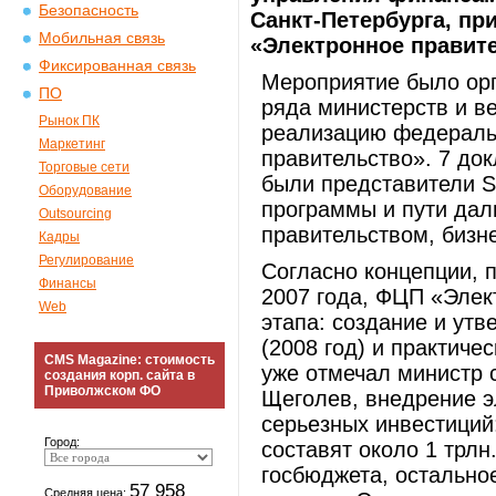
Безопасность
Санкт-Петербурга, пр
Мобильная связь
«Электронное правите
Фиксированная связь
Мероприятие было орг
ПО
ряда министерств и в
Рынок ПК
реализацию федераль
Маркетинг
правительство». 7 док
Торговые сети
были представители S
Оборудование
программы и пути дал
Outsourcing
правительством, бизн
Кадры
Регулирование
Согласно концепции, 
Финансы
2007 года, ФЦП «Элек
Web
этапа: создание и ут
(2008 год) и практиче
CMS Magazine: стоимость
уже отмечал министр 
создания корп. сайта в
Приволжском ФО
Щеголев, внедрение э
серьезных инвестиций:
Город:
составят около 1 трлн
госбюджета, остально
57 958
Средняя цена: