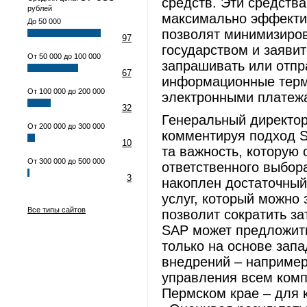
средств. Эти средств
рублей
максимально эффектив
До 50 000
позволят минимизиро
97
государством и заявит
От 50 000 до 100 000
запрашивать или отпр
67
информационные терми
От 100 000 до 200 000
электронными платеж
32
Генеральный директо
От 200 000 до 300 000
комментируя подход S
10
та важность, которую 
От 300 000 до 500 000
ответственного выбор
3
накоплен достаточный
услуг, который можно 
Все типы сайтов
позволит сократить з
SAP может предложит
только на основе запа
внедрений – например
управления всем комп
Пермском крае – для 