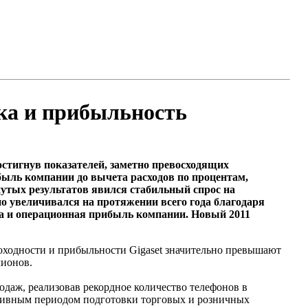
нка и прибыльность
остигнув показателей, заметно превосходящих
ибыль компании до вычета расходов по процентам,
утых результатов явился стабильный спрос на
но увеличивался на протяжении всего года благодаря
ла и операционная прибыль компании. Новый 2011
оходности и прибыльности Gigaset значительно превышают
лионов.
одаж, реализовав рекордное количество телефонов в
активным периодом подготовки торговых и розничных