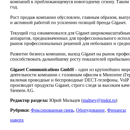
компаний к приближающемуся новогоднему сезону. Таким об
год.
Рост продаж компании обусловлен, главным образом, выпу
и активной работой по усилению позиций бренда Gigaset.
Текущий год ознаменовался для Gigaset широкомасштабны
аппаратов, предназначенных для профессионального испол
рынок профессиональных решений для небольших и средн
Развитие бизнеса компании, выход Gigaset на рынок проф
способствовать дальнейшему росту показателей прибыльнос
Gigaset Communications GmbH
– один из крупнейших мир
деятельности компании с головным офисом в Мюнхене (Герм
включая проводные и беспроводные DECT-телефоны, VoIP у
производит продукты Gigaset, строго следя за высоким ка
Siemens AG.
Редактор раздела:
Юрий Мальцев (
maltsev@mskit.ru
)
Рубрики:
Фиксированная связь
,
Оборудование
,
Финансы
наверх