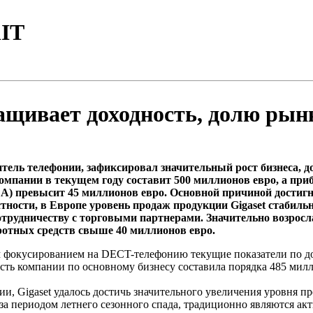
IT
ращивает доходность, долю ры
итель телефонии, зафиксировал значительный рост бизнеса, д
компании в текущем году составит 500 миллионов евро, а пр
) превысит 45 миллионов евро. Основной причиной достигн
тности, в Европе уровень продаж продукции Gigaset стабиль
трудничеству с торговыми партнерами. Значительно возрос
ротных средств свыше 40 миллионов евро.
им фокусированием на DECT-телефонию текущие показатели по д
ость компании по основному бизнесу составила порядка 485 мил
, Gigaset удалось достичь значительного увеличения уровня пр
е за периодом летнего сезонного спада, традиционно являются 