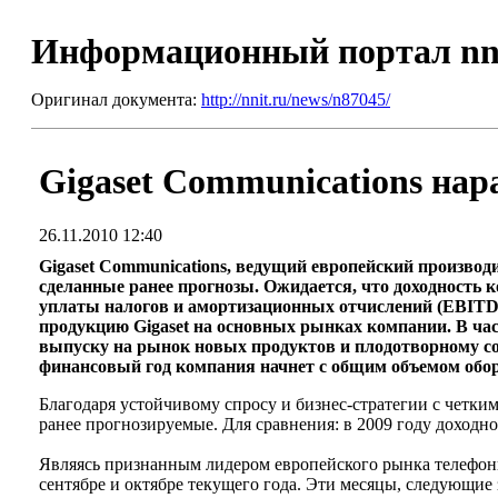
Информационный портал nn
Оригинал документа:
http://nnit.ru/news/n87045/
Gigaset Communications на
26.11.2010 12:40
Gigaset Communications, ведущий европейский производ
сделанные ранее прогнозы. Ожидается, что доходность 
уплаты налогов и амортизационных отчислений (EBITDA
продукцию Gigaset на основных рынках компании. В час
выпуску на рынок новых продуктов и плодотворному со
финансовый год компания начнет с общим объемом обо
Благодаря устойчивому спросу и бизнес-стратегии с четк
ранее прогнозируемые. Для сравнения: в 2009 году доходн
Являясь признанным лидером европейского рынка телефонии
сентябре и октябре текущего года. Эти месяцы, следующи