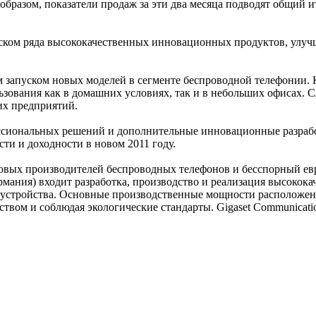
разом, показатели продаж за эти два месяца подводят общий ит
ском ряда высококачественных инновационных продуктов, улучш
м запуском новых моделей в сегменте беспроводной телефонии.
ьзования как в домашних условиях, так и в небольших офисах.
их предприятий.
ессиональных решений и дополнительные инновационные разрабо
ти и доходности в новом 2011 году.
овых производителей беспроводных телефонов и бесспорный ев
ания) входит разработка, производство и реализация высококач
стройства. Основные производственные мощности расположены в
чеством и соблюдая экологические стандарты. Gigaset Communica