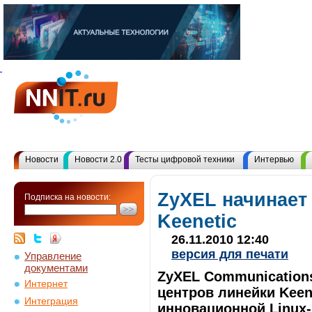
Новости
Новости 2.0
Тесты цифровой техники
Интервью
ZyXEL начинает
Подписка на новости:
Keenetic
26.11.2010 12:40
версия для печати
Управление
документами
ZyXEL Communication
Интернет
центров линейки Keen
Интеграция
инновационной Linux