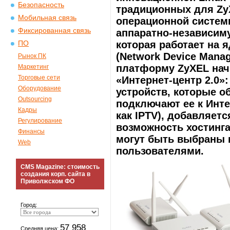
Безопасность
традиционных для Zy
Мобильная связь
операционной системы
Фиксированная связь
аппаратно-независи
которая работает на 
ПО
(Network Device Mana
Рынок ПК
платформу ZyXEL нач
Маркетинг
Торговые сети
«Интернет-центр 2.0»
Оборудование
устройств, которые 
Outsourcing
подключают ее к Инте
Кадры
как IPTV), добавляет
Регулирование
возможность хостинга
Финансы
могут быть выбраны к
Web
пользователями.
CMS Magazine: стоимость
создания корп. сайта в
Приволжском ФО
Город:
57 958
Средняя цена: