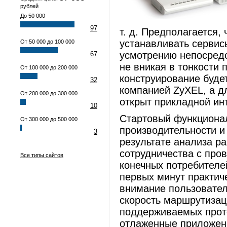
рублей
До 50 000
97
т. д. Предполагается,
устанавливать сервис
От 50 000 до 100 000
усмотрению непосредс
67
не вникая в тонкости
От 100 000 до 200 000
конструирование буде
32
компанией ZyXEL, а д
От 200 000 до 300 000
открыт прикладной ин
10
Стартовый функционал
От 300 000 до 500 000
производительности и
3
результате анализа ра
сотрудничества с про
Все типы сайтов
конечных потребителе
первых минут практич
внимание пользовател
скорость маршрутизац
поддерживаемых прото
отлаженные приложен