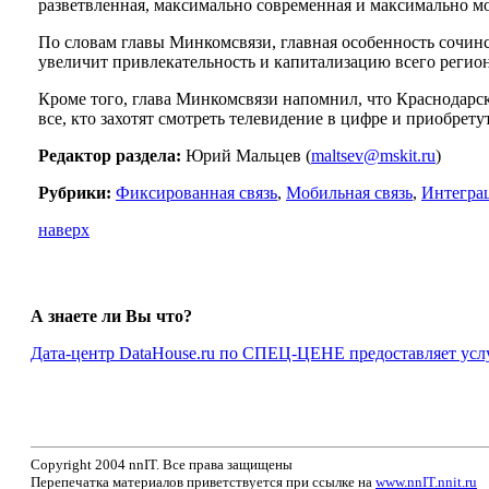
разветвленная, максимально современная и максимально м
По словам главы Минкомсвязи, главная особенность сочинс
увеличит привлекательность и капитализацию всего регион
Кроме того, глава Минкомсвязи напомнил, что Краснодарск
все, кто захотят смотреть телевидение в цифре и приобретут
Редактор раздела:
Юрий Мальцев (
maltsev@mskit.ru
)
Рубрики:
Фиксированная связь
,
Мобильная связь
,
Интегра
наверх
А знаете ли Вы что?
Дата-центр DataHouse.ru по СПЕЦ-ЦЕНЕ предоставляет услу
Copyright 2004 nnIT. Все права защищены
Перепечатка материалов приветствуется при ссылке на
www.nnIT.nnit.ru