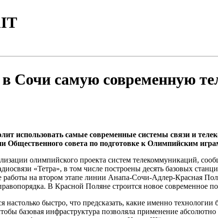
IT
м в Сочи самую современную 
лит использовать самые современные системы связи и теле
 Общественного совета по подготовке к Олимпийским играм 
еализации олимпийского проекта систем телекоммуникаций, соо
адиосвязи «Тетра», в том числе построены десять базовых станц
е работы на втором этапе линии Анапа-Сочи-Адлер-Красная Поля
правопорядка. В Красной Поляне строится новое современное по
ся настолько быстро, что предсказать, какие именно технологии
 чтобы базовая инфраструктура позволяла применение абсолютн