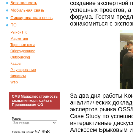
создание экспертной
Безопасность
успешных проектов, а 
Мобильная связь
форума. Гостям предл
Фиксированная связь
ознакомиться с экспо
ПО
Рынок ПК
Маркетинг
Торговые сети
Оборудование
Outsourcing
Кадры
Регулирование
Финансы
Web
За два дня работы Ко
CMS Magazine: стоимость
создания корп. сайта в
аналитических доклад
Приволжском ФО
экспертов рынка OSS/
Case Study по успешн
Город:
интерактивные диску
Алексеем Брыковым и
57 958
Средняя цена: