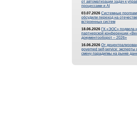
от автоматизации задач к упр
процессами и AI
03.07.2026
Системные програ
обсудили переход на отечеств
встроенных систем
18.06.2026
ГК «ЭОС» подвела и
партнерской конференции «Ве
документооборот – 2026»
16.06.2026
От децентрализован
governed self-service: эксперт
смену парадигмы на рынке дан