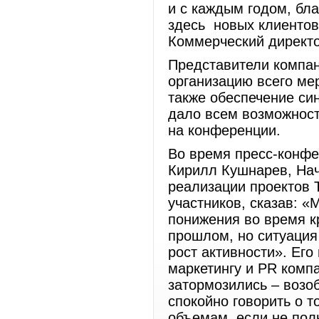
и с каждым годом, бл
здесь новых клиентов
Коммерческий директ
Представители компан
организацию всего ме
также обеспечение си
дало всем возможност
на конференции.
Во время пресс-конфе
Кирилл Кушнарев, Нач
реализации проектов 
участников, сказав: «
понижения во время кр
прошлом, но ситуация 
рост активности». Ег
маркетингу и PR комп
затормозились – воз
спокойно говорить о т
объемам, если не полн