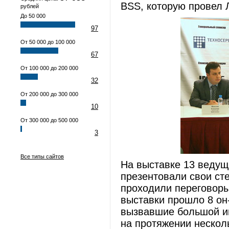
BSS, которую провел Л
рублей
До 50 000
97
От 50 000 до 100 000
67
От 100 000 до 200 000
32
От 200 000 до 300 000
10
От 300 000 до 500 000
3
Все типы сайтов
На выставке 13 ведущ
презентовали свои сте
проходили переговоры
выставки прошло 8 он
вызвавшие большой ин
на протяжении нескол