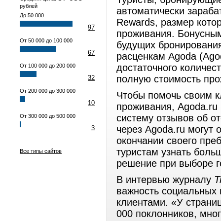
рублей
автоматически зараба
До 50 000
Rewards, размер кото
97
проживания. Бонусным
От 50 000 до 100 000
будущих бронировани
67
расценкам Agoda (Agod
достаточного количес
От 100 000 до 200 000
полную стоимость про
32
От 200 000 до 300 000
Чтобы помочь своим к
10
проживания, Agoda.ru
систему отзывов об о
От 300 000 до 500 000
через Agoda.ru могут 
3
окончании своего пре
туристам узнать боль
Все типы сайтов
решение при выборе г
В интервью журналу
T
важность социальных 
клиентами. «У страни
000 поклонников, мног