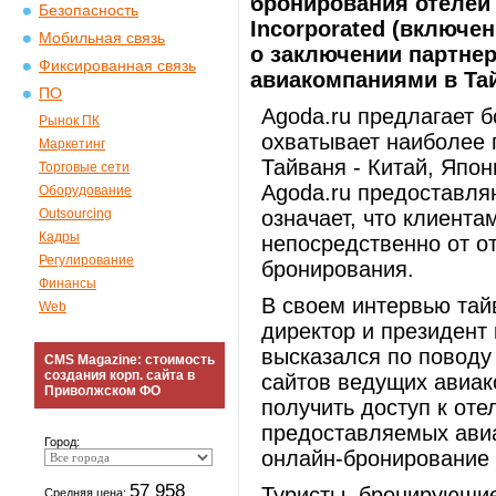
бронирования отелей 
Безопасность
Incorporated (включе
Мобильная связь
о заключении партне
Фиксированная связь
авиакомпаниями в Тайв
ПО
Agoda.ru предлагает б
Рынок ПК
охватывает наиболее 
Маркетинг
Тайваня - Китай, Япон
Торговые сети
Agoda.ru предоставля
Оборудование
Outsourcing
означает, что клиента
Кадры
непосредственно от от
Регулирование
бронирования.
Финансы
В своем интервью тай
Web
директор и президент
высказался по поводу
CMS Magazine: стоимость
создания корп. сайта в
сайтов ведущих авиак
Приволжском ФО
получить доступ к оте
предоставляемых авиа
Город:
онлайн-бронирование 
57 958
Туристы, бронирующие
Средняя цена: