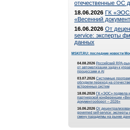
отечественные ОС д
18.06.2026
ГК «ЭОС»
«Весенний документ
16.06.2026
От децен
service: эксперты 
данных
MSKIT.RU: последние новости Мо
04.08.2026
Российский RPA-рын
от автоматизации задач к упр
процессами и AI
03.07.2026
Системные програ
обсудили переход на отечеств
встроенных систем
18.06.2026
ГК «ЭОС» подвела и
партнерской конференции «Ве
документооборот – 2026»
16.06.2026
От децентрализован
governed self-service: эксперт
смену парадигмы на рынке дан