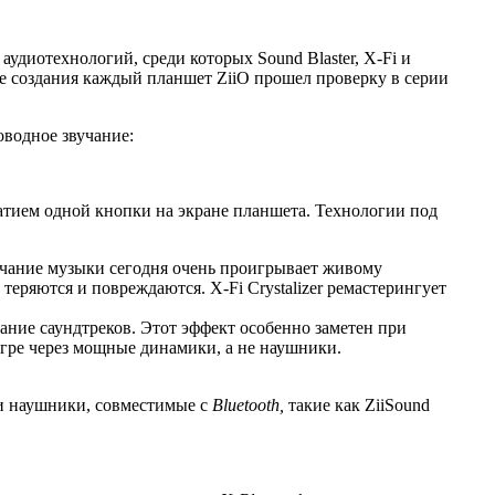
удиотехнологий, среди которых Sound Blaster, X-Fi и
е создания каждый планшет ZiiO прошел проверку в серии
оводное звучание:
тием одной кнопки на экране планшета. Технологии под
учание музыки сегодня очень проигрывает живому
теряются и повреждаются. X-Fi Crystalizer ремастерингует
ание саундтреков. Этот эффект особенно заметен при
игре через мощные динамики, а не наушники.
 и наушники, совместимые с
Bluetooth,
такие как ZiiSound