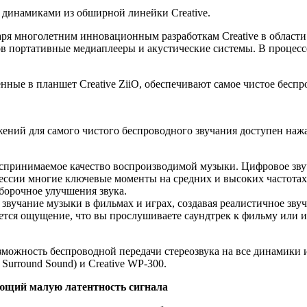
и динамиками из обширной линейки Creative.
ря многолетним инновационным разработкам Creative в области а
 портативные медиаплееры и акустические системы. В процесс
енные в планшет Creative ZiiO, обеспечивают самое чистое беспр
ий для самого чистого беспроводного звучания доступен нажа
оспринимаемое качество воспроизводимой музыки. Цифровое зв
рессии многие ключевые моменты на средних и высоких частотах 
борочное улучшения звука.
звучание музыки в фильмах и играх, создавая реалистичное звуч
ется ощущение, что вы прослушиваете саундтрек к фильму или 
зможность беспроводной передачи стереозвука на все динамики
 Surround Sound) и Creative WP-300.
ающий малую латентность сигнала