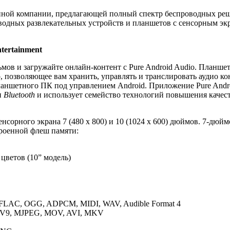
венной компании, предлагающей полный спектр беспроводных ре
оводных развлекательных устройств и планшетов с сенсорным э
ntertainment
 и загружайте онлайн-контент с Pure Android Audio. Планшет P
о, позволяющее вам хранить, управлять и транслировать аудио ко
планшетного ПК под управлением Android. Приложение Pure Andro
и
Bluetooth
и использует семейство технологий повышения качеств
сенсорного экрана 7 (480 x 800) и 10 (1024 x 600) дюймов. 7-дюй
троенной флеш памяти:
 цветов (10” модель)
LAC, OGG, ADPCM, MIDI, WAV, Audible Format 4
MV9, MJPEG, MOV, AVI, MKV