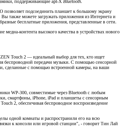
инамики, поддерживающие apt-X
Bluetooth
.
iiO позволяет подсоединить планшет к большому экрану
. Вы также можете загружать приложения из Интернета и
ообразные бесплатные приложения, представленные в сети.
е медиа-контента высокого качества в устройствах нового
e ZEN Touch 2 — идеальный выбор для тех, кто ищет
для беспроводной передачи музыки. С помощью сенсорной
ии, сделанные с помощью встроенной камеры, на ваши
ушники WP-300, совместимые через Bluetooth с любым
ки, смартфоны, iPhone, iPad и планшеты с сенсорным
 Touch 2, обеспечивая беспроводное воспроизведение
еделы одной комнаты и распространили его на всю
язки к консоли или игровой станции", - говорит Тин Лай