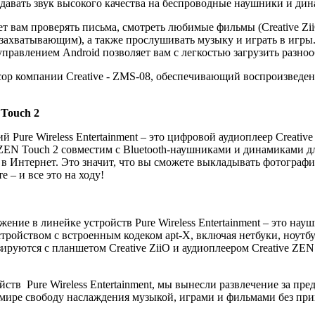
едавать звук высокого качества на беспроводные наушники и д
ет вам проверять письма, смотреть любимые фильмы (Creative Z
 захватывающим), а также прослушивать музыку и играть в игры
управлением Android позволяет вам с легкостью загрузить разн
ор компании Creative - ZMS-08, обеспечивающий воспроизведени
Touch
2
Pure Wireless Entertainment – это цифровой аудиоплеер Creativ
e ZEN Touch 2 совместим с Bluetooth-наушниками и динамиками 
 в Интернет. Это значит, что вы сможете выкладывать фотограф
 – и все это на ходу!
жение в линейке устройств Pure Wireless Entertainment – это на
ройством с встроенным кодеком apt-X, включая нетбуки, ноутбу
ируются с планшетом Creative ZiiO и аудиоплеером Creative ZEN
тв Pure Wireless Entertainment, мы вынесли развлечение за пр
мире свободу наслаждения музыкой, играми и фильмами без прив