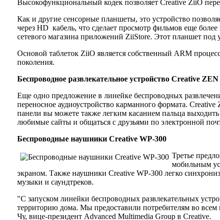
Высокофункциональный кодек позволяет Creative ZiiO пер
Как и другие сенсорные планшеты, это устройство позволя
через HD кабель, что сделает просмотр фильмов еще более
сетевого магазина приложений ZiiStore. Этот планшет под 
Основой таблеток ZiiO является собственный ARM процесс
поколения.
Беспроводное развлекательное устройство
Creative
ZEN
Еще одно предложение в линейке беспроводных развлечений 
переносное аудиоустройство карманного формата. Creativ
панели вы можете также легким касанием пальца выходить
любимые сайты и общаться с друзьями по электронной почте
Беспроводные наушники
Creative
WP
-300
Третье предло
мобильным уст
экраном. Также наушники Creative WP-300 легко синхрониз
музыки и саундтреков.
"С запуском линейки беспроводных развлекательных устройс
территорию дома. Мы предоставили потребителям во всем 
Чу, вице-президент Advanced Multimedia Group в Creative.