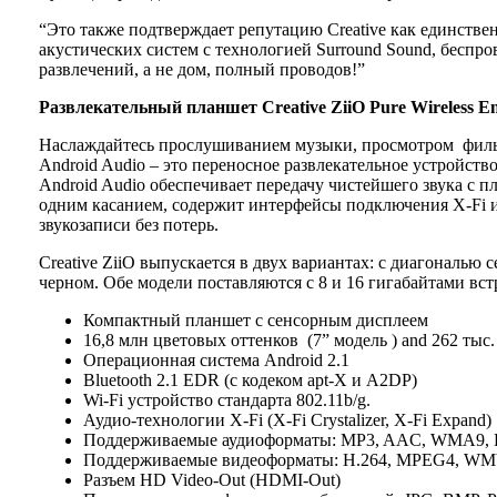
“Это также подтверждает репутацию Creative как единст
акустических систем с технологией Surround Sound, беспр
развлечений, а не дом, полный проводов!”
Развлекательный
планшет
Creative ZiiO Pure Wireless E
Наслаждайтесь прослушиванием музыки, просмотром фильмов
Android Audio – это переносное развлекательное устройств
Android Audio обеспечивает передачу чистейшего звука с 
одним касанием, содержит интерфейсы подключения X-Fi 
звукозаписи без потерь.
Creative ZiiO выпускается в двух вариантах: с диагональю 
черном. Обе модели поставляются с 8 и 16 гигабайтами вс
Компактный планшет с сенсорным дисплеем
16,8 млн цветовых оттенков (7” модель ) and 262 тыс.
Операционная система Android 2.1
Bluetooth 2.1 EDR (с кодеком apt-X и A2DP)
Wi-Fi устройство стандарта 802.11b/g.
Аудио-технологии X-Fi (X-Fi Crystalizer, X-Fi Expand)
Поддерживаемые аудиоформаты: MP3, AAC, WMA9, F
Поддерживаемые видеоформаты: H.264, MPEG4, W
Разъем HD Video-Out (HDMI-Out)