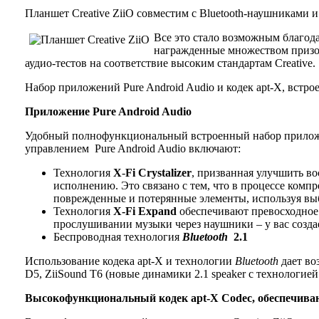
Планшет Creative ZiiO совместим с Bluetooth-наушниками 
Все это стало возможным благода
награжденные множеством призов
аудио-тестов на соответствие высоким стандартам Creative.
Набор приложений Pure Android Audio и кодек apt-X, встро
Приложение
Pure
Android
Audio
Удобный полнофункциональный встроенный набор приложен
управлением Pure Android Audio включают:
Технология
X
-
Fi
Crystalizer
, призванная улучшить в
исполнению. Это связано с тем, что в процессе комп
поврежденные и потерянные элементы, используя вы
Технология
X
-
Fi
Expand
обеспечивают превосходное 
прослушивании музыки через наушники – у вас созда
Беспроводная технология
Bluetooth
2.1
Использование кодека apt-X и технологии
Bluetooth
дает во
D5, ZiiSound T6 (новые динамики 2.1 speaker с технологией
Высокофункциональный кодек
apt
-
X
Codec
, обеспечив