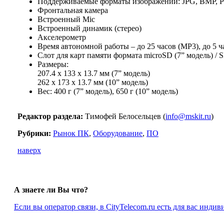
Поддерживаемые форматы изображений: JPG, BMP, 
Фронтальная камера
Встроенный Mic
Встроенный динамик (стерео)
Акселерометр
Время автономной работы – до 25 часов (MP3), до 5 ч
Слот для карт памяти формата microSD (7” модель) / S
Размеры:
207.4 x 133 x 13.7 мм (7” модель)
262 x 173 x 13.7 мм (10” модель)
Вес: 400 г (7” модель), 650 г (10” модель)
Редактор раздела:
Тимофей Белосельцев (
info@mskit.ru
)
Рубрики:
Рынок ПК
,
Оборудование
,
ПО
наверх
А знаете ли Вы что?
Если вы оператор связи, в CityTelecom.ru есть для вас инд