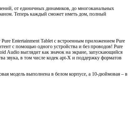
шений, от единичных динамиков, до многоканальных
краном. Теперь каждый сможет иметь дом, полный
ure Entertainment Tablet с встроенным приложением Pure
нтент с помощью одного устройства и без проводов! Pure
id Audio выглядит как значок на экране, запускающийся
а звука, в том числе кодек apt-X и поддержку форматов
мовая модель выполнена в белом корпусе, а 10-дюймовая – в