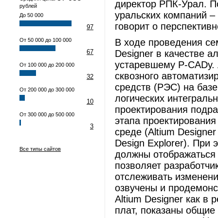
директор РПК-Урал. П
рублей
уральских компаний –
До 50 000
говорит о перспективн
97
От 50 000 до 100 000
В ходе проведения се
67
Designer в качестве 
устаревшему P-CADу. 
От 100 000 до 200 000
сквозного автоматизи
32
средств (РЭС) на баз
От 200 000 до 300 000
логических интеграль
10
проектирования подра
От 300 000 до 500 000
этапа проектирования
3
среде (Altium Design
Design Explorer). При
Все типы сайтов
должны отображаться 
позволяет разработчик
отслеживать изменени
озвучены и продемон
Altium Designer как в 
плат, показаны общие