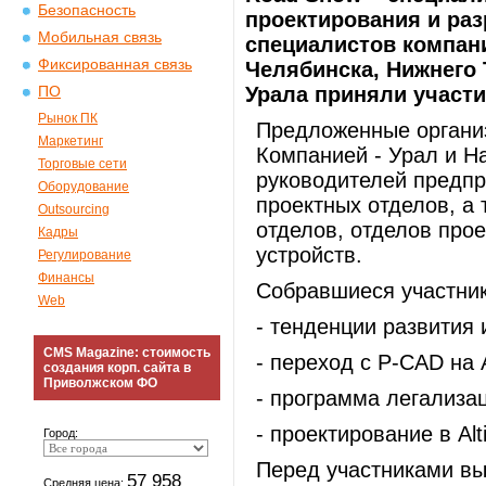
Безопасность
проектирования и раз
Мобильная связь
специалистов компани
Фиксированная связь
Челябинска, Нижнего 
Урала приняли участи
ПО
Рынок ПК
Предложенные органи
Маркетинг
Компанией - Урал и Н
Торговые сети
руководителей предпр
Оборудование
проектных отделов, а 
Outsourcing
отделов, отделов про
Кадры
устройств.
Регулирование
Финансы
Собравшиеся участник
Web
- тенденции развития 
CMS Magazine: стоимость
- переход с P-CAD на A
создания корп. сайта в
Приволжском ФО
- программа легализа
- проектирование в Alt
Город:
Перед участниками вы
57 958
Средняя цена: