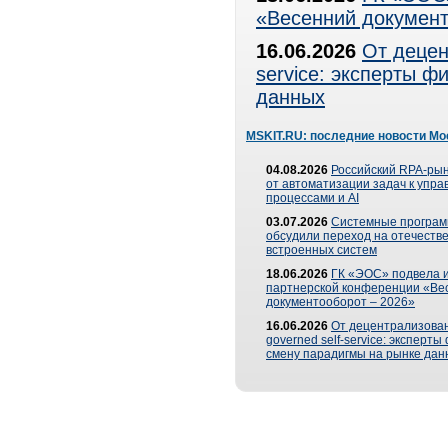
«Весенний документ
16.06.2026
От децен
service: эксперты 
данных
MSKIT.RU: последние новости Мо
04.08.2026
Российский RPA-рын
от автоматизации задач к упр
процессами и AI
03.07.2026
Системные програ
обсудили переход на отечеств
встроенных систем
18.06.2026
ГК «ЭОС» подвела и
партнерской конференции «Ве
документооборот – 2026»
16.06.2026
От децентрализован
governed self-service: эксперт
смену парадигмы на рынке дан