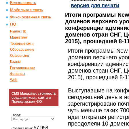
Безопасность
версия для печати
Мобильная связь
Итоги программы New
Фиксированная связь
доменов верхнего уро
ПО
конференции админис
Рынок ПК
доменов стран СНГ, 
Маркетинг
2015), прошедшей 8-11
Торговые сети
Оборудование
Итоги программы New 
Outsourcing
доменов верхнего уро
Кадры
конференции админист
Регулирование
доменов стран СНГ, 
Финансы
2015), прошедшей 8-11
Web
Выступавшие на конфе
CMS Magazine: стоимость
сегодняшний день в н
создания корп. сайта в
Приволжском ФО
зарегистрировано поч
чуть меньше таких 700
Город:
идет открытая регистр
преодолели 10 домено
57 958
Средняя цена: