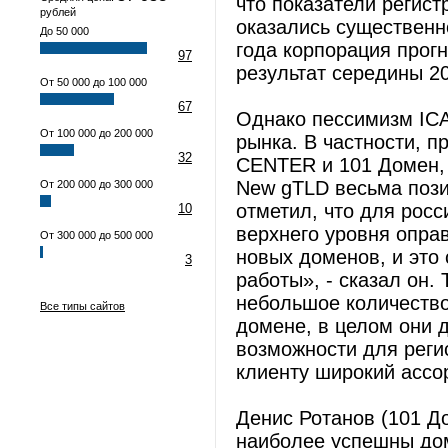
что показатели регис
рублей
оказались существенн
До 50 000
года корпорация прог
97
результат середины 20
От 50 000 до 100 000
67
Однако пессимизм ICA
От 100 000 до 200 000
рынка. В частности, п
32
CENTER и 101 Домен,
New gTLD весьма пози
От 200 000 до 300 000
отметил, что для рос
10
верхнего уровня опра
От 300 000 до 500 000
новых доменов, и это
3
работы», - сказал он.
небольшое количество
Все типы сайтов
домене, в целом они д
возможности для реги
клиенту широкий ассо
Денис Ротанов (101 До
наиболее успешны дом