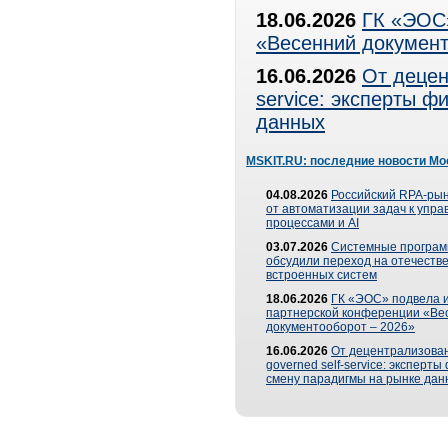
18.06.2026
ГК «ЭОС»
«Весенний документ
16.06.2026
От децен
service: эксперты 
данных
MSKIT.RU: последние новости Мо
04.08.2026
Российский RPA-рын
от автоматизации задач к упр
процессами и AI
03.07.2026
Системные програ
обсудили переход на отечеств
встроенных систем
18.06.2026
ГК «ЭОС» подвела и
партнерской конференции «Ве
документооборот – 2026»
16.06.2026
От децентрализован
governed self-service: эксперт
смену парадигмы на рынке дан