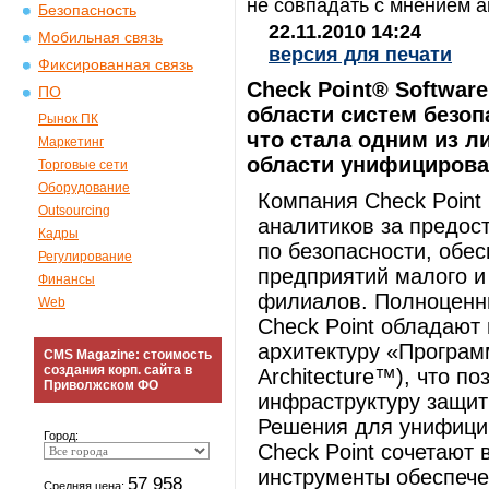
не совпадать с мнением а
Безопасность
22.11.2010 14:24
Мобильная связь
версия для печати
Фиксированная связь
Check Point® Software
ПО
области систем безоп
Рынок ПК
что стала одним из л
Маркетинг
области унифицирова
Торговые сети
Оборудование
Компания Check Point
Outsourcing
аналитиков за предос
Кадры
по безопасности, обе
Регулирование
предприятий малого и 
Финансы
филиалов. Полноценны
Web
Check Point обладают
архитектуру «Програм
CMS Magazine: стоимость
создания корп. сайта в
Architecture™), что п
Приволжском ФО
инфраструктуру защит
Решения для унифицир
Город:
Check Point сочетают
инструменты обеспече
57 958
Средняя цена: