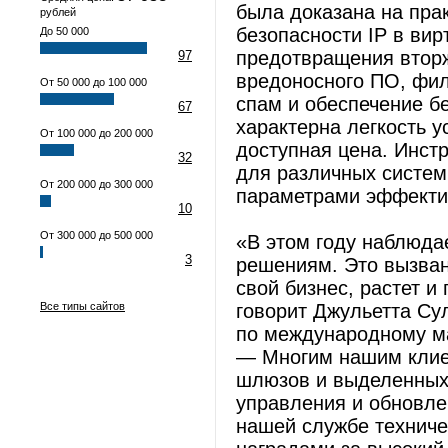
была доказана на пра
рублей
безопасности IP в вир
До 50 000
предотвращения вторж
97
вредоносного ПО, фил
От 50 000 до 100 000
спам и обеспечение б
67
характерна легкость у
От 100 000 до 200 000
доступная цена. Инст
32
для различных систем
От 200 000 до 300 000
параметрами эффекти
10
От 300 000 до 500 000
«В этом году наблюд
3
решениям. Это вызван
свой бизнес, растет и
Все типы сайтов
говорит Джульетта Султ
по международному мар
— Многим нашим клие
шлюзов и выделенных 
управления и обновле
нашей службе техниче