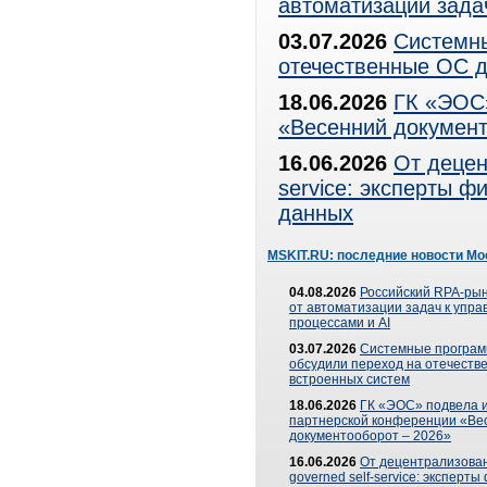
автоматизации зада
03.07.2026
Системны
отечественные ОС д
18.06.2026
ГК «ЭОС»
«Весенний документ
16.06.2026
От децен
service: эксперты 
данных
MSKIT.RU: последние новости Мо
04.08.2026
Российский RPA-рын
от автоматизации задач к упр
процессами и AI
03.07.2026
Системные програ
обсудили переход на отечеств
встроенных систем
18.06.2026
ГК «ЭОС» подвела и
партнерской конференции «Ве
документооборот – 2026»
16.06.2026
От децентрализован
governed self-service: эксперт