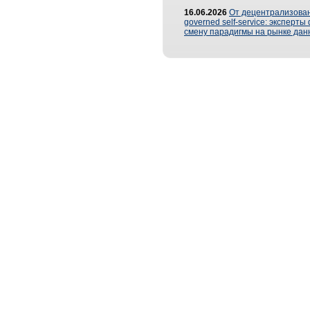
16.06.2026
От децентрализован
governed self-service: эксперт
смену парадигмы на рынке дан