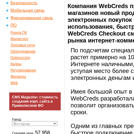
Безопасность
Компания WebCreds п
Мобильная связь
магазинов новый про
Фиксированная связь
электронных покупок 
ПО
использования, быст
WebCreds Checkout с
Рынок ПК
Маркетинг
рынка интернет-комм
Торговые сети
По подсчетам специал
Оборудование
растет примерно на 10
Outsourcing
Интернете наличными,
Кадры
уступая место более 
Регулирование
Финансы
электронных деньгам 
Web
Имея большой опыт в 
CMS Magazine: стоимость
WebCreds разработала
создания корп. сайта в
позволит организоват
Приволжском ФО
сроки.
Город:
Одним из главных пр
57 958
быстрое подключение 
Средняя цена: