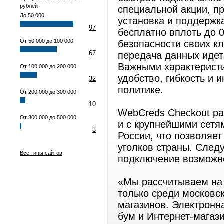
рублей
специальной акции, п
До 50 000
установка и поддержк
97
бесплатно вплоть до 
От 50 000 до 100 000
безопасности своих к
67
передача данных иде
Важными характерист
От 100 000 до 200 000
удобство, гибкость и
32
политике.
От 200 000 до 300 000
10
WebCreds Checkout ра
От 300 000 до 500 000
и с крупнейшими сетя
3
России, что позволяе
уголков страны. След
Все типы сайтов
подключение возможн
«Мы рассчитываем на
только среди московск
магазинов. Электронн
бум и Интернет-магаз