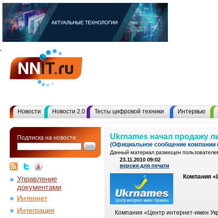
Новости
Новости 2.0
Тесты цифровой техники
Интервью
Ukrnames начал продажу л
Подписка на новости:
(Официальное сообщение компании (
Данный материал размещен пользователем
23.11.2010 09:02
версия для печати
Компания «
Управление
документами
Интернет
Интеграция
Компания «Центр интернет-имен Ук