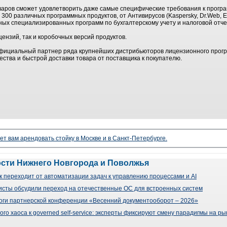
аров сможет удовлетворить даже самые специфические требования к прогр
 300 различных программных продуктов, от Антивирусов (Kaspersky, Dr.Web,
личных специализированных программ по бухгалтерскому учету и налоговой от
цензий, так и коробочных версий продуктов.
официальный партнер ряда крупнейших дистрибьюторов лицензионного прогр
чества и быстрой доставки товара от поставщика к покупателю.
ет вам арендовать стойку в Москве и в Санкт-Петербурге.
ости Нижнего Новгорода и Поволжья
 переходит от автоматизации задач к управлению процессами и AI
сты обсудили переход на отечественные ОС для встроенных систем
оги партнерской конференции «Весенний документооборот – 2026»
го хаоса к governed self-service: эксперты фиксируют смену парадигмы на р