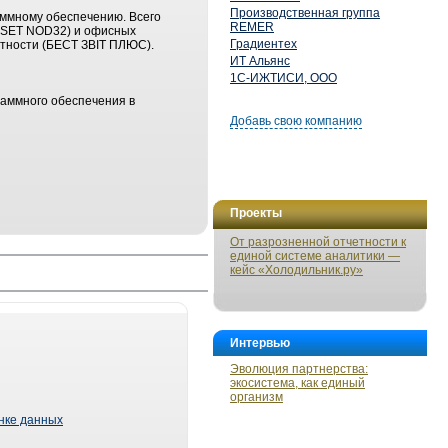
Производственная группа
аммному обеспечению. Всего
REMER
 ESET NOD32) и офисных
Градиентех
четности (БЕСТ ЗВІТ ПЛЮС).
ИТ Альянс
1С-ИЖТИСИ, ООО
аммного обеспечения в
Добавь свою компанию
Проекты
От разрозненной отчетности к
единой системе аналитики —
кейс «Холодильник.ру»
Интервью
Эволюция партнерства:
экосистема, как единый
организм
ынке данных