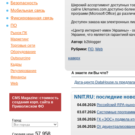
Безопасность
Широкий ассортимент доступных тов
сайте Ukrnames.com доступно более
Мобильная связь
программ (Microsoft Office) до раз
Фиксированная связь
Доступен заказа как электронных ли
ПО
«Центр интернет-имен Украины» - 
Рынок ПК
Украине, что является гарантией ка
Маркетинг
Автор:
b2blogger
Торговые сети
Рубрики:
ПО
,
Web
Оборудование
Outsourcing
наверх
Кадры
Регулирование
А знаете ли Вы что?
Финансы
Дата-центр DataHouse.ru предлага
Web
NNIT.RU: последние нов
CMS Magazine: стоимость
создания корп. сайта в
04.08.2026
Российский RPA-рынок
Приволжском ФО
03.07.2026
Системные программи
18.06.2026
ГК «ЭОС» подвела ит
Город:
16.06.2026
От децентрализованно
57 958
Средняя цена: