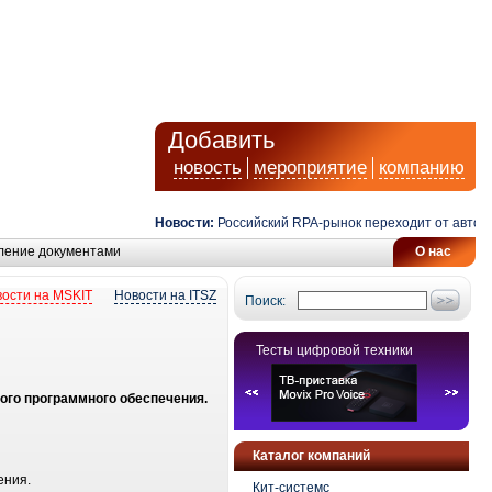
Добавить
новость
мероприятие
компанию
Новости:
Российский RPA-рынок переходит от автомат
ление документами
О нас
ости на MSKIT
Новости на ITSZ
Поиск:
Тесты цифровой техники
ого программного обеспечения.
Каталог компаний
ения.
Кит-системс