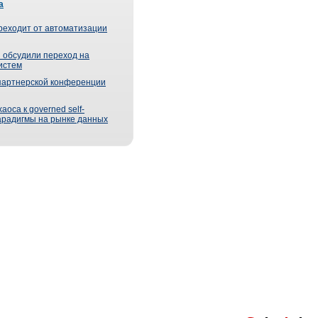
а
реходит от автоматизации
 обсудили переход на
истем
партнерской конференции
оса к governed self-
парадигмы на рынке данных