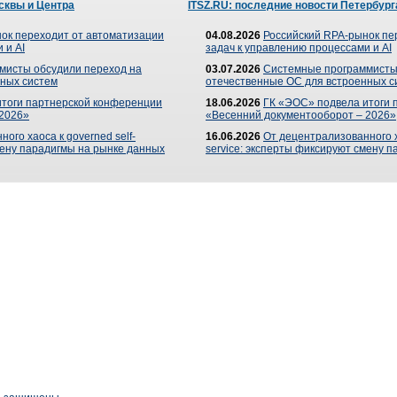
сквы и Центра
ITSZ.RU: последние новости Петербург
ок переходит от автоматизации
04.08.2026
Российский RPA-рынок пе
 и AI
задач к управлению процессами и AI
мисты обсудили переход на
03.07.2026
Системные программисты
ных систем
отечественные ОС для встроенных с
итоги партнерской конференции
18.06.2026
ГК «ЭОС» подвела итоги 
 2026»
«Весенний документооборот – 2026»
ого хаоса к governed self-
16.06.2026
От децентрализованного ха
мену парадигмы на рынке данных
service: эксперты фиксируют смену 