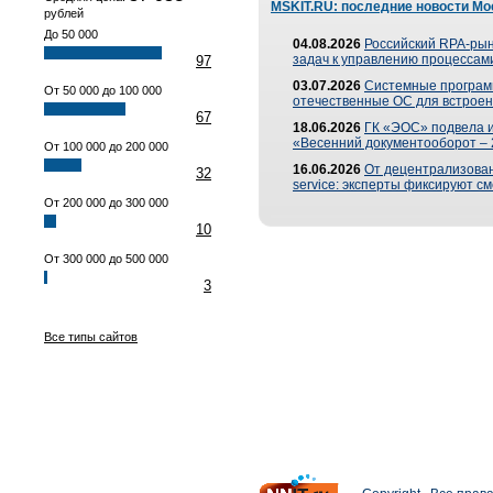
MSKIT.RU: последние новости Мо
рублей
До 50 000
04.08.2026
Российский RPA-рын
задач к управлению процессами
97
03.07.2026
Системные програм
От 50 000 до 100 000
отечественные ОС для встроен
67
18.06.2026
ГК «ЭОС» подвела 
«Весенний документооборот –
От 100 000 до 200 000
16.06.2026
От децентрализованн
32
service: эксперты фиксируют с
От 200 000 до 300 000
10
От 300 000 до 500 000
3
Все типы сайтов