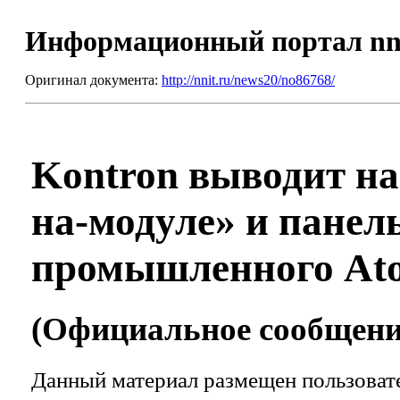
Информационный портал nn
Оригинал документа:
http://nnit.ru/news20/no86768/
Kontron выводит н
на-модуле» и панел
промышленного Ato
(Официальное сообщение
Данный материал размещен пользовате