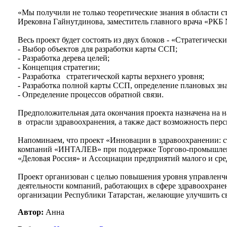
«Мы получили не только теоретические знания в области ст
Ирековна Гайнутдинова, заместитель главного врача «РКБ
Весь проект будет состоять из двух блоков - «Стратегическ
- Выбор объектов для разработки карты ССП;
- Разработка дерева целей;
- Концепция стратегии;
- Разработка стратегической карты верхнего уровня;
- Разработка полной карты ССП, определение плановых зна
- Определение процессов обратной связи.
Предположительная дата окончания проекта назначена на
в отрасли здравоохранения, а также даст возможность пер
Напоминаем, что проект «Инновации в здравоохранении: ст
компаний «ИНТАЛЕВ» при поддержке Торгово-промышлен
«Деловая Россия» и Ассоциации предприятий малого и сред
Проект организован с целью повышения уровня управленчес
деятельности компаний, работающих в сфере здравоохранен
организации Республики Татарстан, желающие улучшить 
Автор:
Анна