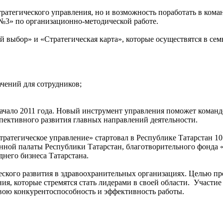
ратегического управления, но и возможность поработать в коман
 №3» по организационно-методической работе.
ий выбор» и «Стратегическая карта», которые осуществятся в сем
чений для сотрудников;
 начало 2011 года. Новый инструмент управления поможет кома
спективного развития главных направлений деятельности.
ратегическое управление» стартовал в Республике Татарстан 10
ной палаты Республики Татарстан, благотворительного фонд
него бизнеса Татарстана.
кого развития в здравоохранительных организациях. Целью про
ия, которые стремятся стать лидерами в своей области. Участи
свою конкурентоспособность и эффективность работы.