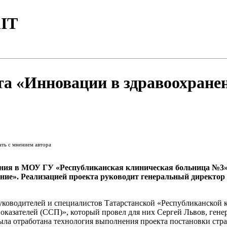
IT
а «Инновации в здравоохранен
ать с мнением автора
ния в МОУ ГУ «Республиканская клиническая больница №3» 
ление». Реализацией проекта руководит генеральный директ
 руководителей и специалистов Татарстанской «Республиканск
оказателей (ССП)», который провел для них Сергей Львов, ген
а отработана технология выполнения проекта постановки стра