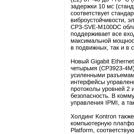
задержки 10 мс (стан
соответствует стандар
виброустойчивости, э
CP3-SVE-M100DC обла
поддерживает все вхо
максимальной мощност
в подвижных, так и в
Новый Gigabit Ethern
четырьмя (CP3923-4M
усиленными разъемам
интерфейсы управлени
протоколы уровней 2 и
безопасность. В комм
управления IPMI, а т
Холдинг Kontron также
компьютерную платфор
Platform, соответств