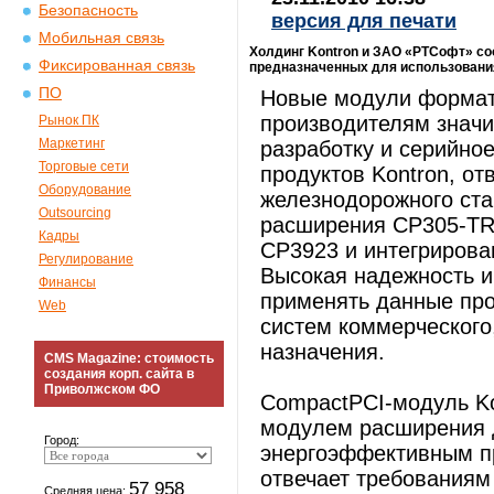
Безопасность
версия для печати
Мобильная связь
Холдинг Kontron и ЗАО «РТСофт» с
Фиксированная связь
предназначенных для использования
ПО
Новые модули формат
производителям значи
Рынок ПК
Маркетинг
разработку и серийно
Торговые сети
продуктов Kontron, о
Оборудование
железнодорожного ста
Outsourcing
расширения CP305-TR
Кадры
CP3923 и интегриров
Регулирование
Высокая надежность и
Финансы
применять данные про
Web
систем коммерческого
назначения.
CMS Magazine: стоимость
создания корп. сайта в
Приволжском ФО
CompactPCI-модуль K
модулем расширения 
Город:
энергоэффективным пр
отвечает требованиям 
57 958
Средняя цена: