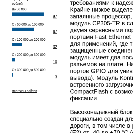
требованиями к надеж
рублей
Крайне низкое выделе
До 50 000
запаянные процессор,
97
модуль CP305-TR в сл
От 50 000 до 100 000
двумя сервисными по
67
портами Fast Etherne
От 100 000 до 200 000
для применений, где 
32
защищенные соединен
От 200 000 до 300 000
модуль имеет два пос
10
разъемов на плате. Н
портов GPIO для унив
От 300 000 до 500 000
вывода). Модуль Kont
3
встроенного загрузоч
CompactFlash с возмо
Все типы сайтов
фиксации.
Высоконадежный блок
специально создан дл
дороги, в том числе 
(E2) от -40 до +70 °C