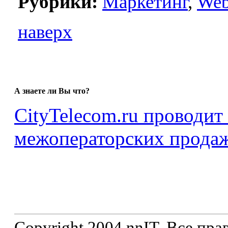
Рубрики:
Маркетинг
,
We
наверх
А знаете ли Вы что?
CityTelecom.ru проводит
межоператорских продаж
Copyright 2004 nnIT. Все пр