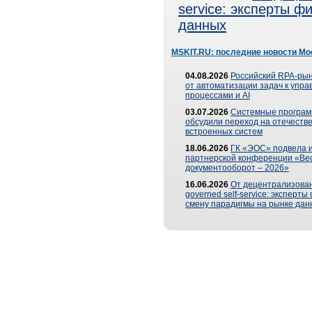
service: эксперты 
данных
MSKIT.RU: последние новости Мо
04.08.2026
Российский RPA-рын
от автоматизации задач к упр
процессами и AI
03.07.2026
Системные програ
обсудили переход на отечеств
встроенных систем
18.06.2026
ГК «ЭОС» подвела и
партнерской конференции «Ве
документооборот – 2026»
16.06.2026
От децентрализован
governed self-service: эксперт
смену парадигмы на рынке дан