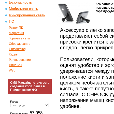
Безопасность
Компания A
помощью кот
Мобильная связь
гораздо удо
Фиксированная связь
ПО
Рынок ПК
Аксессуар с легко з
Маркетинг
представляет собой с
Торговые сети
присоски крепится к з
Оборудование
следов, легко прикреп
Outsourcing
Кадры
Пользователи, которые
Регулирование
оценят удобство и эрг
Финансы
удерживается между п
Web
положение кисти и зап
целиком необязательно
CMS Magazine: стоимость
создания корп. сайта в
кисть, а также попутн
Приволжском ФО
сигнала. С CHPOCK ру
напряжения мышц кист
Город:
удобнее.
57 958
Средняя цена: