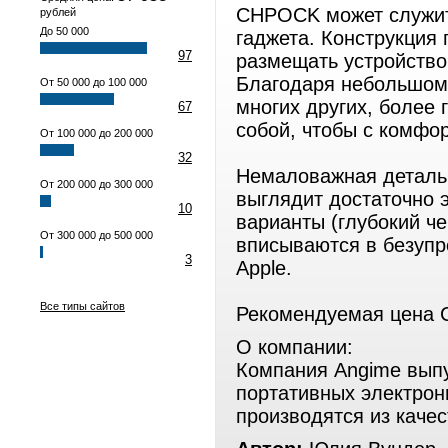
CHPOCK может служить
рублей
До 50 000
гаджета. Конструкция 
97
размещать устройство 
Благодаря небольшому
От 50 000 до 100 000
многих других, более 
67
собой, чтобы с комфор
От 100 000 до 200 000
32
Немаловажная деталь
От 200 000 до 300 000
выглядит достаточно 
10
варианты (глубокий ч
От 300 000 до 500 000
вписываются в безупр
3
Apple.
Все типы сайтов
Рекомендуемая цена 
О компании:
Компания Angime выпу
портативных электрон
производятся из каче