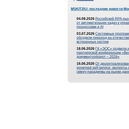
MSKIT.RU: последние новости Мо
04.08.2026
Российский RPA-рын
от автоматизации задач к упр
процессами и AI
03.07.2026
Системные програ
обсудили переход на отечеств
встроенных систем
18.06.2026
ГК «ЭОС» подвела и
партнерской конференции «Ве
документооборот – 2026»
16.06.2026
От децентрализован
governed self-service: эксперт
смену парадигмы на рынке дан