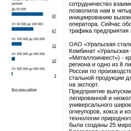
сотрудничество взаим
рублей
До 50 000
позволила нам в четы
97
инициированию вызов
оператора. Сейчас об
От 50 000 до 100 000
трафика предприятия 
67
От 100 000 до 200 000
ОАО «Уральская стал
32
Комбинат «Уральская 
От 200 000 до 300 000
«Металлоинвест») - к
10
региона и одно из 8 
От 300 000 до 500 000
России по производст
3
стальной продукции д
на экспорт.
Все типы сайтов
Предприятие выпускае
легированной и низкол
универсального широк
огнеупоров, кокса и к
технологии природног
были созданы 25 маро