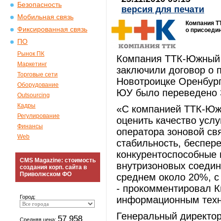
Безопасность
версия для печати
Мобильная связь
Компания Т
Фиксированная связь
о присоедин
ПО
Рынок ПК
Компания ТТК-Южный 
Маркетинг
заключили договор о п
Торговые сети
Новотроицке Оренбург
Оборудование
ЮУ было переведено 3
Outsourcing
Кадры
«С компанией ТТК-Южн
Регулирование
оценить качество услу
Финансы
оператора зоновой св
Web
стабильность, беспере
конкурентоспособные 
CMS Magazine: стоимость
внутризоновых соедин
создания корп. сайта в
Приволжском ФО
среднем около 20%, с
- прокомментировал К
Город:
информационным техн
Генеральный директо
57 958
Средняя цена: